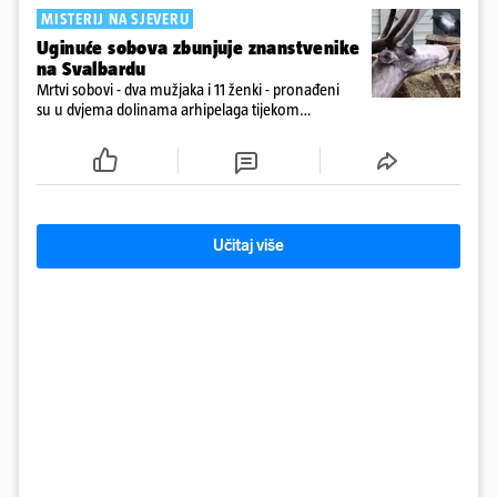
MISTERIJ NA SJEVERU
Uginuće sobova zbunjuje znanstvenike
na Svalbardu
Mrtvi sobovi - dva mužjaka i 11 ženki - pronađeni
su u dvjema dolinama arhipelaga tijekom
prebrojavanja populacije.
Učitaj više