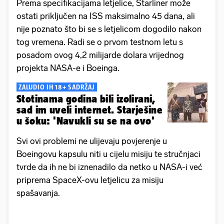
Prema specifikacijama letjelice, Starliner može
ostati priključen na ISS maksimalno 45 dana, ali
nije poznato što bi se s letjelicom dogodilo nakon
tog vremena. Radi se o prvom testnom letu s
posadom ovog 4,2 milijarde dolara vrijednog
projekta NASA-e i Boeinga.
ZALUDIO IH 18+ SADRŽAJ
Stotinama godina bili izolirani,
sad im uveli internet. Starješine
u šoku: 'Navukli su se na ovo'
Svi ovi problemi ne ulijevaju povjerenje u
Boeingovu kapsulu niti u cijelu misiju te stručnjaci
tvrde da ih ne bi iznenadilo da netko u NASA-i već
priprema SpaceX-ovu letjelicu za misiju
spašavanja.