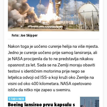
Foto: Joe Skipper
Nakon toga je uočeno curenje helija na više mjesta.
Jedno je curenje uočeno prije samog lansiranja, ali
je NASA procijenila da to ne predstavlja nikakvu
opasnost za let. Sada se na Zemlji moraju obaviti
testovi s identičnim motorima prije nego se
letjelica odvoji od ISS-a koji kruži oko Zemlje na
visini od oko 400 kilometara. NASA opetovano
ističe da nitko nije zapeo u svemiru.
STARLINER
Boeing lansirao prvu kapsulu s