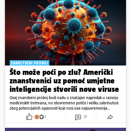
ZNANSTVENI PROBOJ
Što može poći po zlu? Američki
znanstvenici uz pomoć umjetne
inteligencije stvorili nove viruse
Ovaj znanstveni proboj budi nadu u značajan napredak u razvoju
medicinskih tretmana, no istovremeno potiče i veliku zabrinutost
zbog potencijalnih opasnosti koje nosi ova najsuvremenija
tehnologija.
7
17