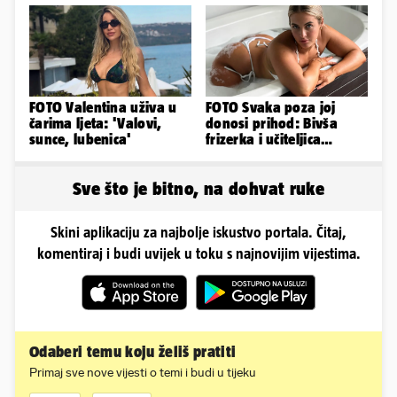
FOTO Valentina uživa u
FOTO Svaka poza joj
čarima ljeta: 'Valovi,
donosi prihod: Bivša
sunce, lubenica'
frizerka i učiteljica
oblinama je zapalila
Instagram
Sve što je bitno, na dohvat ruke
Skini aplikaciju za najbolje iskustvo portala. Čitaj,
komentiraj i budi uvijek u toku s najnovijim vijestima.
Odaberi temu koju želiš pratiti
Primaj sve nove vijesti o temi i budi u tijeku