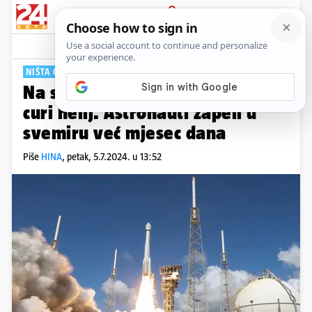
PRIJAVA
Tech
Komentari
1
NIŠTA OD POVRATKA NA ZEMLJU
Na svemirskoj letjelici Starliner
curi helij. Astronauti zapeli u
svemiru već mjesec dana
Piše
HINA
,
petak, 5.7.2024. u 13:52