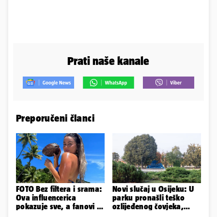
Prati naše kanale
Preporučeni članci
FOTO Bez filtera i srama:
Novi slučaj u Osijeku: U
Ova influencerica
parku pronašli teško
pokazuje sve, a fanovi je
ozlijeđenog čovjeka,
naprosto obožavaju!
prevezen je u bolnicu