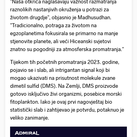
"Naša otkrića naglašavaju važnost razmatranja
raznolikih nastanjivih okruženja u potrazi za
životom drugdje", objasnio je Madhusudhan.
"Tradicionalno, potraga za životom na
egzoplanetima fokusirala se primarno na manje
stjenovite planete, ali veći Hiceanski svjetovi
znatno su pogodniji za atmosferska promatranja."
Tijekom tih početnih promatranja 2023. godine,
pojavio se i slab, ali intrigantan signal koji bi
mogao ukazivati na prisutnost molekule zvane
dimetil sulfid (DMS). Na Zemlji, DMS proizvode
gotovo isključivo živi organizmi, posebice morski
fitoplankton. Iako je ovaj prvi nagovještaj bio
statistički slab i zahtijevao je potvrdu, potaknuo je
veliko zanimanje.