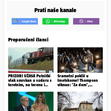
Prati naše kanale
Preporučeni članci
PRIZORI UŽASA Putnički
Sramotni poklič u
vlak smrskan u sudaru s
Imotskome! Thompson
teretnim, na terenu i
viknuo: 'Za dom',
helikopter hitne
publika odgovorila:
'Spremni'