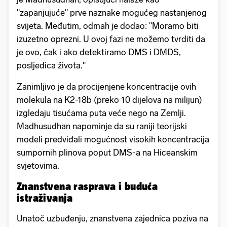
"zapanjujuće" prve naznake mogućeg nastanjenog
svijeta. Međutim, odmah je dodao: "Moramo biti
izuzetno oprezni. U ovoj fazi ne možemo tvrditi da
je ovo, čak i ako detektiramo DMS i DMDS,
posljedica života."
Zanimljivo je da procijenjene koncentracije ovih
molekula na K2-18b (preko 10 dijelova na milijun)
izgledaju tisućama puta veće nego na Zemlji.
Madhusudhan napominje da su raniji teorijski
modeli predviđali mogućnost visokih koncentracija
sumpornih plinova poput DMS-a na Hiceanskim
svjetovima.
Znanstvena rasprava i buduća
istraživanja
Unatoč uzbuđenju, znanstvena zajednica poziva na