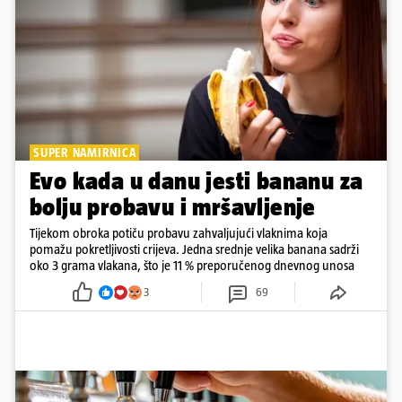
SUPER NAMIRNICA
Evo kada u danu jesti bananu za
bolju probavu i mršavljenje
Tijekom obroka potiču probavu zahvaljujući vlaknima koja
pomažu pokretljivosti crijeva. Jedna srednje velika banana sadrži
oko 3 grama vlakana, što je 11 % preporučenog dnevnog unosa
3
69