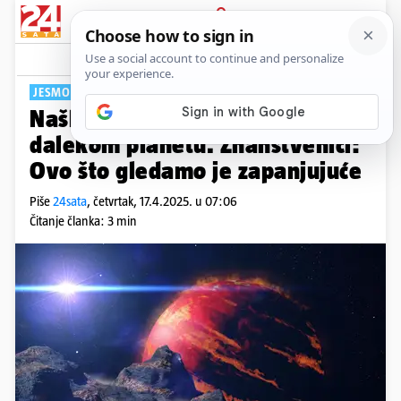
PRIJAVA
Tech
Komentari
15
JESMO LI SAMI U SVEMIRU?
Našli moguće znakove života na
dalekom planetu. Znanstvenici:
Ovo što gledamo je zapanjujuće
Piše
24sata
,
četvrtak, 17.4.2025. u 07:06
Čitanje članka: 3 min