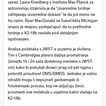
oprez. Laura Kreidberg s Instituta Max Planck za
astronomiju istaknula je da "izvanredne tvrdnje
zahtijevaju izvanredne dokaze" te da još nismo na
toj razini. Ryan MacDonald sa Sveučilišta Michigan
izrazio je skepsu, podsjećajući da su prethodne
tvrdnje o K2-18b nestale pod detaljnijim
ispitivanjem.
Analiza podataka s JWST-a izuzetno je složena.
Tim s Cambridgea planira daljnja promatranja
(između 16 i 24 sata dodatnog vremena s JWST-
om) kako bi pokušali doseći prag od pet sigma i
potvrdili prisutnost DMS/DMDS. Jednako je važno
istražiti mogu li nepoznati geokemijski ili
fotokemijski procesi, koji ne uključuju život,
proizvesti ove molekule u uvjetima kakvi vladaju na
K2-18b.