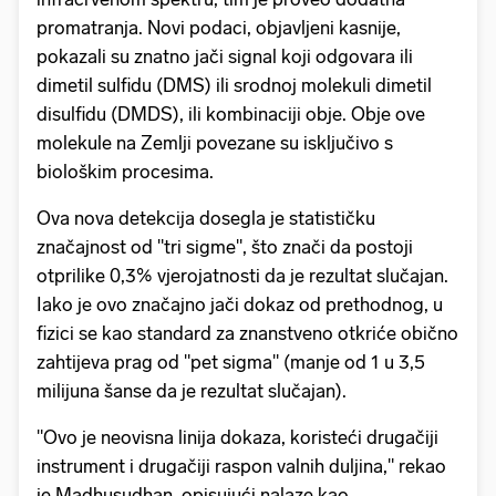
promatranja. Novi podaci, objavljeni kasnije,
pokazali su znatno jači signal koji odgovara ili
dimetil sulfidu (DMS) ili srodnoj molekuli dimetil
disulfidu (DMDS), ili kombinaciji obje. Obje ove
molekule na Zemlji povezane su isključivo s
biološkim procesima.
Ova nova detekcija dosegla je statističku
značajnost od "tri sigme", što znači da postoji
otprilike 0,3% vjerojatnosti da je rezultat slučajan.
Iako je ovo značajno jači dokaz od prethodnog, u
fizici se kao standard za znanstveno otkriće obično
zahtijeva prag od "pet sigma" (manje od 1 u 3,5
milijuna šanse da je rezultat slučajan).
"Ovo je neovisna linija dokaza, koristeći drugačiji
instrument i drugačiji raspon valnih duljina," rekao
je Madhusudhan, opisujući nalaze kao