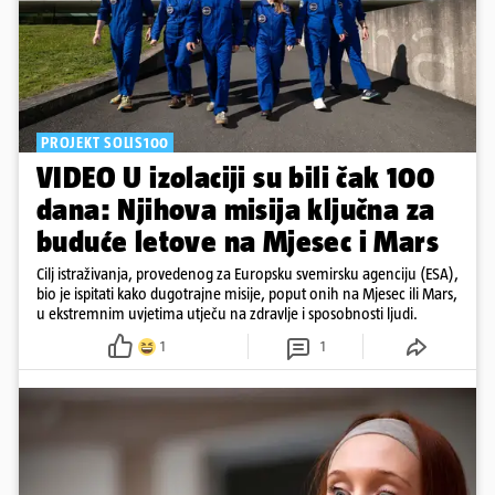
PROJEKT SOLIS100
VIDEO U izolaciji su bili čak 100
dana: Njihova misija ključna za
buduće letove na Mjesec i Mars
Cilj istraživanja, provedenog za Europsku svemirsku agenciju (ESA),
bio je ispitati kako dugotrajne misije, poput onih na Mjesec ili Mars,
u ekstremnim uvjetima utječu na zdravlje i sposobnosti ljudi.
1
1