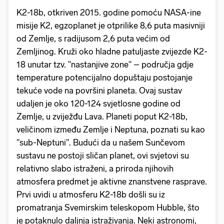
K2-18b, otkriven 2015. godine pomoću NASA-ine
misije K2, egzoplanet je otprilike 8,6 puta masivniji
od Zemlje, s radijusom 2,6 puta većim od
Zemljinog. Kruži oko hladne patuljaste zvijezde K2-
18 unutar tzv. "nastanjive zone" – područja gdje
temperature potencijalno dopuštaju postojanje
tekuće vode na površini planeta. Ovaj sustav
udaljen je oko 120-124 svjetlosne godine od
Zemlje, u zviježđu Lava. Planeti poput K2-18b,
veličinom između Zemlje i Neptuna, poznati su kao
"sub-Neptuni". Budući da u našem Sunčevom
sustavu ne postoji sličan planet, ovi svjetovi su
relativno slabo istraženi, a priroda njihovih
atmosfera predmet je aktivne znanstvene rasprave.
Prvi uvidi u atmosferu K2-18b došli su iz
promatranja Svemirskim teleskopom Hubble, što
je potaknulo daljnja istraživanja. Neki astronomi,