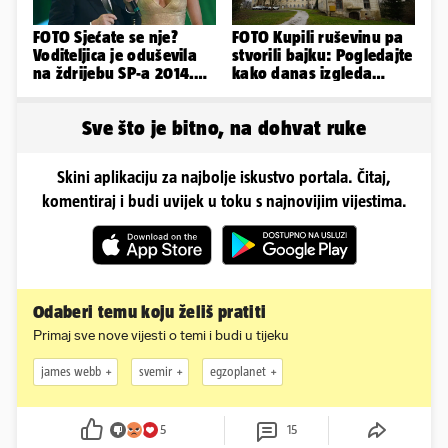
FOTO Sjećate se nje?
FOTO Kupili ruševinu pa
Voditeljica je oduševila
stvorili bajku: Pogledajte
na ždrijebu SP-a 2014.
kako danas izgleda
Evo kako danas izgleda
dvorac u Zagorju
Sve što je bitno, na dohvat ruke
Skini aplikaciju za najbolje iskustvo portala. Čitaj,
komentiraj i budi uvijek u toku s najnovijim vijestima.
Odaberi temu koju želiš pratiti
Primaj sve nove vijesti o temi i budi u tijeku
james webb
svemir
egzoplanet
5
15