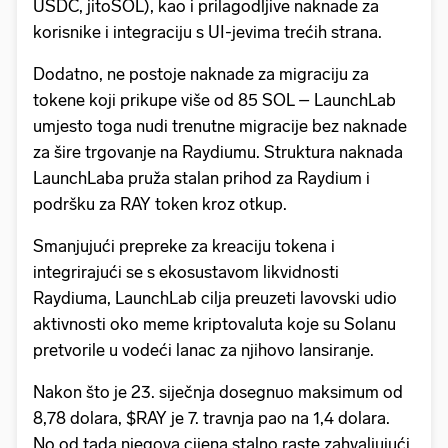
USDC, jitoSOL), kao i prilagodljive naknade za
korisnike i integraciju s UI-jevima trećih strana.
Dodatno, ne postoje naknade za migraciju za
tokene koji prikupe više od 85 SOL – LaunchLab
umjesto toga nudi trenutne migracije bez naknade
za šire trgovanje na Raydiumu. Struktura naknada
LaunchLaba pruža stalan prihod za Raydium i
podršku za RAY token kroz otkup.
Smanjujući prepreke za kreaciju tokena i
integrirajući se s ekosustavom likvidnosti
Raydiuma, LaunchLab cilja preuzeti lavovski udio
aktivnosti oko meme kriptovaluta koje su Solanu
pretvorile u vodeći lanac za njihovo lansiranje.
Nakon što je 23. siječnja dosegnuo maksimum od
8,78 dolara, $RAY je 7. travnja pao na 1,4 dolara.
No od tada njegova cijena stalno raste zahvaljujući