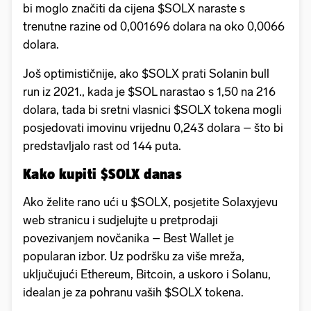
bi moglo značiti da cijena $SOLX naraste s
trenutne razine od 0,001696 dolara na oko 0,0066
dolara.
Još optimističnije, ako $SOLX prati Solanin bull
run iz 2021., kada je $SOL narastao s 1,50 na 216
dolara, tada bi sretni vlasnici $SOLX tokena mogli
posjedovati imovinu vrijednu 0,243 dolara – što bi
predstavljalo rast od 144 puta.
Kako kupiti $SOLX danas
Ako želite rano ući u $SOLX, posjetite Solaxyjevu
web stranicu i sudjelujte u pretprodaji
povezivanjem novčanika – Best Wallet je
popularan izbor. Uz podršku za više mreža,
uključujući Ethereum, Bitcoin, a uskoro i Solanu,
idealan je za pohranu vaših $SOLX tokena.