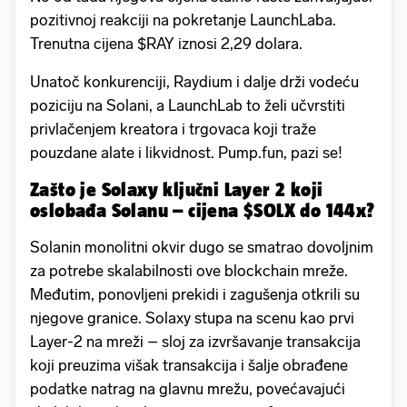
pozitivnoj reakciji na pokretanje LaunchLaba.
Trenutna cijena $RAY iznosi 2,29 dolara.
Unatoč konkurenciji, Raydium i dalje drži vodeću
poziciju na Solani, a LaunchLab to želi učvrstiti
privlačenjem kreatora i trgovaca koji traže
pouzdane alate i likvidnost. Pump.fun, pazi se!
Zašto je Solaxy ključni Layer 2 koji
oslobađa Solanu – cijena $SOLX do 144x?
Solanin monolitni okvir dugo se smatrao dovoljnim
za potrebe skalabilnosti ove blockchain mreže.
Međutim, ponovljeni prekidi i zagušenja otkrili su
njegove granice. Solaxy stupa na scenu kao prvi
Layer-2 na mreži – sloj za izvršavanje transakcija
koji preuzima višak transakcija i šalje obrađene
podatke natrag na glavnu mrežu, povećavajući