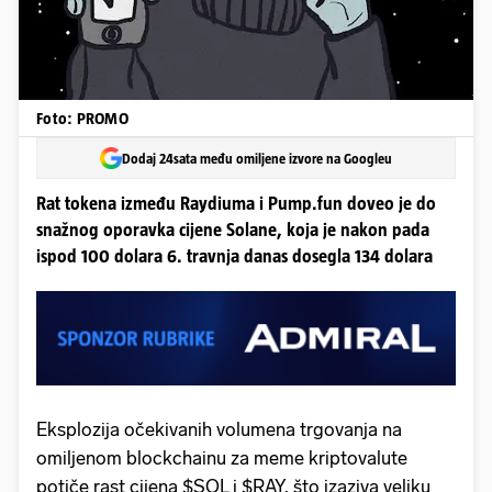
Foto: PROMO
Dodaj 24sata među omiljene izvore na Googleu
Rat tokena između Raydiuma i Pump.fun doveo je do
snažnog oporavka cijene Solane, koja je nakon pada
ispod 100 dolara 6. travnja danas dosegla 134 dolara
Eksplozija očekivanih volumena trgovanja na
omiljenom blockchainu za meme kriptovalute
potiče rast cijena $SOL i $RAY, što izaziva veliku