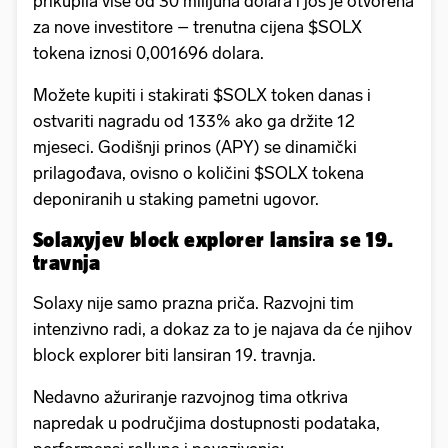
prikupila više od 30 milijuna dolara i još je otvorena
za nove investitore – trenutna cijena $SOLX
tokena iznosi 0,001696 dolara.
Možete kupiti i stakirati $SOLX token danas i
ostvariti nagradu od 133% ako ga držite 12
mjeseci. Godišnji prinos (APY) se dinamički
prilagođava, ovisno o količini $SOLX tokena
deponiranih u staking pametni ugovor.
Solaxyjev block explorer lansira se 19.
travnja
Solaxy nije samo prazna priča. Razvojni tim
intenzivno radi, a dokaz za to je najava da će njihov
block explorer biti lansiran 19. travnja.
Nedavno ažuriranje razvojnog tima otkriva
napredak u područjima dostupnosti podataka,