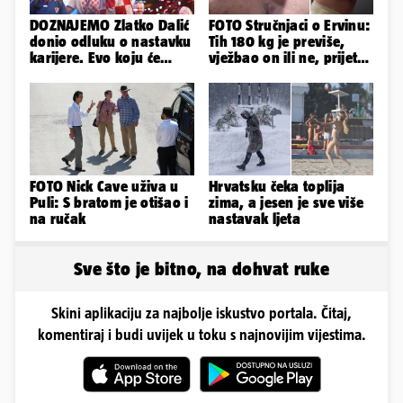
DOZNAJEMO Zlatko Dalić
FOTO Stručnjaci o Ervinu:
donio odluku o nastavku
Tih 180 kg je previše,
karijere. Evo koju će
vježbao on ili ne, prijete
reprezentaciju preuzeti!
mu mnoge komplikacije
FOTO Nick Cave uživa u
Hrvatsku čeka toplija
Puli: S bratom je otišao i
zima, a jesen je sve više
na ručak
nastavak ljeta
Sve što je bitno, na dohvat ruke
Skini aplikaciju za najbolje iskustvo portala. Čitaj,
komentiraj i budi uvijek u toku s najnovijim vijestima.