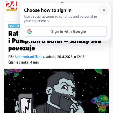
PRIJAVA
Tech
$SOLX
Rat tokena na Solani? Raydium
i Pump.fun u borbi – Solaxy sve
povezuje
Piše
Sponzorirani članak
,
subota, 26.4.2025. u 12:18
Čitanje članka: 4 min