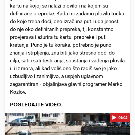
kartu na kojoj se nalazi plovilo i na kojem su
definirane prepreke. Kada mi zadamo plovilu točku
do koje treba doći, ono izračuna put i udaljenost
do nje oko definiranih prepreka, tj. konstantno
provjerava i ažurira tu kartu, prepreke i put
kretanja. Puno je tu koraka, potrebno je puno
znanja i strpljenja, zna biti jako stresno doći do
cilja, sati i sati testiranja, spuštanja i vađenja plovila
u i iz mora, ali kad voliš ono što radiš sve je jako
uzbudljivo i zanimljivo, a uspjeh uglavnom
zagarantiran - objašnjava glavni programer Marko
Kozlov.
POGLEDAJTE VIDEO:
01:04