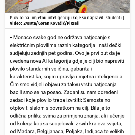
Plovilo na umjetnu inteligenciju koje su napravili studenti
|
Video: 24sata/Goran Kovačić/Pixsell
- Monaco svake godine održava natjecanje s
električnim plovilima raznih kategorija i naši dečki
sudjeluju zadnjih pet godina. Ovo je prvi put da je
uvedena nova AI kategorija gdje je cilj bio napraviti
plovilo standarnih veličina, gabarita i
karakteristika, kojim upravlja umjetna inteligencija.
Čim smo vidjeli objavu za takvu vrstu natjecanja
bacili smo se na posao. Zadani su nam određeni
zadaci koje plovilo treba izvršiti: Samostalno
otploviti slalom s povratkom na cilj. Bila je to
odlična prilika svima za primjenu znanja, ali i učenje
od kolega koji su sudjelovali iz svih krajeva svijeta,
od Mađara, Belgijanaca, Poljaka, Indijaca te velikih