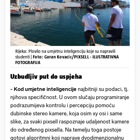
Rijeka: Plovilo na umjetnu inteligenciju koje su napravili
studenti |
Foto: Goran Kovacic/PIXSELL - ILUSTRATIVNA
FOTOGRAFIJA
Uzbudljiv put do uspjeha
- Kod umjetne inteligencije
najbitniji su podaci, tj.
njihova specifičnost. U ovom slučaju programiranje
podrazumijeva kontrolu i percepciju pomoću
dubinske stereo kamere, koja osim xy osi i same
slike, za svaki pixsell raspoznaje udaljenost kamere
do određenog pixsella. Na temelju toga postoje
gotovi algoritmni koji naprave dvodimenzionalnu