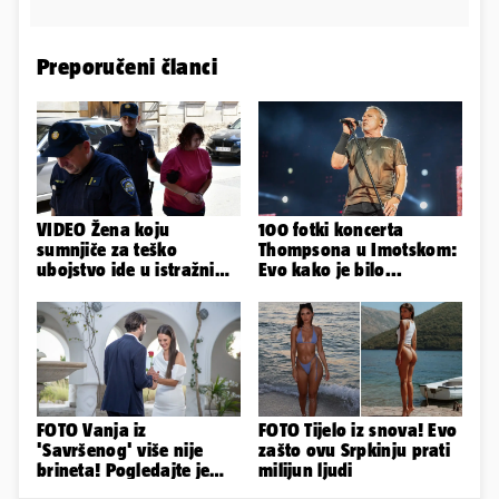
Preporučeni članci
VIDEO Žena koju
100 fotki koncerta
sumnjiče za teško
Thompsona u Imotskom:
ubojstvo ide u istražni
Evo kako je bilo...
zatvor. Prijeti joj 40
godina!
FOTO Vanja iz
FOTO Tijelo iz snova! Evo
'Savršenog' više nije
zašto ovu Srpkinju prati
brineta! Pogledajte je
milijun ljudi
sad