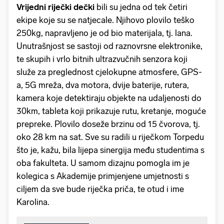
Vrijedni riječki dečki
bili su jedna od tek četiri
ekipe koje su se natjecale. Njihovo plovilo teško
250kg, napravljeno je od bio materijala, tj. lana.
Unutrašnjost se sastoji od raznovrsne elektronike,
te skupih i vrlo bitnih ultrazvučnih senzora koji
služe za preglednost cjelokupne atmosfere, GPS-
a, 5G mreža, dva motora, dvije baterije, rutera,
kamera koje detektiraju objekte na udaljenosti do
30km, tableta koji prikazuje rutu, kretanje, moguće
prepreke. Plovilo doseže brzinu od 15 čvorova, tj.
oko 28 km na sat. Sve su radili u riječkom Torpedu
što je, kažu, bila lijepa sinergija među studentima s
oba fakulteta. U samom dizajnu pomogla im je
kolegica s Akademije primjenjene umjetnosti s
ciljem da sve bude riječka priča, te otud i ime
Karolina.