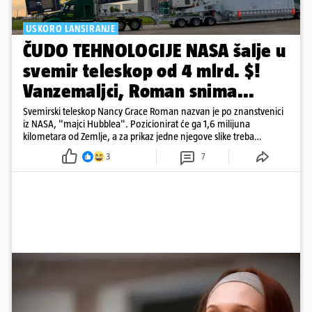
USKORO LANSIRANJE
ČUDO TEHNOLOGIJE NASA šalje u
svemir teleskop od 4 mlrd. $!
Vanzemaljci, Roman snima...
Svemirski teleskop Nancy Grace Roman nazvan je po znanstvenici
iz NASA, "majci Hubblea". Pozicionirat će ga 1,6 milijuna
kilometara od Zemlje, a za prikaz jedne njegove slike treba
500.000 4K televizora
3
7