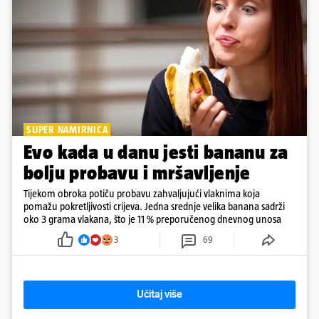
SUPER NAMIRNICA
Evo kada u danu jesti bananu za
bolju probavu i mršavljenje
Tijekom obroka potiču probavu zahvaljujući vlaknima koja
pomažu pokretljivosti crijeva. Jedna srednje velika banana sadrži
oko 3 grama vlakana, što je 11 % preporučenog dnevnog unosa
3
69
Učitaj više