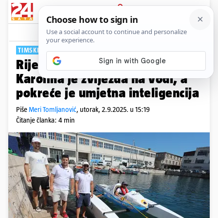
PRIJAVA
Tech
Komentari
19
TIMSKI RAD ZA USPJEH
Riječki studenti zadivili svijet:
Karolina je zvijezda na vodi, a
pokreće je umjetna inteligencija
Piše
Meri Tomljanović
,
utorak, 2.9.2025. u 15:19
Čitanje članka: 4 min