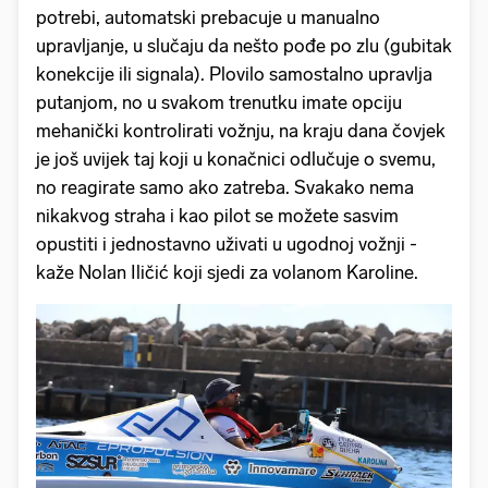
potrebi, automatski prebacuje u manualno
upravljanje, u slučaju da nešto pođe po zlu (gubitak
konekcije ili signala). Plovilo samostalno upravlja
putanjom, no u svakom trenutku imate opciju
mehanički kontrolirati vožnju, na kraju dana čovjek
je još uvijek taj koji u konačnici odlučuje o svemu,
no reagirate samo ako zatreba. Svakako nema
nikakvog straha i kao pilot se možete sasvim
opustiti i jednostavno uživati u ugodnoj vožnji -
kaže Nolan Iličić koji sjedi za volanom Karoline.