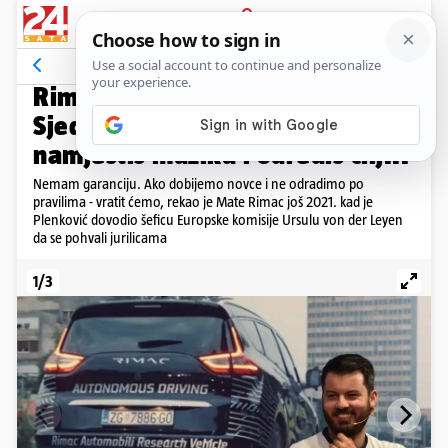
PRIJAVA
Galerija
Komentari
43
VIDEO: NA ULICAMA ZAGREBA
Rimčev projekt od 179 mil. €:
Sjedneš u robotaksi, mobitelom
namjestiš muziku i odrediš cilj...
Nemam garanciju. Ako dobijemo novce i ne odradimo po
pravilima - vratit ćemo, rekao je Mate Rimac još 2021. kad je
Plenković dovodio šeficu Europske komisije Ursulu von der Leyen
da se pohvali jurilicama
1/3