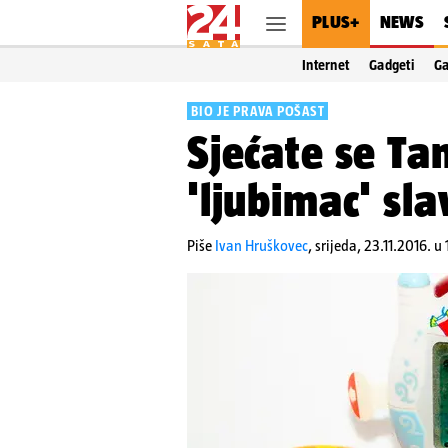
PLUS+
NEWS
Internet
Gadgeti
G
BIO JE PRAVA POŠAST
Sjećate se Ta
'ljubimac' sl
Piše
Ivan Hruškovec
,
srijeda, 23.11.2016. u 