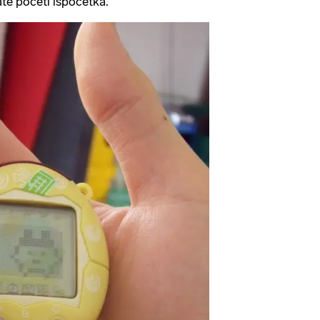
ate početi ispočetka.