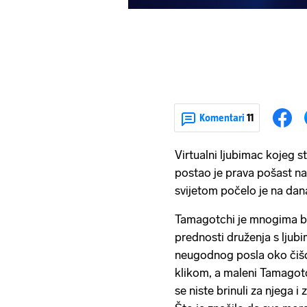
Komentari
11
Virtualni ljubimac kojeg st
postao je prava pošast na
svijetom počelo je na dan
Tamagotchi je mnogima bio
prednosti druženja s ljubi
neugodnog posla oko čišće
klikom, a maleni Tamagotc
se niste brinuli za njega i 