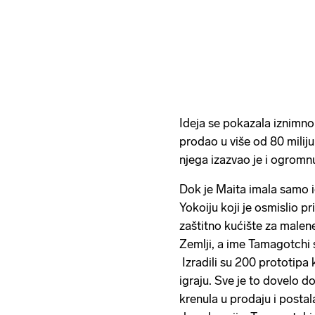
Ideja se pokazala iznimno
prodao u više od 80 milij
njega izazvao je i ogromn
Dok je Maita imala samo id
Yokoiju koji je osmislio p
zaštitno kućište za malene
Zemlji, a ime Tamagotchi s
Izradili su 200 prototipa ko
igraju. Sve je to dovelo d
krenula u prodaju i posta