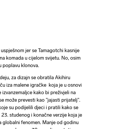
 uspješnom jer se Tamagotchi kasnije
una komada u cijelom svijetu. No, osim
u poplavu klonova.
eju, za dizajn se obratila Akihiru
riču iza malene igračke koja je u osnovi
 izvanzemaljce kako bi preživjeli na
e može prevesti kao "jajasti prijatelj".
je su podijelili djeci i pratili kako se
o 23. studenog i konačne verzije koja je
la globalni fenomen. Manje od godinu