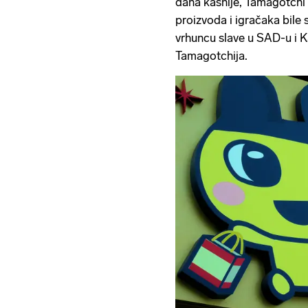
dana kasnije, Tamagotchi 
proizvoda i igračaka bil
vrhuncu slave u SAD-u i 
Tamagotchija.