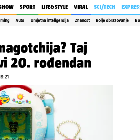
SHOW
SPORT
LIFE&STYLE
VIRAL
SCI/TECH
EXPRES
aming
Auto
Umjetna inteligencija
Znanost
Bolje obrazovanje
Bo
magotchija? Taj
avi 20. rođendan
18:21