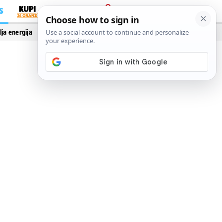
S
PRIJAVA
lja energija
Vidi još…