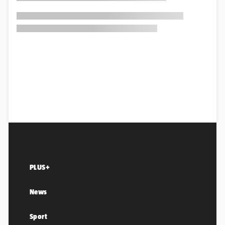
PLUS+
News
Sport