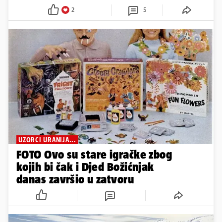
2
5
UZORCI URANIJA...
FOTO Ovo su stare igračke zbog
kojih bi čak i Djed Božićnjak
danas završio u zatvoru