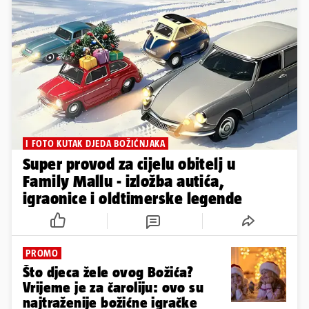
I FOTO KUTAK DJEDA BOŽIĆNJAKA
Super provod za cijelu obitelj u
Family Mallu - izložba autića,
igraonice i oldtimerske legende
PROMO
Što djeca žele ovog Božića?
Vrijeme je za čaroliju: ovo su
najtraženije božićne igračke