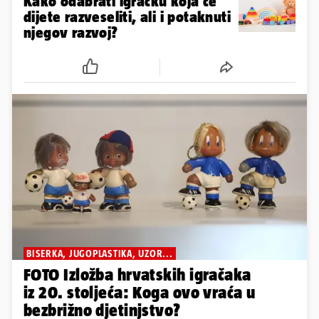
Kako odabrati igračku koja će
dijete razveseliti, ali i potaknuti
njegov razvoj?
BISERKA, JUGOPLASTIKA, UZOR...
FOTO Izložba hrvatskih igračaka
iz 20. stoljeća: Koga ovo vraća u
bezbrižno djetinjstvo?