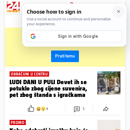
News
Show
Sport
Life&style
Video
Express
PRIJAVA
igračke
Primaj sve nove vijesti o temi i budi u tijeku
Prati temu
OBRAČUNI U CENTRU
LUDI DANI U PULI Devet ih se
potuklo zbog cijene suvenira,
pet zbog štanda s igračkama
4
5
PROMO