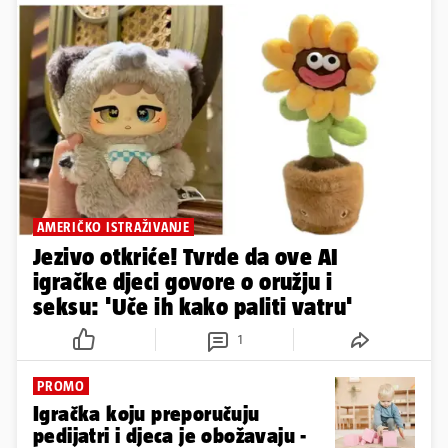
AMERIČKO ISTRAŽIVANJE
Jezivo otkriće! Tvrde da ove AI
igračke djeci govore o oružju i
seksu: 'Uče ih kako paliti vatru'
1
PROMO
Igračka koju preporučuju
pedijatri i djeca je obožavaju -