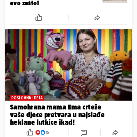
evo zašto!
POSLOVNA IDEJA
Samohrana mama Ema crteže
vaše djece pretvara u najslađe
heklane lutkice ikad!
15