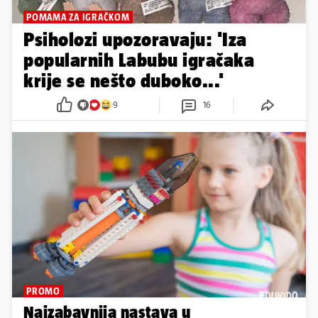
POMAMA ZA IGRAČKOM
Psiholozi upozoravaju: 'Iza
popularnih Labubu igračaka
krije se nešto duboko...'
9
16
PROMO
Najzabavnija nastava u