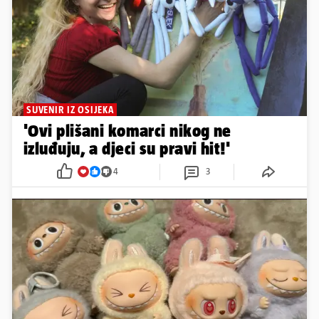
SUVENIR IZ OSIJEKA
'Ovi plišani komarci nikog ne
izluđuju, a djeci su pravi hit!'
4
3