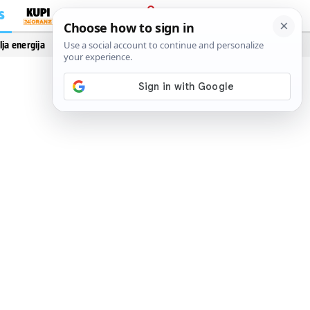
S
PRIJAVA
lja energija
Vidi još…