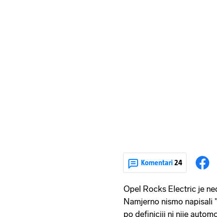
Komentari
24
Opel Rocks Electric je ne
Namjerno nismo napisali "
po definiciji ni nije autom