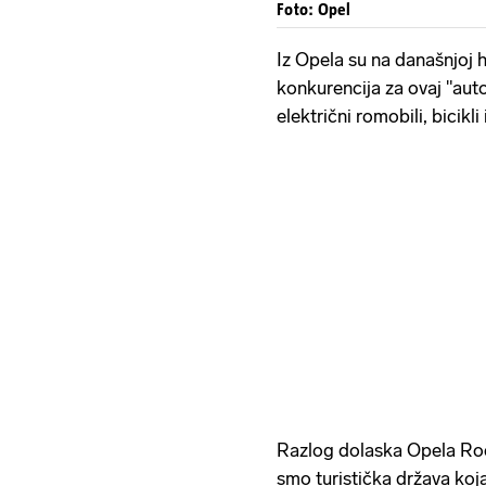
Foto: Opel
Iz Opela su na današnjoj hr
konkurencija za ovaj "auto
električni romobili, bicikl
Razlog dolaska Opela Rock
smo turistička država koj