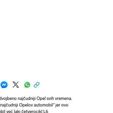
dvojbeno najčudniji Opel svih vremena.
najčudniji Opelov automobil" jer ovo
obil već laki četverocikl L6