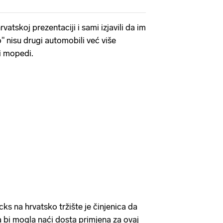
vatskoj prezentaciji i sami izjavili da im
" nisu drugi automobili već više
i i mopedi.
s na hrvatsko tržište je činjenica da
a bi mogla naći dosta primjena za ovaj