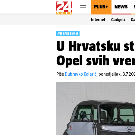
PLUS+
NEWS
Internet
Gadgeti
G
PREMIJERA
U Hrvatsku st
Opel svih vr
Piše
Dubravko Kolarić
,
ponedjeljak, 3.7.20