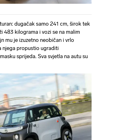
aturan: dugačak samo 241 cm, širok tek
ži 483 kilograma i vozi se na malim
n mu je izuzetno neobičan i vrlo
na njega propustio ugraditi
masku sprijeda. Sva svjetla na autu su