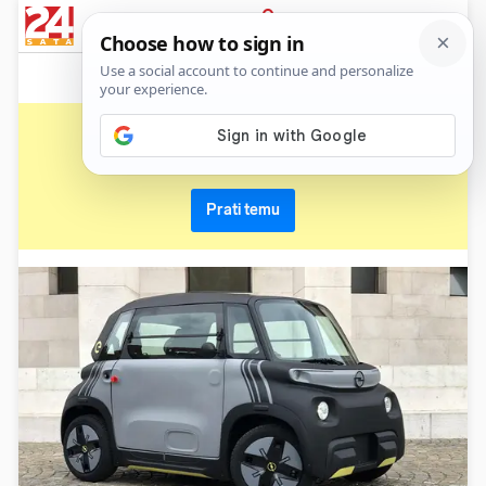
News
Show
Sport
Life&style
Video
Express
PRIJAVA
opel rocks
Primaj sve nove vijesti o temi i budi u tijeku
Prati temu