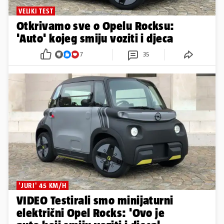
VELIKI TEST
Otkrivamo sve o Opelu Rocksu:
'Auto' kojeg smiju voziti i djeca
7
35
'JURI' 45 KM/H
VIDEO Testirali smo minijaturni
električni Opel Rocks: 'Ovo je