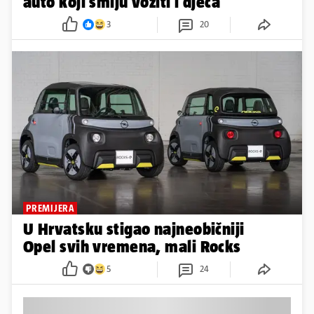
auto koji smiju voziti i djeca'
3
20
PREMIJERA
U Hrvatsku stigao najneobičniji
Opel svih vremena, mali Rocks
5
24