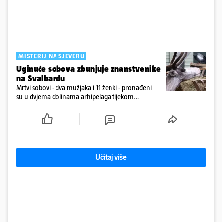
MISTERIJ NA SJEVERU
Uginuće sobova zbunjuje znanstvenike
na Svalbardu
Mrtvi sobovi - dva mužjaka i 11 ženki - pronađeni
su u dvjema dolinama arhipelaga tijekom
prebrojavanja populacije.
Učitaj više