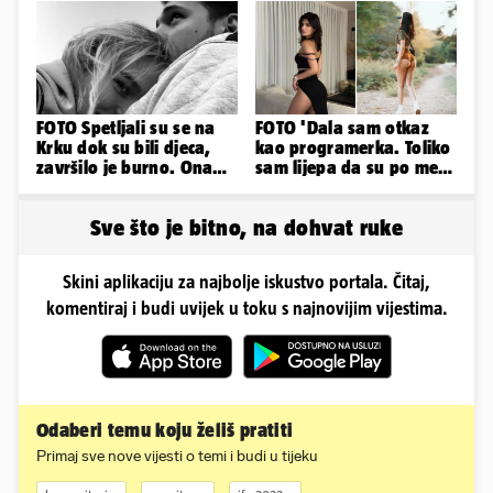
FOTO Spetljali su se na
FOTO 'Dala sam otkaz
Krku dok su bili djeca,
kao programerka. Toliko
završilo je burno. Ona
sam lijepa da su po meni
sad želi 50 milijuna eura
napravili lutku'
Sve što je bitno, na dohvat ruke
Skini aplikaciju za najbolje iskustvo portala. Čitaj,
komentiraj i budi uvijek u toku s najnovijim vijestima.
Odaberi temu koju želiš pratiti
Primaj sve nove vijesti o temi i budi u tijeku