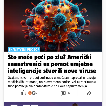
ZNANSTVENI PROBOJ
Što može poći po zlu? Američki
znanstvenici uz pomoć umjetne
inteligencije stvorili nove viruse
Ovaj znanstveni proboj budi nadu u značajan napredak u razvoju
medicinskih tretmana, no istovremeno potiče i veliku zabrinutost
zbog potencijalnih opasnosti koje nosi ova najsuvremenija
tehnologija.
7
17