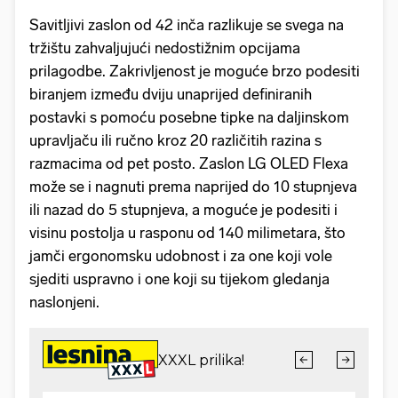
Savitljivi zaslon od 42 inča razlikuje se svega na
tržištu zahvaljujući nedostižnim opcijama
prilagodbe. Zakrivljenost je moguće brzo podesiti
biranjem između dviju unaprijed definiranih
postavki s pomoću posebne tipke na daljinskom
upravljaču ili ručno kroz 20 različitih razina s
razmacima od pet posto. Zaslon LG OLED Flexa
može se i nagnuti prema naprijed do 10 stupnjeva
ili nazad do 5 stupnjeva, a moguće je podesiti i
visinu postolja u rasponu od 140 milimetara, što
jamči ergonomsku udobnost i za one koji vole
sjediti uspravno i one koji su tijekom gledanja
naslonjeni.