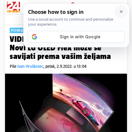
PRIJAVA
Tech
Komentari
0
POVRATAK ZAKRIVLJEIH?
VIDEO Televizor za fleksanje:
Novi LG OLED Flex može se
savijati prema vašim željama
Piše
Ivan Hruškovec
,
petak, 2.9.2022. u 13:04