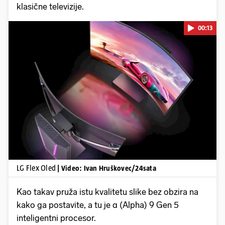
klasične televizije.
00:13
Pokretanje videa...
LG Flex Oled
| Video: Ivan Hruškovec/24sata
Kao takav pruža istu kvalitetu slike bez obzira na
kako ga postavite, a tu je α (Alpha) 9 Gen 5
inteligentni procesor.