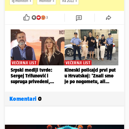
lg monitori
monitor
ifa 2022
3
Komentari
0