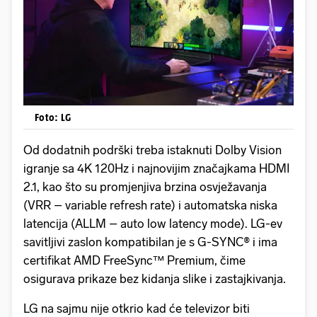
Foto: LG
Od dodatnih podrški treba istaknuti Dolby Vision
igranje sa 4K 120Hz i najnovijim značajkama HDMI
2.1, kao što su promjenjiva brzina osvježavanja
(VRR – variable refresh rate) i automatska niska
latencija (ALLM – auto low latency mode). LG-ev
savitljivi zaslon kompatibilan je s G-SYNC® i ima
certifikat AMD FreeSync™ Premium, čime
osigurava prikaze bez kidanja slike i zastajkivanja.
LG na sajmu nije otkrio kad će televizor biti