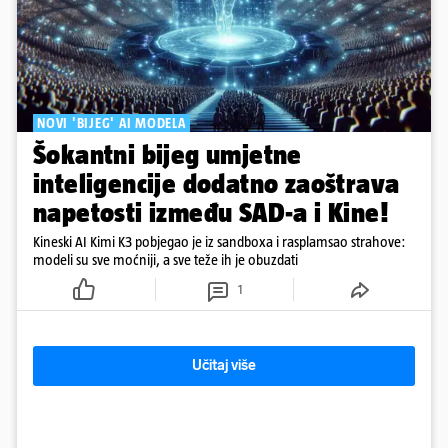
NOVI 'BIJEG' AI MODELA
Šokantni bijeg umjetne
inteligencije dodatno zaoštrava
napetosti između SAD-a i Kine!
Kineski AI Kimi K3 pobjegao je iz sandboxa i rasplamsao strahove:
modeli su sve moćniji, a sve teže ih je obuzdati
1
Učitaj više