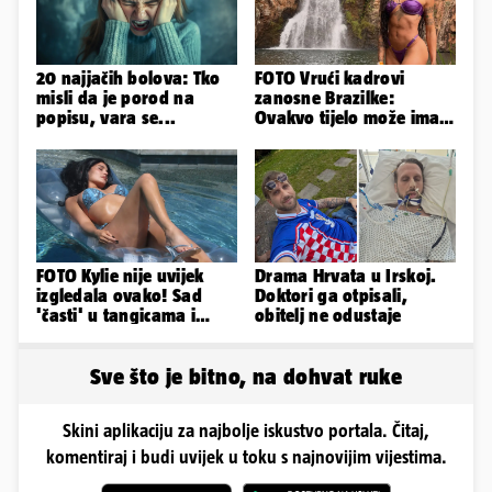
20 najjačih bolova: Tko
FOTO Vrući kadrovi
misli da je porod na
zanosne Brazilke:
popisu, vara se...
Ovakvo tijelo može imati
samo bivša plesačica...
FOTO Kylie nije uvijek
Drama Hrvata u Irskoj.
izgledala ovako! Sad
Doktori ga otpisali,
'časti' u tangicama i
obitelj ne odustaje
bikiniju, ali išla je 'pod
nož'...
Sve što je bitno, na dohvat ruke
Skini aplikaciju za najbolje iskustvo portala. Čitaj,
komentiraj i budi uvijek u toku s najnovijim vijestima.