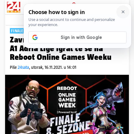
PRIJAVA
Tech
Komentari
0
FINALE 8. SEZONE
Završnica 100.000 kn vrijedne
A1 Adria Lige igrat će se na
Reboot Online Games Weeku
Piše
24sata
,
utorak, 16.11.2021. u 14:01