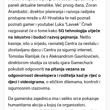
paneli aktualne tematike. Već prvog dana, Zoran
Arambašić, direktor planiranja i razvoja radijske
pristupne mreže u A1 Hrvatska te naš poznaš
poznati gamer i youtuber Luka “Lavvek” Črneli
razgovarat će o tome kako
5G tehnologija utječe
na iskustvo i budući razvoj gejmanja
. Nešto
kasnije, isto u srijedu, ravnatelj Centra za nestalu i
zlostavljanu djecu i Centra za sigurniji internet,
Tomislav Ramljak će s Aleksandrom Gavrilovićem,
direktorom studija za izradu igara Gamechuck
pokušati odgovoriti
na pitanja vezana za
odgovornost developera i roditelja kad je riječ o
djeci i videoigrama
, o etičkim dilemama, kontroli i
sigurnosnim izazovima.
Da gamerska zajednica ima i veliko srce pokazuje
humanitarna akcija u kojoj će organizatori,