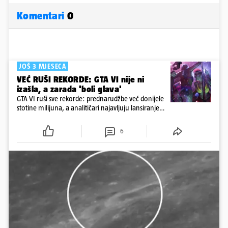
Komentari
0
JOŠ 3 MJESECA
VEĆ RUŠI REKORDE: GTA VI nije ni
izašla, a zarada 'boli glava'
GTA VI ruši sve rekorde: prednarudžbe već donijele
stotine milijuna, a analitičari najavljuju lansiranje
vrijedno i do 5,2 milijarde dolara
6