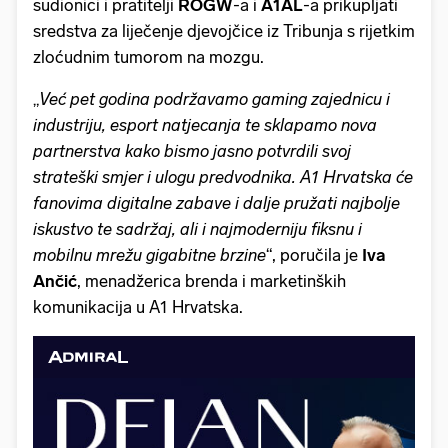
sudionici i pratitelji
ROGW
-a i
A1AL
-a prikupljati
sredstva za liječenje djevojčice iz Tribunja s rijetkim
zloćudnim tumorom na mozgu.
„
Već pet godina podržavamo gaming zajednicu i
industriju, esport natjecanja te sklapamo nova
partnerstva kako bismo jasno potvrdili svoj
strateški smjer i ulogu predvodnika. A1 Hrvatska će
fanovima digitalne zabave i dalje pružati najbolje
iskustvo te sadržaj, ali i najmoderniju fiksnu i
mobilnu mrežu gigabitne brzine
“, poručila je
Iva
Ančić
, menadžerica brenda i marketinških
komunikacija u A1 Hrvatska.