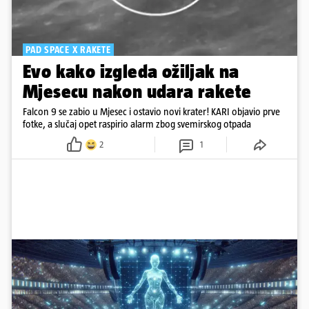
PAD SPACE X RAKETE
Evo kako izgleda ožiljak na
Mjesecu nakon udara rakete
Falcon 9 se zabio u Mjesec i ostavio novi krater! KARI objavio prve
fotke, a slučaj opet raspirio alarm zbog svemirskog otpada
2
1