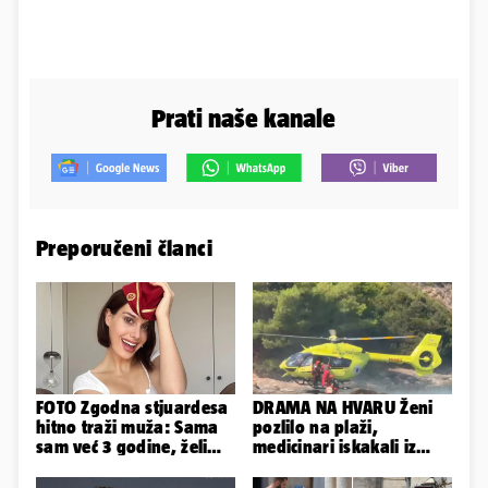
Prati naše kanale
Preporučeni članci
FOTO Zgodna stjuardesa
DRAMA NA HVARU Ženi
hitno traži muža: Sama
pozlilo na plaži,
sam već 3 godine, želim
medicinari iskakali iz
da bude stariji...
helikoptera na stijene!