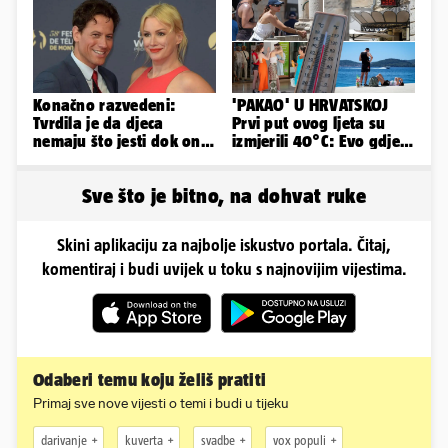
Konačno razvedeni:
'PAKAO' U HRVATSKOJ
Tvrdila je da djeca
Prvi put ovog ljeta su
nemaju što jesti dok on
izmjerili 40°C: Evo gdje
ljubavnici kupuje Rolex
je najgore i kada stiže
spas
Sve što je bitno, na dohvat ruke
Skini aplikaciju za najbolje iskustvo portala. Čitaj,
komentiraj i budi uvijek u toku s najnovijim vijestima.
Odaberi temu koju želiš pratiti
Primaj sve nove vijesti o temi i budi u tijeku
darivanje
kuverta
svadbe
vox populi