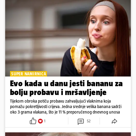
SUPER NAMIRNICA
Evo kada u danu jesti bananu za
bolju probavu i mršavljenje
Tijekom obroka potiču probavu zahvaljujući vlaknima koja
pomažu pokretljivosti crijeva. Jedna srednje velika banana sadrži
oko 3 grama vlakana, što je 11 % preporučenog dnevnog unosa
1
52