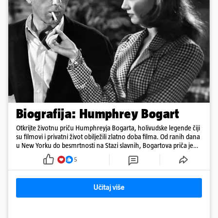
Biografija: Humphrey Bogart
Otkrijte životnu priču Humphreyja Bogarta, holivudske legende čiji
su filmovi i privatni život obilježili zlatno doba filma. Od ranih dana
u New Yorku do besmrtnosti na Stazi slavnih, Bogartova priča je
saga o borbi, ljubavi, buntovništvu i umjetnosti.
5
Učitaj više