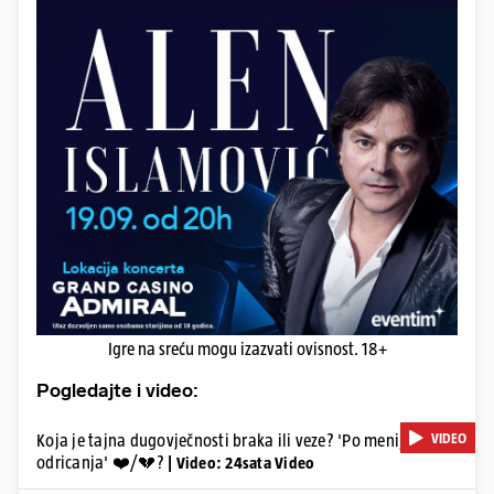
Igre na sreću mogu izazvati ovisnost. 18+
Pogledajte i video:
VIDEO
Koja je tajna dugovječnosti braka ili veze? 'Po meni, dosta
odricanja' ❤️/💔?
| Video: 24sata Video