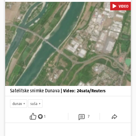
veći pješčani sprudovi i sužene vodene površine, što svjedoči o
VIDEO
povijesno niskim vodostajima. Promjene su zabilježene duž cijelog
toka, od Njemačke i Austrije, preko Slovačke, Hrvatske i Srbije, do
Rumunjske i Bugarske. Snimke je tijekom ljeta 2025. i 2026.
zabilježio satelit Sentinel-2 u sklopu programa Europske unije
Copernicus.
Pokretanje videa...
Satelitske snimke Dunava
| Video: 24sata/Reuters
dunav
suša
1
7