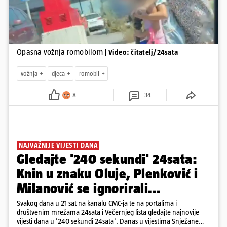
Opasna vožnja romobilom
| Video: čitatelj/24sata
vožnja
djeca
romobil
8
34
NAJVAŽNIJE VIJESTI DANA
Gledajte '240 sekundi' 24sata:
Knin u znaku Oluje, Plenković i
Milanović se ignorirali...
Svakog dana u 21 sat na kanalu CMC-ja te na portalima i
društvenim mrežama 24sata i Večernjeg lista gledajte najnovije
vijesti dana u '240 sekundi 24sata'. Danas u vijestima Snježane