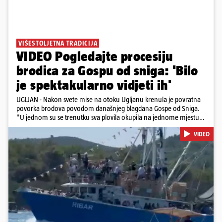
VIŠESTOLJETNA TRADICIJA
VIDEO Pogledajte procesiju
brodica za Gospu od sniga: 'Bilo
je spektakularno vidjeti ih'
UGLJAN - Nakon svete mise na otoku Ugljanu krenula je povratna
povorka brodova povodom današnjeg blagdana Gospe od Sniga.
"U jednom su se trenutku sva plovila okupila na jednome mjestu
te sinkronizirano kružila sljedećih deset minuta, što je izgledalo
VIDEO
spektakularno", kazala nam je čitateljica koja je snimila povorku.
Posebno atraktivan prizor bio je, kako je rekla, kada su se pojedini
sudionici popeli na vrhove brodova i mahali upaljenim bakljama.
Na nekim su brodovima bili svirači, što je dodatno pridonijelo
živosti prizora. Riječ je o višestoljetnoj tradiciji, koja se neprekidno
održava od 1514. godine. U sklopu proslave održat će se i
tradicionalna Kukljiška fešta, koja će započeti u popodnevnim
Pokretanje videa...
satima s tradicionalnim dalmatinskim igrama.