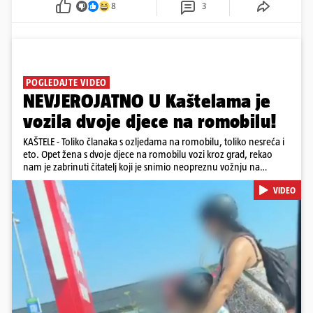
8
3
POGLEDAJTE VIDEO
NEVJEROJATNO U Kaštelama je
vozila dvoje djece na romobilu!
KAŠTELE - Toliko članaka s ozljedama na romobilu, toliko nesreća i
eto. Opet žena s dvoje djece na romobilu vozi kroz grad, rekao
nam je zabrinuti čitatelj koji je snimio neopreznu vožnju na
romobilu u četvrtak prijepodne. Podsjetimo, mjesec i pol od smrti
VIDEO
dječaka (14) u Metkoviću, pad s električnog romobila odnio je još
jedan mladi život. Unatoč naporima liječnika KBC-a Zagreb, u
ponedjeljak maloljetnik je podlegao ozljedama zadobivenima u
padu s romobila.
Pokretanje videa...