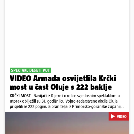
SPEKTAKL DESETI PUT
VIDEO Armada osvijetlila Krčki
most u čast Oluje s 222 baklje
KRČKI MOST - Navijači iz Rijeke i okolice svjetlosnim spektaklom u
utorak obilježili su 31. godišnjicu Vojno-redarstvene akcije Oluja i
prisjetili se 222 poginula branitelja iz Primorsko-goranske županije.
Bakljadu su priredili desetu godinu zaredom, a gledali su je s kopna
VIDEO
i s mora