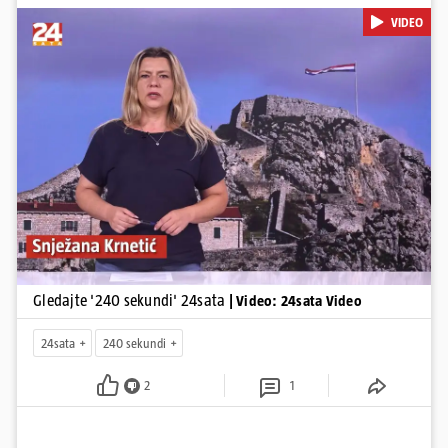
Krnetić: Hrvatska je obilježila 31. obljetnicu Oluje, a pažnju je
VIDEO
privuklo ignoriranje predsjednika Zorana Milanovića i premijera
Andreja Plenkovića u Kninu. Donosimo i detalje o većim
braniteljskim mirovinama, apelu obitelji Hrvata u komi u Irskoj,
upozorenjima nakon nove tragedije na električnom romobilu te
smanjenju proizvodnje u nuklearnoj elektrani Krško.
Pokretanje videa...
Gledajte '240 sekundi' 24sata
| Video: 24sata Video
24sata
240 sekundi
2
1