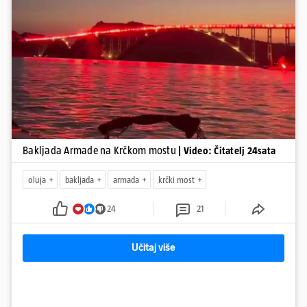
Pokretanje videa...
Bakljada Armade na Krčkom mostu
| Video: Čitatelj 24sata
oluja
bakljada
armada
krčki most
24
21
Učitaj više