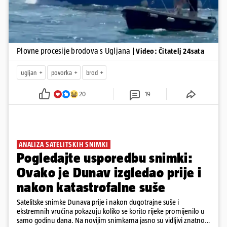
Plovne procesije brodova s Ugljana
| Video: Čitatelj 24sata
ugljan
povorka
brod
20
19
ANALIZA SATELITSKIH SNIMKI
Pogledajte usporedbu snimki:
Ovako je Dunav izgledao prije i
nakon katastrofalne suše
Satelitske snimke Dunava prije i nakon dugotrajne suše i
ekstremnih vrućina pokazuju koliko se korito rijeke promijenilo u
samo godinu dana. Na novijim snimkama jasno su vidljivi znatno