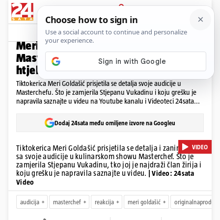
PRIJAVA
Video
Komentari
3
REAKCIJA
Meri reagirala na audiciju u
Masterchefu: 'U jednom trenu sam se
htjela okrenut i pobjeć'
Tiktokerica Meri Goldašić prisjetila se detalja svoje audicije u
Masterchefu. Što je zamjerila Stjepanu Vukadinu i koju grešku je
napravila saznajte u videu na Youtube kanalu i Videoteci 24sata...
Dodaj 24sata među omiljene izvore na Googleu
VIDEO
Tiktokerica Meri Goldašić prisjetila se detalja i zanimljivosti
sa svoje audicije u kulinarskom showu Masterchef. Što je
zamjerila Stjepanu Vukadinu, tko joj je najdraži član žirija i
koju grešku je napravila saznajte u videu.
| Video: 24sata
Video
audicija
masterchef
reakcija
meri goldašić
originalnaprodukc