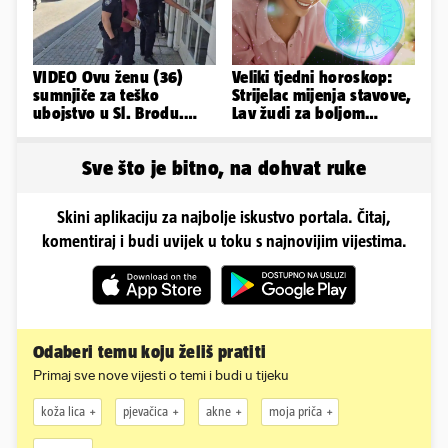
VIDEO Ovu ženu (36)
Veliki tjedni horoskop:
sumnjiče za teško
Strijelac mijenja stavove,
ubojstvo u Sl. Brodu.
Lav žudi za boljom
Doveli su je na
plaćom, Bik je rastresen
ispitivanje
Sve što je bitno, na dohvat ruke
Skini aplikaciju za najbolje iskustvo portala. Čitaj,
komentiraj i budi uvijek u toku s najnovijim vijestima.
Odaberi temu koju želiš pratiti
Primaj sve nove vijesti o temi i budi u tijeku
koža lica
pjevačica
akne
moja priča