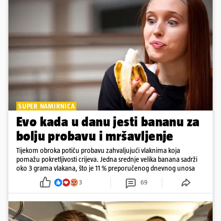
SUPER NAMIRNICA
Evo kada u danu jesti bananu za
bolju probavu i mršavljenje
Tijekom obroka potiču probavu zahvaljujući vlaknima koja
pomažu pokretljivosti crijeva. Jedna srednje velika banana sadrži
oko 3 grama vlakana, što je 11 % preporučenog dnevnog unosa
3
69