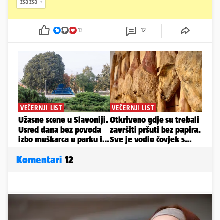
zsa zsa
13
12
Komentari
12