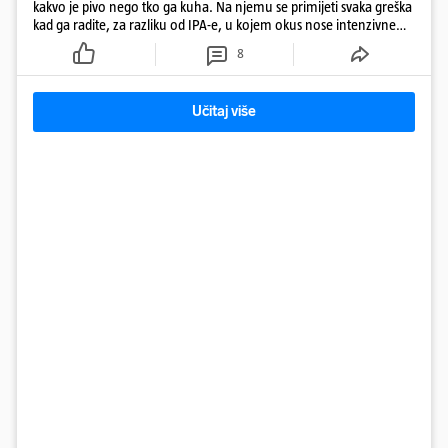
kakvo je pivo nego tko ga kuha. Na njemu se primijeti svaka greška
kad ga radite, za razliku od IPA-e, u kojem okus nose intenzivne
arome
8
Učitaj više