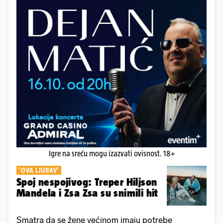
Igre na sreću mogu izazvati ovisnost. 18+
'OVA LJUBAV'
Spoj nespojivog: Treper Hiljson
Mandela i Zsa Zsa su snimili hit
Smatra da se žene većinom imaju potrebe