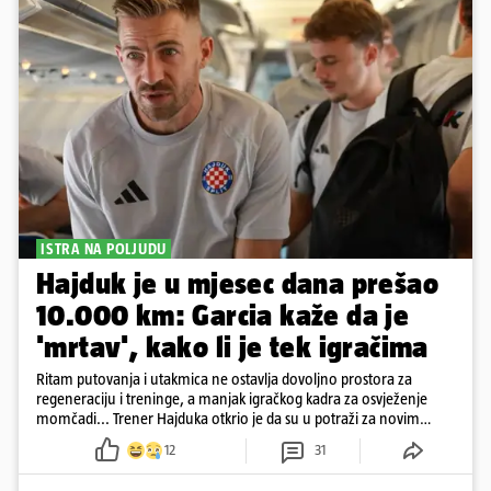
ISTRA NA POLJUDU
Hajduk je u mjesec dana prešao
10.000 km: Garcia kaže da je
'mrtav', kako li je tek igračima
Ritam putovanja i utakmica ne ostavlja dovoljno prostora za
regeneraciju i treninge, a manjak igračkog kadra za osvježenje
momčadi... Trener Hajduka otkrio je da su u potraži za novim
igračima na tržištu....
12
31