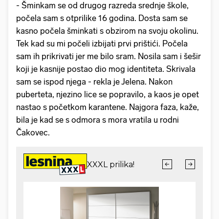
- Šminkam se od drugog razreda srednje škole,
počela sam s otprilike 16 godina. Dosta sam se
kasno počela šminkati s obzirom na svoju okolinu.
Tek kad su mi počeli izbijati prvi prištići. Počela
sam ih prikrivati jer me bilo sram. Nosila sam i šešir
koji je kasnije postao dio mog identiteta. Skrivala
sam se ispod njega - rekla je Jelena. Nakon
puberteta, njezino lice se popravilo, a kaos je opet
nastao s početkom karantene. Najgora faza, kaže,
bila je kad se s odmora s mora vratila u rodni
Čakovec.