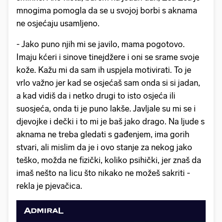
mnogima pomogla da se u svojoj borbi s aknama
ne osjećaju usamljeno.
- Jako puno njih mi se javilo, mama pogotovo.
Imaju kćeri i sinove tinejdžere i oni se srame svoje
kože. Kažu mi da sam ih uspjela motivirati. To je
vrlo važno jer kad se osjećaš sam onda si si jadan,
a kad vidiš da i netko drugi to isto osjeća ili
suosjeća, onda ti je puno lakše. Javljale su mi se i
djevojke i dečki i to mi je baš jako drago. Na ljude s
aknama ne treba gledati s gađenjem, ima gorih
stvari, ali mislim da je i ovo stanje za nekog jako
teško, možda ne fizički, koliko psihički, jer znaš da
imaš nešto na licu što nikako ne možeš sakriti -
rekla je pjevačica.