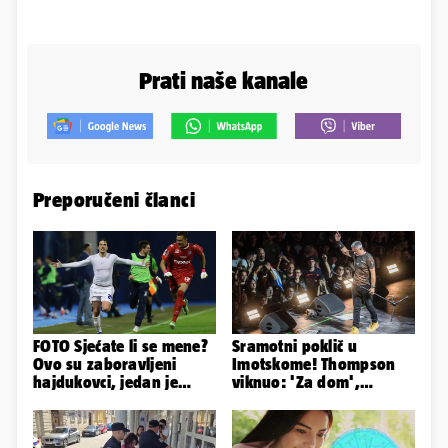
Prati naše kanale
Preporučeni članci
FOTO Sjećate li se mene?
Sramotni poklič u
Ovo su zaboravljeni
Imotskome! Thompson
hajdukovci, jedan je
viknuo: 'Za dom',
napuhao 3,3 promila...
publika odgovorila:
'Spremni'