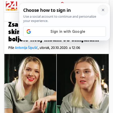
PRIJAVA
Video
Komentari
12
MOJA PRIČA
Zsa Zsa pred našim kamerama
skinula šminku: 'Zbog akni me
boljelo lice, nisam se smijala...'
Piše
Antonija Šipušić
,
utorak, 20.10.2020. u 12:06