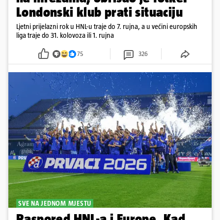
Londonski klub prati situaciju
Ljetni prijelazni rok u HNL-u traje do 7. rujna, a u većini europskih
liga traje do 31. kolovoza ili 1. rujna
75
326
SVE NA JEDNOM MJESTU
Raspored HNL-a i Europe. Kad