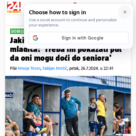
PRIJAVA
Sport
Komentari
28
DOBILI UKRAJINCE
Jakir nakon odlične predstave
mladića: 'Treba im pokazati put
da oni mogu doći do seniora'
Piše
Hrvoje Tironi
,
Fabijan Hrnčić
,
petak, 26.7.2024. u 22:41