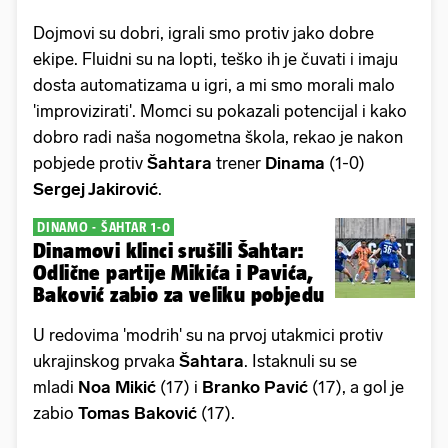
Dojmovi su dobri, igrali smo protiv jako dobre
ekipe. Fluidni su na lopti, teško ih je čuvati i imaju
dosta automatizama u igri, a mi smo morali malo
'improvizirati'. Momci su pokazali potencijal i kako
dobro radi naša nogometna škola, rekao je nakon
pobjede protiv
Šahtara
trener
Dinama
(1-0)
Sergej Jakirović
.
DINAMO - ŠAHTAR 1-0
Dinamovi klinci srušili Šahtar:
Odlične partije Mikića i Pavića,
Baković zabio za veliku pobjedu
U redovima 'modrih' su na prvoj utakmici protiv
ukrajinskog prvaka
Šahtara
. Istaknuli su se
mladi
Noa Mikić
(17) i
Branko Pavić
(17), a gol je
zabio
Tomas Baković
(17).