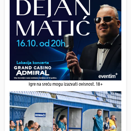
Igre na sreću mogu izazvati ovisnost. 18+