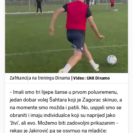
Pokretanje videa...
Zafrkancija na treningu Dinama
| Video: GNK Dinamo
- Imali smo tri lijepe šanse u prvom poluvremenu,
jedan dobar volej Šahtara koji je Zagorac skinuo, a
na momente smo možda i patili. No, uspjeli smo se
obraniti i imaju individualce koji su naprijed jako
'živi', ali evo. Možemo biti zadovoljni prikazanim -
rekao je Jakirović pa se osvrnuo na mladiće: