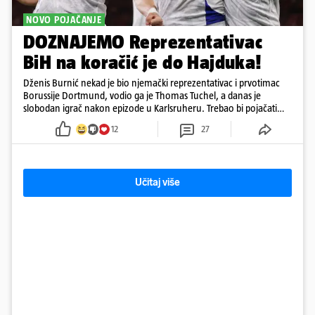
NOVO POJAČANJE
DOZNAJEMO Reprezentativac
BiH na koračić je do Hajduka!
Dženis Burnić nekad je bio njemački reprezentativac i prvotimac
Borussije Dortmund, vodio ga je Thomas Tuchel, a danas je
slobodan igrač nakon epizode u Karlsruheru. Trebao bi pojačati
konkurenciju u veznom redu
12
27
Učitaj više