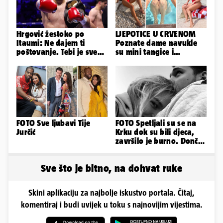
Hrgović žestoko po
LJEPOTICE U CRVENOM
Itaumi: Ne dajem ti
Poznate dame navukle
poštovanje. Tebi je sve
su mini tangice i
na pladnju, za Hrvata ih
grudnjake pa istaknule
'zaboli'
obline
FOTO Sve ljubavi Tije
FOTO Spetljali su se na
Jurčić
Krku dok su bili djeca,
završilo je burno. Dončić
i Anamaria u novoj fazi
Sve što je bitno, na dohvat ruke
Skini aplikaciju za najbolje iskustvo portala. Čitaj,
komentiraj i budi uvijek u toku s najnovijim vijestima.