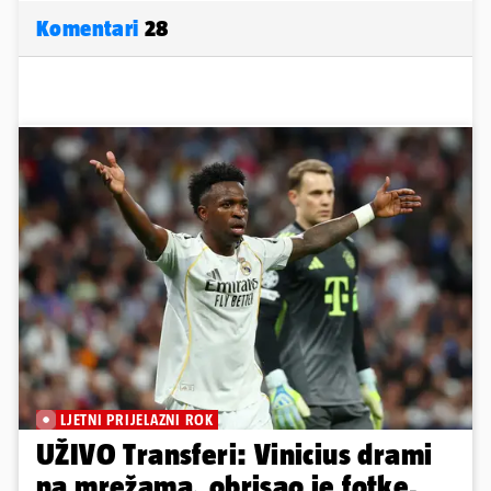
Komentari
28
LJETNI PRIJELAZNI ROK
UŽIVO Transferi: Vinicius drami
na mrežama, obrisao je fotke.