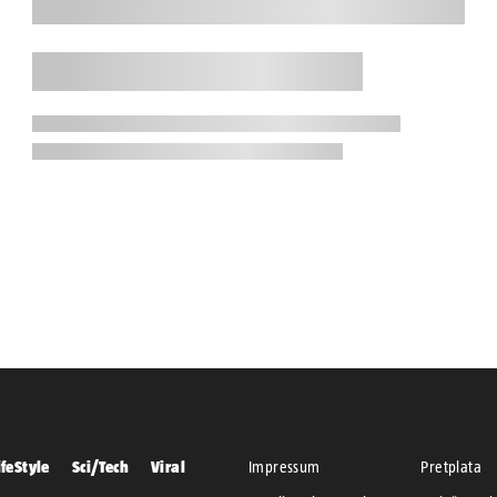
ifeStyle
Sci/Tech
Viral
Impressum
Pretplata