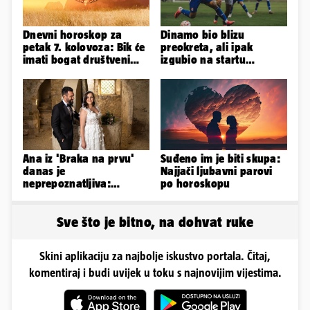
Dnevni horoskop za
Dinamo bio blizu
petak 7. kolovoza: Bik će
preokreta, ali ipak
imati bogat društveni
izgubio na startu
život, Rak se žrtvuje
Ramljaka
Ana iz 'Braka na prvu'
Suđeno im je biti skupa:
danas je
Najjači ljubavni parovi
neprepoznatljiva:
po horoskopu
Odselila je iz Hrvatske, a
ovako sad izgleda
Sve što je bitno, na dohvat ruke
Skini aplikaciju za najbolje iskustvo portala. Čitaj,
komentiraj i budi uvijek u toku s najnovijim vijestima.