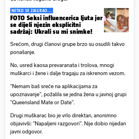
NETKO SE ZAIGRAO...
FOTO Seksi influencerica ljuta jer
se dijeli njezin eksplicitni
sadržaj: Ukrali su mi snimke!
Srećom, drugi članovi grupe brzo su osudili takvo
ponašanje.
No, usred kaosa prevaranata i trolova, mnogi
muškarci i žene i dalje tragaju za iskrenom vezom.
"Nemam baš sreće na aplikacijama za
upoznavanje", požalila se jedna žena u javnoj grupi
"Queensland Mate or Date".
Drugi muškarac bio je vrlo direktan, anonimno
objavivši: "Napaljeni razgovori". Nije dobio nijedan
javni odgovor.