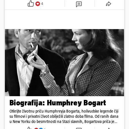
4
Biografija: Humphrey Bogart
Otkrijte životnu priču Humphreyja Bogarta, holivudske legende čiji
su filmovi i privatni život obilježili zlatno doba filma. Od ranih dana
u New Yorku do besmrtnosti na Stazi slavnih, Bogartova priča je
saga o borbi, ljubavi, buntovništvu i umjetnosti.