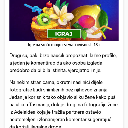
Igre na sreću mogu izazvati ovisnost. 18+
Drugi su, pak, brzo naučili prepoznati lažne profile,
a jedan je komentirao da ako osoba izgleda
predobro da bi bila istinita, vjerojatno i nije.
Na nekim stranicama, okrutni nasilnici dijele
fotografije ljudi snimljenih bez njihovog znanja.
Jedan je korisnik tako objavio sliku žene kako puši
na ulici u Tasmaniji, dok je drugi na fotografiju žene
iz Adelaidea koja je tražila partnera ostavio
neutemeljen i zlonamjeran komentar sugerirajući
da koristi ilegalne droge.