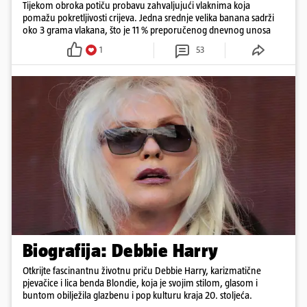
Tijekom obroka potiču probavu zahvaljujući vlaknima koja
pomažu pokretljivosti crijeva. Jedna srednje velika banana sadrži
oko 3 grama vlakana, što je 11 % preporučenog dnevnog unosa
1
53
Biografija: Debbie Harry
Otkrijte fascinantnu životnu priču Debbie Harry, karizmatične
pjevačice i lica benda Blondie, koja je svojim stilom, glasom i
buntom obilježila glazbenu i pop kulturu kraja 20. stoljeća.