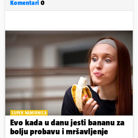
Komentari
0
SUPER NAMIRNICA
Evo kada u danu jesti bananu za
bolju probavu i mršavljenje