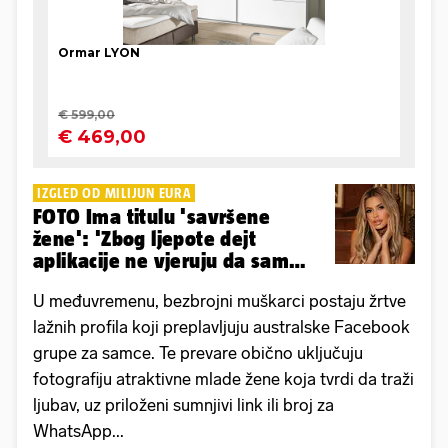
IZGLED OD MILIJUN EURA
FOTO Ima titulu 'savršene
žene': 'Zbog ljepote dejt
aplikacije ne vjeruju da sam
stvarna osoba'
U međuvremenu, bezbrojni muškarci postaju žrtve
lažnih profila koji preplavljuju australske Facebook
grupe za samce. Te prevare obično uključuju
fotografiju atraktivne mlade žene koja tvrdi da traži
ljubav, uz priloženi sumnjivi link ili broj za
WhatsApp...