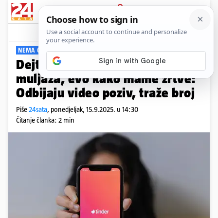
PRIJAVA
Viral
Komentari
0
NEMA ČEGA NEMA...
Dejting aplikacije postale leglo
muljaža, evo kako mame žrtve:
Odbijaju video poziv, traže broj
Piše
24sata
,
ponedjeljak, 15.9.2025. u 14:30
Čitanje članka: 2 min