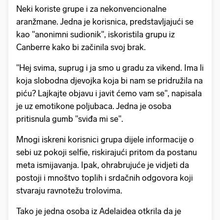
Neki koriste grupe i za nekonvencionalne
aranžmane. Jedna je korisnica, predstavljajući se
kao "anonimni sudionik", iskoristila grupu iz
Canberre kako bi začinila svoj brak.
"Hej svima, suprug i ja smo u gradu za vikend. Ima li
koja slobodna djevojka koja bi nam se pridružila na
piću? Lajkajte objavu i javit ćemo vam se", napisala
je uz emotikone poljubaca. Jedna je osoba
pritisnula gumb "sviđa mi se".
Mnogi iskreni korisnici grupa dijele informacije o
sebi uz pokoji selfie, riskirajući pritom da postanu
meta ismijavanja. Ipak, ohrabrujuće je vidjeti da
postoji i mnoštvo toplih i srdačnih odgovora koji
stvaraju ravnotežu trolovima.
Tako je jedna osoba iz Adelaidea otkrila da je