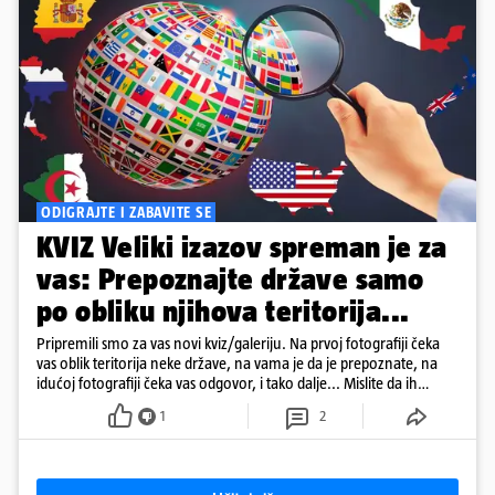
ODIGRAJTE I ZABAVITE SE
KVIZ Veliki izazov spreman je za
vas: Prepoznajte države samo
po obliku njihova teritorija...
Pripremili smo za vas novi kviz/galeriju. Na prvoj fotografiji čeka
vas oblik teritorija neke države, na vama je da je prepoznate, na
idućoj fotografiji čeka vas odgovor, i tako dalje... Mislite da ih
možete sve ispravno prepoznati? Neće vam biti lako... Odigrajte
1
2
kviz, malo se zabavite i barem na nekoliko trenutaka 'pobjegnite'
od toplinskog vala...