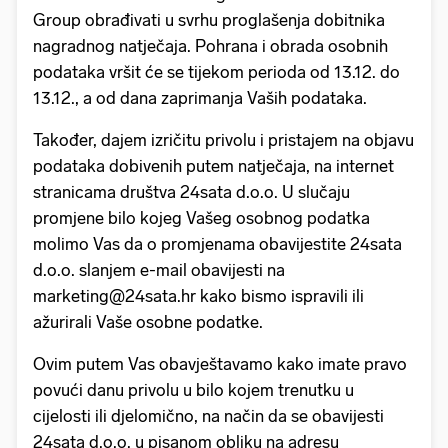
Group obrađivati u svrhu proglašenja dobitnika
nagradnog natječaja. Pohrana i obrada osobnih
podataka vršit će se tijekom perioda od 13.12. do
13.12., a od dana zaprimanja Vaših podataka.
Također, dajem izričitu privolu i pristajem na objavu
podataka dobivenih putem natječaja, na internet
stranicama društva 24sata d.o.o. U slučaju
promjene bilo kojeg Vašeg osobnog podatka
molimo Vas da o promjenama obavijestite 24sata
d.o.o. slanjem e-mail obavijesti na
marketing@24sata.hr kako bismo ispravili ili
ažurirali Vaše osobne podatke.
Ovim putem Vas obavještavamo kako imate pravo
povući danu privolu u bilo kojem trenutku u
cijelosti ili djelomično, na način da se obavijesti
24sata d.o.o. u pisanom obliku na adresu