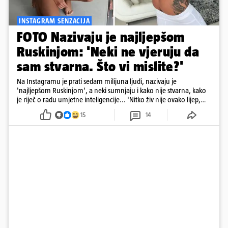
INSTAGRAM SENZACIJA
FOTO Nazivaju je najljepšom
Ruskinjom: 'Neki ne vjeruju da
sam stvarna. Što vi mislite?'
Na Instagramu je prati sedam milijuna ljudi, nazivaju je
'najljepšom Ruskinjom', a neki sumnjaju i kako nije stvarna, kako
je riječ o radu umjetne inteligencije... 'Nitko živ nije ovako lijep,
sigurno je AI', stoji u jednom komentaru pod njezinim
15
14
objavama...