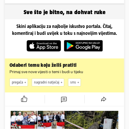
Cabellom slavili usred
uletjela na finale LP. Evo
Poljuda
što radi danas
Sve što je bitno, na dohvat ruke
Skini aplikaciju za najbolje iskustvo portala. Čitaj,
komentiraj i budi uvijek u toku s najnovijim vijestima.
Odaberi temu koju želiš pratiti
Primaj sve nove vijesti o temi i budi u tijeku
pregača
nagradni natječaj
sms