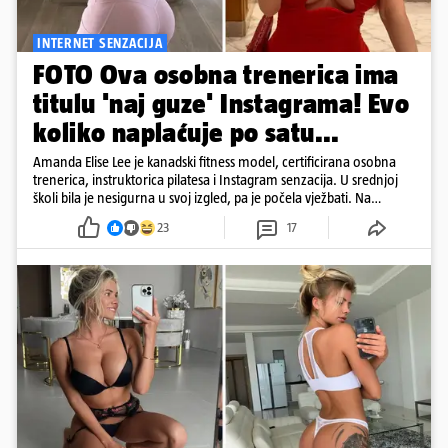
INTERNET SENZACIJA
FOTO Ova osobna trenerica ima
titulu 'naj guze' Instagrama! Evo
koliko naplaćuje po satu...
Amanda Elise Lee je kanadski fitness model, certificirana osobna
trenerica, instruktorica pilatesa i Instagram senzacija. U srednjoj
školi bila je nesigurna u svoj izgled, pa je počela vježbati. Na
Instagramu je prati više od deset milijuna ljudi, a posebno je
23
17
poznata po vježbama za oblikovanje stražnjice. Njezinu 'pozadinu'
razni su mediji znali proglašavati i najboljom na Instagramu...