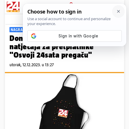
PRIJAVA
Viral
Komentari
0
NAGRADNI NATJEČAJ
Donosimo pravila nagradnog
natječaja za pretplatnike
"Osvoji 24sata pregaču"
utorak, 12.12.2023. u 13:27