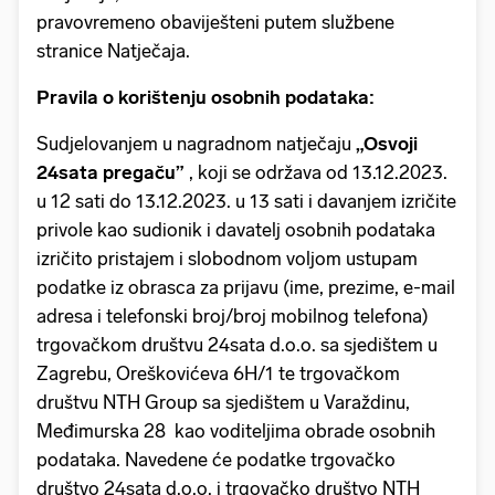
pravovremeno obaviješteni putem službene
stranice Natječaja.
Pravila o korištenju osobnih podataka:
Sudjelovanjem u nagradnom natječaju
„Osvoji
24sata pregaču”
, koji se održava od 13.12.2023.
u 12 sati do 13.12.2023. u 13 sati i davanjem izričite
privole kao sudionik i davatelj osobnih podataka
izričito pristajem i slobodnom voljom ustupam
podatke iz obrasca za prijavu (ime, prezime, e-mail
adresa i telefonski broj/broj mobilnog telefona)
trgovačkom društvu 24sata d.o.o. sa sjedištem u
Zagrebu, Oreškovićeva 6H/1 te trgovačkom
društvu NTH Group sa sjedištem u Varaždinu,
Međimurska 28 kao voditeljima obrade osobnih
podataka. Navedene će podatke trgovačko
društvo 24sata d.o.o. i trgovačko društvo NTH