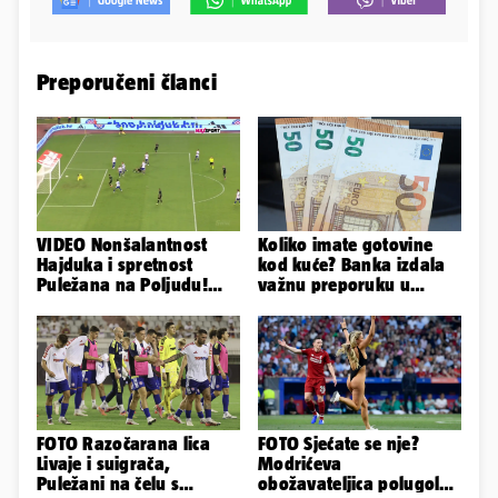
Preporučeni članci
VIDEO Nonšalantnost
Koliko imate gotovine
Hajduka i spretnost
kod kuće? Banka izdala
Puležana na Poljudu!
važnu preporuku u
Pogledajte sve golove iz
slučaju rata
Splita
FOTO Razočarana lica
FOTO Sjećate se nje?
Livaje i suigrača,
Modrićeva
Puležani na čelu s
obožavateljica polugola