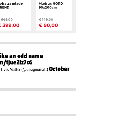
ike an odd name
om/tjueZlz7cG
October
k Lives Matter (@designomatt)