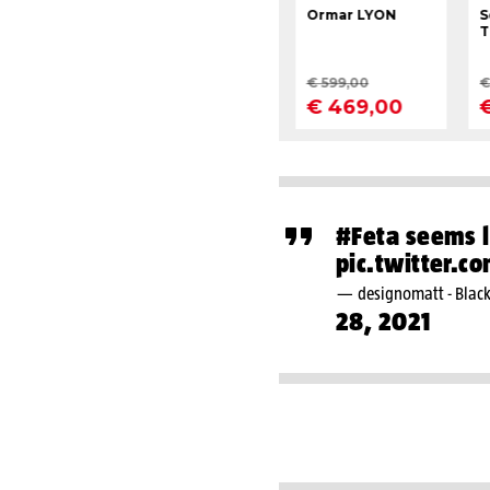
#Feta
seems l
pic.twitter.c
— designomatt - Blac
28, 2021