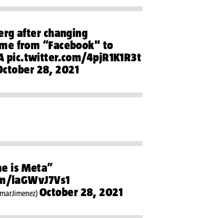
rg after changing
me from “Facebook" to
A
pic.twitter.com/4pjR1K1R3t
October 28, 2021
e is Meta”
com/laGWvJ7Vs1
October 28, 2021
marJimenez)