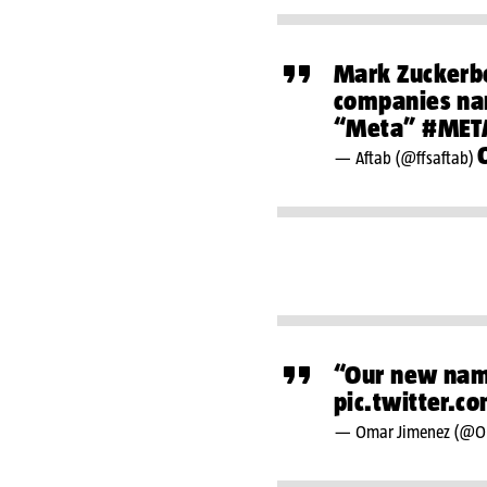
Mark Zuckerbe
companies na
“Meta”
#MET
— Aftab (@ffsaftab)
“Our new nam
pic.twitter.
— Omar Jimenez (@O