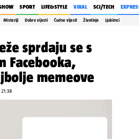
SHOW
SPORT
LIFE&STYLE
VIRAL
SCI/TECH
EXPRES
Misteriji
Dobre vijesti
Čudne vijesti
Životinje
Ljubimci
že sprdaju se s
m Facebooka,
ajbolje memeove
u 21:38