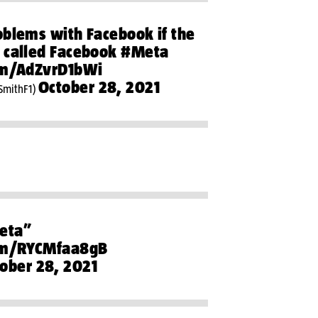
oblems with Facebook if the
 called Facebook
#Meta
com/AdZvrD1bWi
October 28, 2021
SmithF1)
eta”
com/RYCMfaa8gB
ober 28, 2021