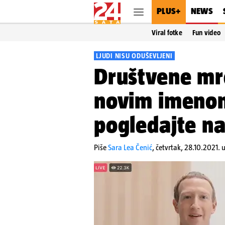
PLUS+
NEWS
Viral fotke
Fun video
LJUDI NISU ODUŠEVLJENI
Društvene mre
novim imeno
pogledajte n
Piše
Sara Lea Čenić
,
četvrtak, 28.10.2021. 