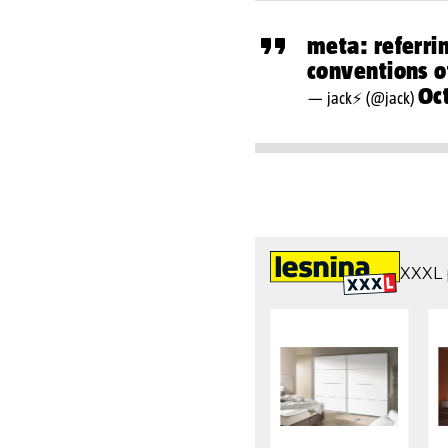
meta: referrin
conventions of
Oc
— jack⚡️ (@jack)