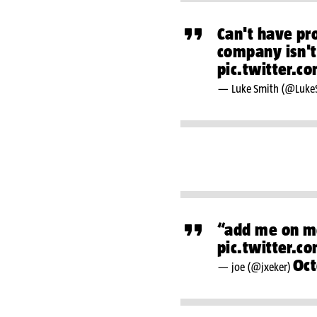
Can't have pr
company isn't
pic.twitter.
— Luke Smith (@Luke
“add me on m
pic.twitter.
Oct
— ︎joe (@jxeker)