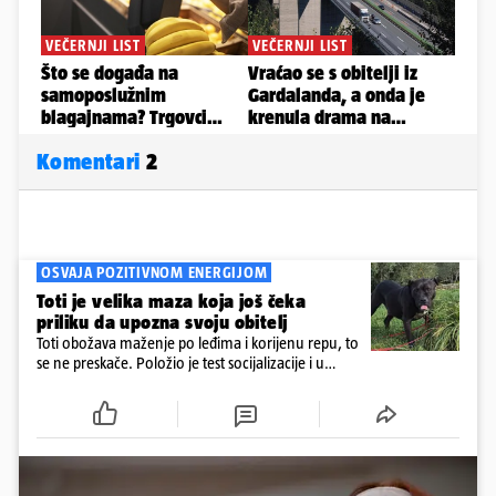
Komentari
2
OSVAJA POZITIVNOM ENERGIJOM
Toti je velika maza koja još čeka
priliku da upozna svoju obitelj
Toti obožava maženje po leđima i korijenu repu, to
se ne preskače. Položio je test socijalizacije i u
odnosu na druge pse je miran. Kastriran je i
cijepljen protiv virusnih zaraznih bolesti