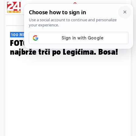
PRIJAVA
Galerija
Komentari
2
100 METARA
FOTO Auč! Oborila rekord jer
najbrže trči po Legićima. Bosa!