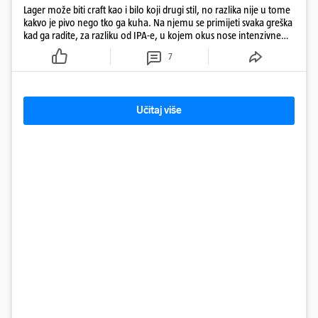
Lager može biti craft kao i bilo koji drugi stil, no razlika nije u tome
kakvo je pivo nego tko ga kuha. Na njemu se primijeti svaka greška
kad ga radite, za razliku od IPA-e, u kojem okus nose intenzivne
arome
7
Učitaj više