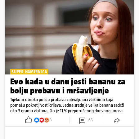
SUPER NAMIRNICA
Evo kada u danu jesti bananu za
bolju probavu i mršavljenje
Tijekom obroka potiču probavu zahvaljujući vlaknima koja
pomažu pokretljivosti crijeva. Jedna srednje velika banana sadrži
oko 3 grama vlakana, što je 11 % preporučenog dnevnog unosa
3
65