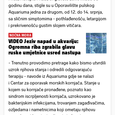
godinu dana, stigle su u Oporavilište pulskog
Aquariuma jedna za drugom, od 12. do 14. srpnja,
sa sličnim simptomima - pothlađenošću, letargijom
i prekrivenošću gustim slojem vitičara.
NOĆNA MORA
VIDEO Jeziv napad u akvariju:
Ogromna riba zgrabila glavu
ruske umjetnice usred nastupa
- Trenutno provodimo pretrage kako bismo utvrdili
uzrok njihova stanja i odredili odgovarajuću
terapiju - navode iz Aquariuma gdje se nalazi
i Centar za oporavak morskih kornjača. Stanje u
kojem su kornjače pronađene, poznato kao
sindrom iscrpljenosti kornjača, uzrokovano je
bakterijskim infekcijama, trovanjem zagađivačima,
ozljedama i nametnicima koji ometaju njihovu