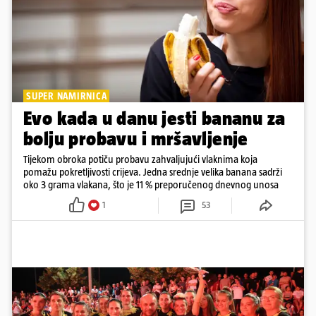
SUPER NAMIRNICA
Evo kada u danu jesti bananu za
bolju probavu i mršavljenje
Tijekom obroka potiču probavu zahvaljujući vlaknima koja
pomažu pokretljivosti crijeva. Jedna srednje velika banana sadrži
oko 3 grama vlakana, što je 11 % preporučenog dnevnog unosa
1
53