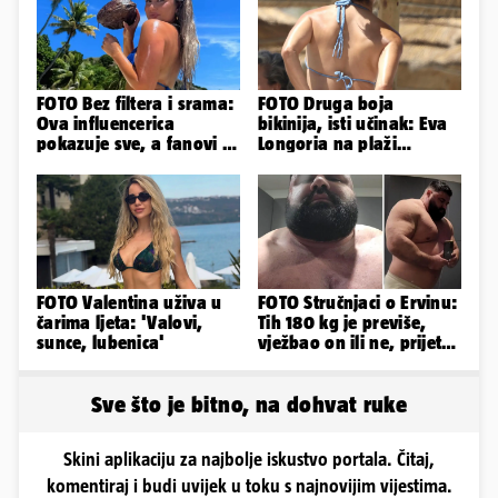
FOTO Bez filtera i srama:
FOTO Druga boja
Ova influencerica
bikinija, isti učinak: Eva
pokazuje sve, a fanovi je
Longoria na plaži
naprosto obožavaju!
pipkala svoje zanosne
obline
FOTO Valentina uživa u
FOTO Stručnjaci o Ervinu:
čarima ljeta: 'Valovi,
Tih 180 kg je previše,
sunce, lubenica'
vježbao on ili ne, prijete
mu mnoge komplikacije
Sve što je bitno, na dohvat ruke
Skini aplikaciju za najbolje iskustvo portala. Čitaj,
komentiraj i budi uvijek u toku s najnovijim vijestima.