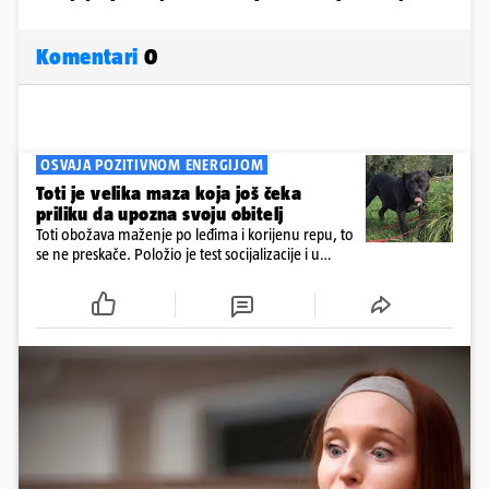
Komentari
0
OSVAJA POZITIVNOM ENERGIJOM
Toti je velika maza koja još čeka
priliku da upozna svoju obitelj
Toti obožava maženje po leđima i korijenu repu, to
se ne preskače. Položio je test socijalizacije i u
odnosu na druge pse je miran. Kastriran je i
cijepljen protiv virusnih zaraznih bolesti