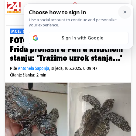
PRIJAVA
Viral
Komentari
0
MOLE GRAĐANE DA PRIJAVE PRONALAZAK
FOTO Kornjače Raula, Havajku i
Fridu pronašli u Puli u kritičnom
stanju: 'Tražimo uzrok stanja...'
Piše
Antonela Šaponja
,
srijeda, 16.7.2025. u 09:47
Čitanje članka: 2 min