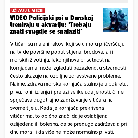
UŽIVAJU U VJEŽBI
VIDEO Policijski psi u Danskoj
treniraju u akvariju: 'Trebaju
znati svugdje se snalaziti'
Vitičari su maleni rakovi koji se u moru pričvršćuju
na tvrde površine poput stijena, brodova, ali i
morskih životinja. Iako njihova prisutnost na
kornjačama može izgledati bezazleno, u stvarnosti
često ukazuje na ozbiljne zdravstvene probleme.
Naime, zdrava morska kornjača stalno je u pokretu,
pliva, roni, izranja i prelazi velike udaljenosti, čime
sprječava dugotrajno zadržavanje vitičara na
svome tijelu. Kada je kornjača prekrivena
vitičarima, to obično znači da je oslabljena,
ozlijeđena ili bolesna, da se predugo zadržavala pri
dnu mora ili da više ne može normalno plivati.