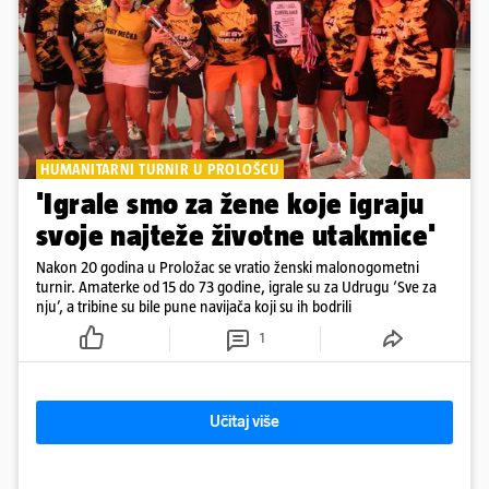
HUMANITARNI TURNIR U PROLOŠCU
'Igrale smo za žene koje igraju
svoje najteže životne utakmice'
Nakon 20 godina u Proložac se vratio ženski malonogometni
turnir. Amaterke od 15 do 73 godine, igrale su za Udrugu ‘Sve za
nju’, a tribine su bile pune navijača koji su ih bodrili
1
Učitaj više