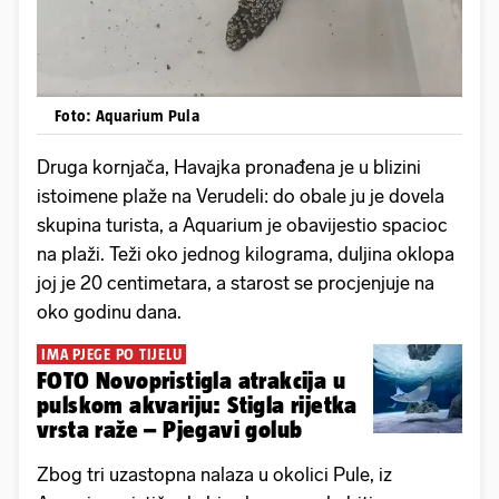
Foto: Aquarium Pula
Druga kornjača, Havajka pronađena je u blizini
istoimene plaže na Verudeli: do obale ju je dovela
skupina turista, a Aquarium je obavijestio spacioc
na plaži. Teži oko jednog kilograma, duljina oklopa
joj je 20 centimetara, a starost se procjenjuje na
oko godinu dana.
IMA PJEGE PO TIJELU
FOTO Novopristigla atrakcija u
pulskom akvariju: Stigla rijetka
vrsta raže – Pjegavi golub
Zbog tri uzastopna nalaza u okolici Pule, iz