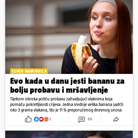
SUPER NAMIRNICA
Evo kada u danu jesti bananu za
bolju probavu i mršavljenje
Tijekom obroka potiču probavu zahvaljujući vlaknima koja
pomažu pokretljivosti crijeva. Jedna srednje velika banana sadrži
oko 3 grama vlakana, što je 11 % preporučenog dnevnog unosa
3
69