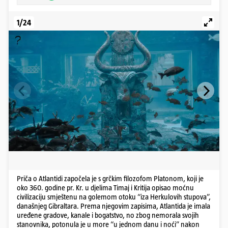
1/24
Priča o Atlantidi započela je s grčkim filozofom Platonom, koji je
oko 360. godine pr. Kr. u djelima Timaj i Kritija opisao moćnu
civilizaciju smještenu na golemom otoku “iza Herkulovih stupova”,
današnjeg Gibraltara. Prema njegovim zapisima, Atlantida je imala
uređene gradove, kanale i bogatstvo, no zbog nemorala svojih
stanovnika, potonula je u more “u jednom danu i noći” nakon