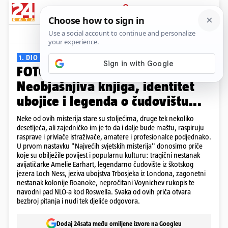
PRIJAVA
Galerija
Komentari
8
1. DIO
FOTO Najveći misteriji svijeta:
Neobjašnjiva knjiga, identitet
ubojice i legenda o čudovištu...
Neke od ovih misterija stare su stoljećima, druge tek nekoliko
desetljeća, ali zajedničko im je to da i dalje bude maštu, raspiruju
rasprave i privlače istraživače, amatere i profesionalce podjednako.
U prvom nastavku "Najvećih svjetskih misterija" donosimo priče
koje su obilježile povijest i popularnu kulturu: tragični nestanak
avijatičarke Amelie Earhart, legendarno čudovište iz škotskog
jezera Loch Ness, jeziva ubojstva Trbosjeka iz Londona, zagonetni
nestanak kolonije Roanoke, nepročitani Voynichev rukopis te
navodni pad NLO-a kod Roswella. Svaka od ovih priča otvara
bezbroj pitanja i nudi tek djeliće odgovora.
Dodaj 24sata među omiljene izvore na Googleu