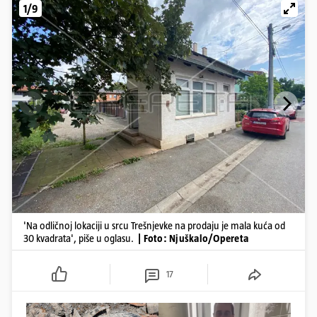
1/9
'Na odličnoj lokaciji u srcu Trešnjevke na prodaju je mala kuća od
30 kvadrata', piše u oglasu.
| Foto: Njuškalo/Opereta
17