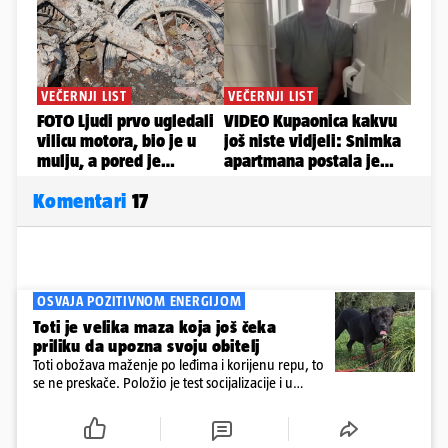
Komentari
17
OSVAJA POZITIVNOM ENERGIJOM
Toti je velika maza koja još čeka
priliku da upozna svoju obitelj
Toti obožava maženje po leđima i korijenu repu, to
se ne preskače. Položio je test socijalizacije i u
odnosu na druge pse je miran. Kastriran je i
cijepljen protiv virusnih zaraznih bolesti