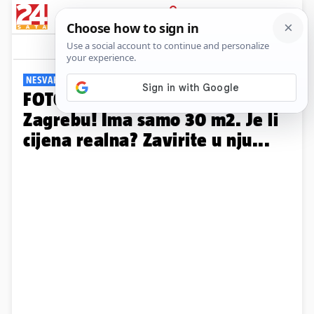
PRIJAVA
Galerija
Komentari
17
NESVAKIDAŠNJA PONUDA
FOTO Neobičnu kućicu prodaju u
Zagrebu! Ima samo 30 m2. Je li
cijena realna? Zavirite u nju...