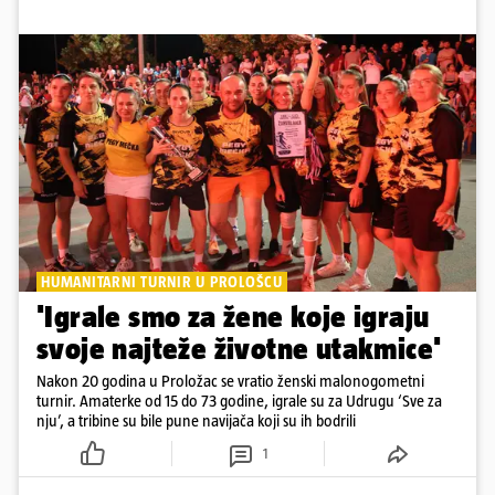
HUMANITARNI TURNIR U PROLOŠCU
'Igrale smo za žene koje igraju
svoje najteže životne utakmice'
Nakon 20 godina u Proložac se vratio ženski malonogometni
turnir. Amaterke od 15 do 73 godine, igrale su za Udrugu ‘Sve za
nju’, a tribine su bile pune navijača koji su ih bodrili
1