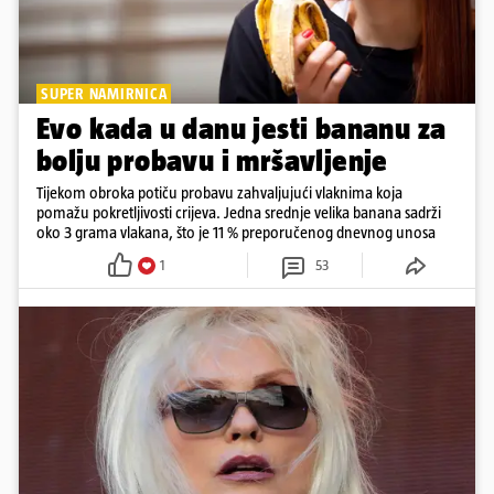
SUPER NAMIRNICA
Evo kada u danu jesti bananu za
bolju probavu i mršavljenje
Tijekom obroka potiču probavu zahvaljujući vlaknima koja
pomažu pokretljivosti crijeva. Jedna srednje velika banana sadrži
oko 3 grama vlakana, što je 11 % preporučenog dnevnog unosa
1
53