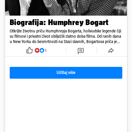
Biografija: Humphrey Bogart
Otkrijte životnu priču Humphreyja Bogarta, holivudske legende čiji
su filmovi i privatni život obilježili zlatno doba filma. Od ranih dana
u New Yorku do besmrtnosti na Stazi slavnih, Bogartova priča je
saga o borbi, ljubavi, buntovništvu i umjetnosti.
5
Učitaj više