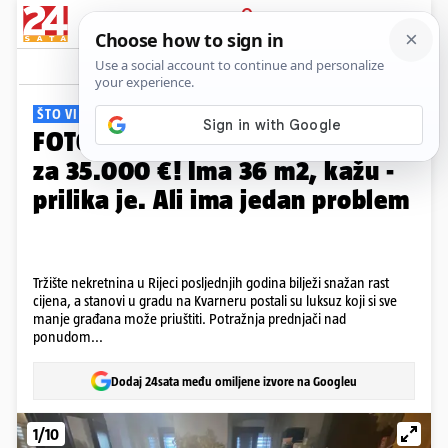
PRIJAVA
Galerija
Komentari
36
ŠTO VI MISLITE?
FOTO Ovaj stan u Rijeci prodaju
za 35.000 €! Ima 36 m2, kažu -
prilika je. Ali ima jedan problem
Tržište nekretnina u Rijeci posljednjih godina bilježi snažan rast
cijena, a stanovi u gradu na Kvarneru postali su luksuz koji si sve
manje građana može priuštiti. Potražnja prednjači nad
ponudom...
Dodaj 24sata među omiljene izvore na Googleu
1/10