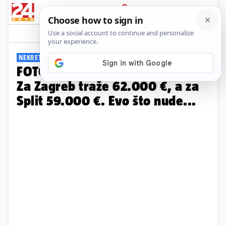
PRIJAVA
Galerija
Komentari
8
NEKRETNINE U HRVATSKOJ
FOTO Ovo su najjeftiniji stanovi!
Za Zagreb traže 62.000 €, a za
Split 59.000 €. Evo što nude...