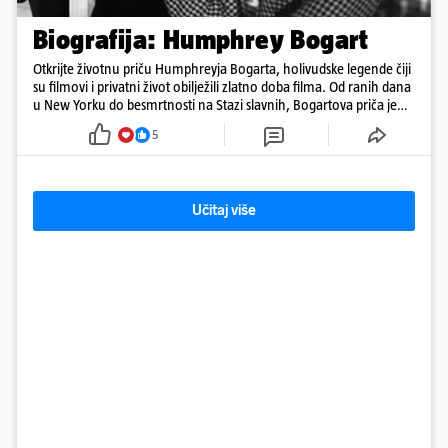
Biografija: Humphrey Bogart
Otkrijte životnu priču Humphreyja Bogarta, holivudske legende čiji
su filmovi i privatni život obilježili zlatno doba filma. Od ranih dana
u New Yorku do besmrtnosti na Stazi slavnih, Bogartova priča je
saga o borbi, ljubavi, buntovništvu i umjetnosti.
5
Učitaj više