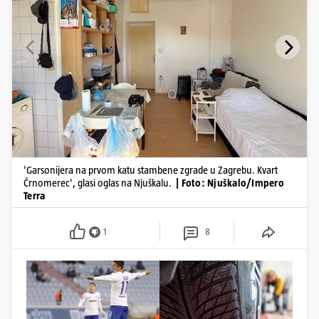
'Garsonijera na prvom katu stambene zgrade u Zagrebu. Kvart
Črnomerec', glasi oglas na Njuškalu.
| Foto: Njuškalo/Impero
Terra
1
8