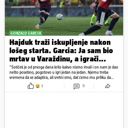
GONZALO GARCIA
Hajduk traži iskupljenje nakon
lošeg starta. Garcia: Ja sam bio
mrtav u Varaždinu, a igrači...
"Šotiček je od prvoga dana krilo kakvo nismo imali i on nam je dao
nešto posebno, pogotovo u igri jedan na jedan. Njemu treba
vremena da se adaptira, ali sretni smo, dat ćemo mu priliku da
pokaže da može biti bolji"
3
11