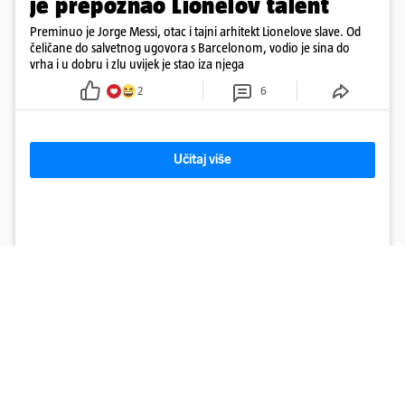
je prepoznao Lionelov talent
Preminuo je Jorge Messi, otac i tajni arhitekt Lionelove slave. Od
čeličane do salvetnog ugovora s Barcelonom, vodio je sina do
vrha i u dobru i zlu uvijek je stao iza njega
2
6
Učitaj više