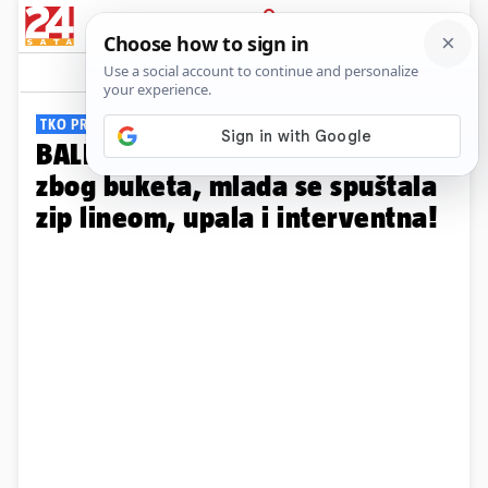
PRIJAVA
Galerija
Komentari
23
TKO PREŽIVI, PRIČAT ĆE...
BALKANSKE SVADBE Mlatile se
zbog buketa, mlada se spuštala
zip lineom, upala i interventna!