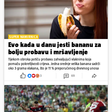
SUPER NAMIRNICA
Evo kada u danu jesti bananu za
bolju probavu i mršavljenje
Tijekom obroka potiču probavu zahvaljujući vlaknima koja
pomažu pokretljivosti crijeva. Jedna srednje velika banana sadrži
oko 3 grama vlakana, što je 11 % preporučenog dnevnog unosa
3
69