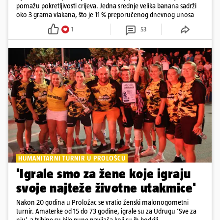
pomažu pokretljivosti crijeva. Jedna srednje velika banana sadrži
oko 3 grama vlakana, što je 11 % preporučenog dnevnog unosa
1
53
HUMANITARNI TURNIR U PROLOŠCU
'Igrale smo za žene koje igraju
svoje najteže životne utakmice'
Nakon 20 godina u Proložac se vratio ženski malonogometni
turnir. Amaterke od 15 do 73 godine, igrale su za Udrugu ‘Sve za
nju’, a tribine su bile pune navijača koji su ih bodrili