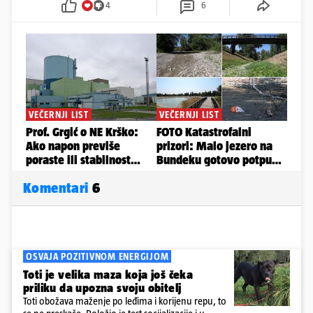
4
6
Komentari
6
OSVAJA POZITIVNOM ENERGIJOM
Toti je velika maza koja još čeka
priliku da upozna svoju obitelj
Toti obožava maženje po leđima i korijenu repu, to