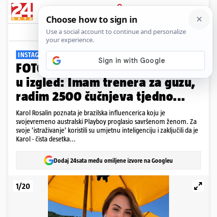
PRIJAVA
Galerija
Komentari
6
INSTAGRAM SENZACIJA
FOTO 'Savršena' Brazilka ulaže
u izgled: Imam trenera za guzu,
radim 2500 čučnjeva tjedno...
Karol Rosalin poznata je brazilska influencerica koju je
svojevremeno australski Playboy proglasio savršenom ženom. Za
svoje 'istraživanje' koristili su umjetnu inteligenciju i zaključili da je
Karol - čista desetka...
Dodaj 24sata među omiljene izvore na Googleu
1/20