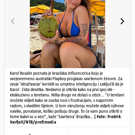
Karol Rosalin poznata je brazilska influencerica koju je
svojevremeno australski Playboy proglasio savršenom ženom. Za
svoje 'istraživanje' koristili su umjetnu inteligenciju i zaključili da je
Karol - čista desetka. Nedavno je otkrila kako na prvi spoj ide -
ekskluzivno u teretanu. Ništa drugo ne dolazi u obzir... "U teretani
možete vidjeti kako se osoba nosi s frustracijam, s napornim
radom, s vlastitim tijelom. U tom okruženju možete vidjeti njihove
navike, ponašanje, koliko poštuju druge. To će vam puno otkriti o
tome kakvi su u vezi", kaže 'Savršena' Brazilka...
| Foto: Fredrik
Varfjell/NTB/profimedia