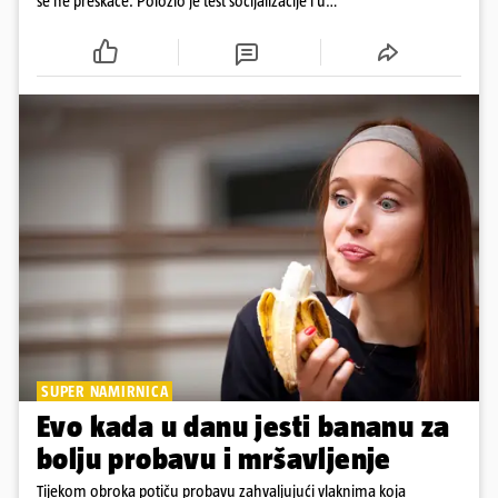
se ne preskače. Položio je test socijalizacije i u
odnosu na druge pse je miran. Kastriran je i
cijepljen protiv virusnih zaraznih bolesti
SUPER NAMIRNICA
Evo kada u danu jesti bananu za
bolju probavu i mršavljenje
Tijekom obroka potiču probavu zahvaljujući vlaknima koja