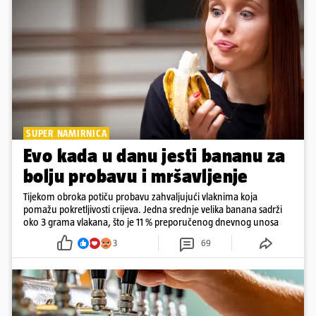
SUPER NAMIRNICA
Evo kada u danu jesti bananu za
bolju probavu i mršavljenje
Tijekom obroka potiču probavu zahvaljujući vlaknima koja
pomažu pokretljivosti crijeva. Jedna srednje velika banana sadrži
oko 3 grama vlakana, što je 11 % preporučenog dnevnog unosa
3
69