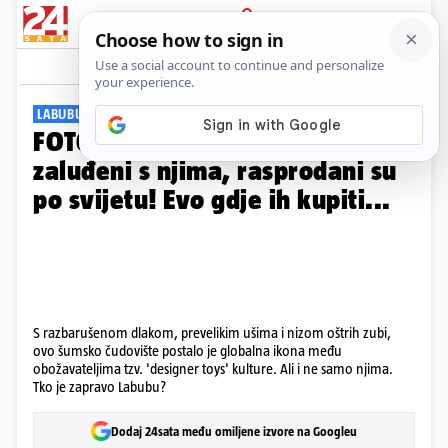
PRIJAVA
Galerija
Komentari
20
LABUBUMANIJA
FOTO Tko je Labubu? I Hrvati su
zaluđeni s njima, rasprodani su
po svijetu! Evo gdje ih kupiti...
S razbarušenom dlakom, prevelikim ušima i nizom oštrih zubi,
ovo šumsko čudovište postalo je globalna ikona među
obožavateljima tzv. 'designer toys' kulture. Ali i ne samo njima.
Tko je zapravo Labubu?
Dodaj 24sata među omiljene izvore na Googleu