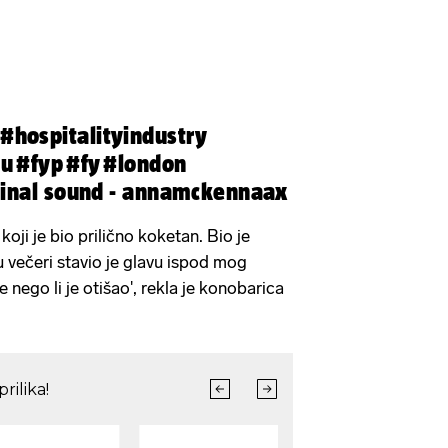
#hospitalityindustry
ou
#fyp
#fy
#london
inal sound - annamckennaax
oji je bio prilično koketan. Bio je
ju večeri stavio je glavu ispod mog
 nego li je otišao', rekla je konobarica