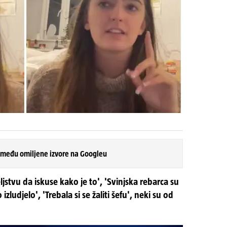
 među omiljene izvore na Googleu
eljstvu da iskuse kako je to', 'Svinjska rebarca su
izludjelo', 'Trebala si se žaliti šefu', neki su od