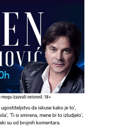
u mogu izazvati ovisnost. 18+
u ugostiteljstvu da iskuse kako je to',
a', 'Ti si smirena, mene bi to izludjelo',
, neki su od brojnih komentara.