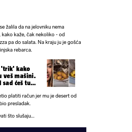
 se žalila da na jelovniku nema
e, kako kaže, čak nekoliko - od
za pa do salata. Na kraju ju je gošća
vinjska rebarca.
'trik' kako
 veš mašini.
I sad ćeš tu
 htio platiti račun jer mu je desert od
 bio presladak.
ti što slušaju...