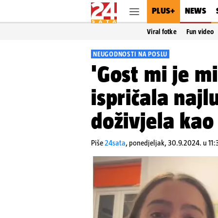
PLUS+
NEWS
Viral fotke
Fun video
NEUGODNOSTI NA POSLU
'Gost mi je m
ispričala najl
doživjela kao
Piše
24sata
,
ponedjeljak, 30.9.2024. u 11: