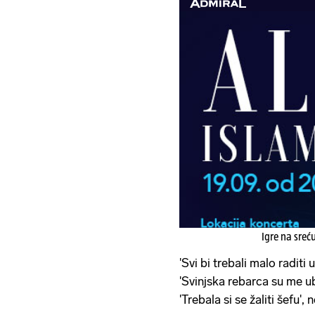
Igre na sreć
'Svi bi trebali malo raditi 
'Svinjska rebarca su me ubil
'Trebala si se žaliti šefu'