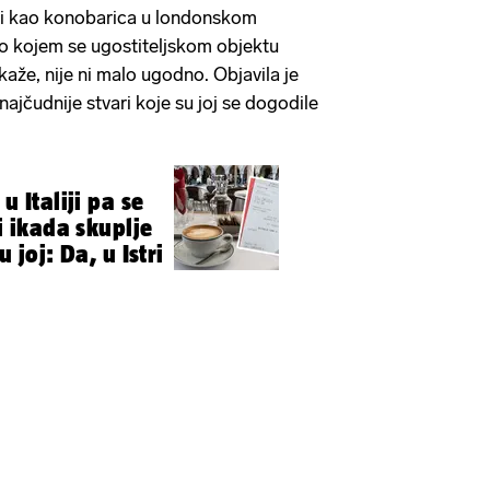
di kao konobarica u londonskom
i o kojem se ugostiteljskom objektu
 kaže, nije ni malo ugodno. Objavila je
najčudnije stvari koje su joj se dogodile
u Italiji pa se
li ikada skuplje
u joj: Da, u Istri