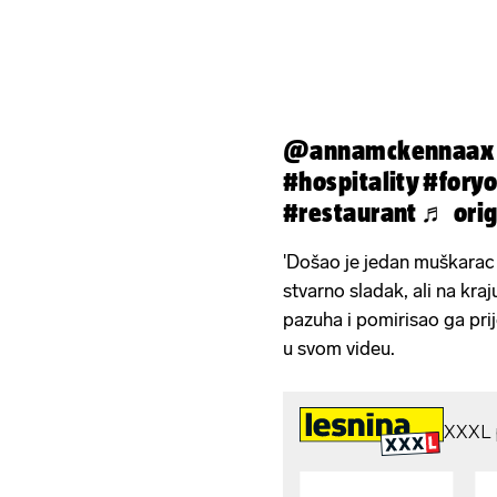
@annamckennaax
#hospitality
#fory
#restaurant
♬ orig
'Došao je jedan muškarac k
stvarno sladak, ali na kra
pazuha i pomirisao ga prije
u svom videu.