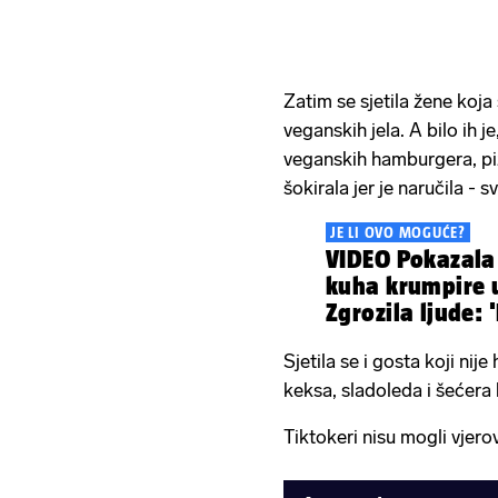
Zatim se sjetila žene koja
veganskih jela. A bilo ih j
veganskih hamburgera, piz
šokirala jer je naručila - s
JE LI OVO MOGUĆE?
VIDEO Pokazala 
kuha krumpire u
Zgrozila ljude: '
prati gaće?'
Sjetila se i gosta koji nije
keksa, sladoleda i šećera
Tiktokeri nisu mogli vjerova