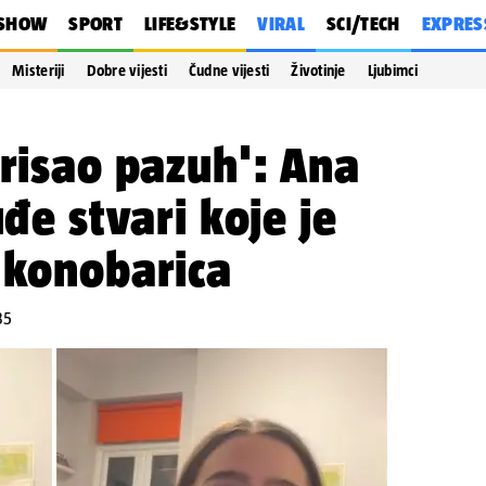
SHOW
SPORT
LIFE&STYLE
VIRAL
SCI/TECH
EXPRES
Misteriji
Dobre vijesti
Čudne vijesti
Životinje
Ljubimci
irisao pazuh': Ana
uđe stvari koje je
 konobarica
35