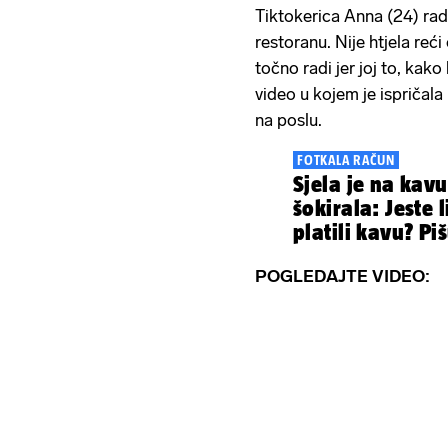
Tiktokerica Anna (24) ra
restoranu. Nije htjela reć
točno radi jer joj to, kako
video u kojem je ispričala 
na poslu.
FOTKALA RAČUN
Sjela je na kavu 
šokirala: Jeste 
platili kavu? Piš
POGLEDAJTE VIDEO: