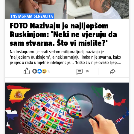
INSTAGRAM SENZACIJA
FOTO Nazivaju je najljepšom
Ruskinjom: 'Neki ne vjeruju da
sam stvarna. Što vi mislite?'
Na Instagramu je prati sedam milijuna ljudi, nazivaju je
'najljepšom Ruskinjom', a neki sumnjaju i kako nije stvarna, kako
je riječ o radu umjetne inteligencije... 'Nitko živ nije ovako lijep,
sigurno je AI', stoji u jednom komentaru pod njezinim
15
14
objavama...