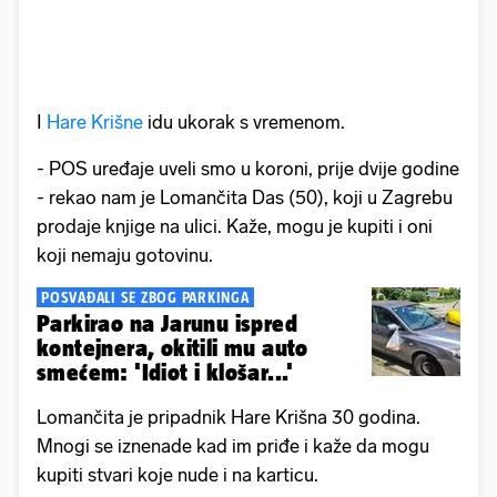
I
Hare Krišne
idu ukorak s vremenom.
- POS uređaje uveli smo u koroni, prije dvije godine
- rekao nam je Lomančita Das (50), koji u Zagrebu
prodaje knjige na ulici. Kaže, mogu je kupiti i oni
koji nemaju gotovinu.
POSVAĐALI SE ZBOG PARKINGA
Parkirao na Jarunu ispred
kontejnera, okitili mu auto
smećem: 'Idiot i klošar...'
Lomančita je pripadnik Hare Krišna 30 godina.
Mnogi se iznenade kad im priđe i kaže da mogu
kupiti stvari koje nude i na karticu.