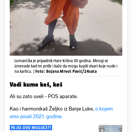
Lomančita je pripadnik Hare Krišna 30 godina. Mnogi se
iznenade kad im priđe i kaže da mogu kupiti stvari koje nude i
na karticu. |
Foto: Bojana Mrvoš Pavić/24sata
Vadi kume keš, keš
Ali su zato uveli - POS aparate.
Kao i harmonikaš Željko iz Banje Luke,
o kojem
smo pisali 2021. godine.
PA JEL OVO MOGUĆE?!