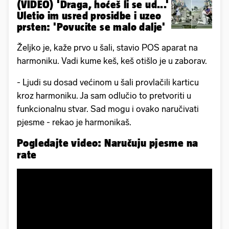
(VIDEO) 'Draga, hoćeš li se ud...'
Uletio im usred prosidbe i uzeo
prsten: 'Povucite se malo dalje'
Željko je, kaže prvo u šali, stavio POS aparat na
harmoniku. Vadi kume keš, keš otišlo je u zaborav.
- Ljudi su dosad većinom u šali provlačili karticu
kroz harmoniku. Ja sam odlučio to pretvoriti u
funkcionalnu stvar. Sad mogu i ovako naručivati
pjesme - rekao je harmonikaš.
Pogledajte video: Naručuju pjesme na
rate