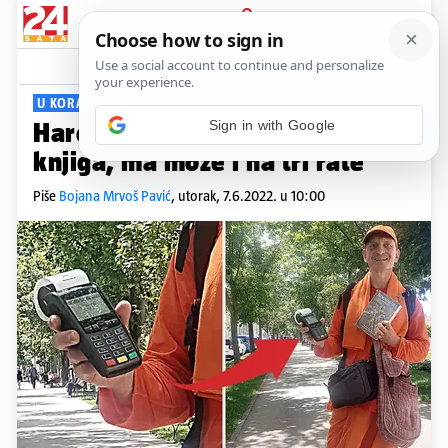
PRIJAVA
Viral
Komentari
7
U KORAK S VREMENOM
Sign in with Google
Hare Kreditišna u Zagrebu: Evo
knjiga, ma može i na tri rate
Piše
Bojana Mrvoš Pavić
,
utorak, 7.6.2022. u 10:00