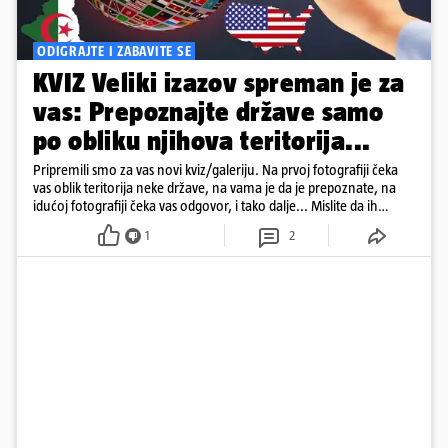
ODIGRAJTE I ZABAVITE SE
KVIZ Veliki izazov spreman je za
vas: Prepoznajte države samo
po obliku njihova teritorija...
Pripremili smo za vas novi kviz/galeriju. Na prvoj fotografiji čeka
vas oblik teritorija neke države, na vama je da je prepoznate, na
idućoj fotografiji čeka vas odgovor, i tako dalje... Mislite da ih
možete sve ispravno prepoznati? Neće vam biti lako... Odigrajte
1
2
kviz, malo se zabavite i barem na nekoliko trenutaka 'pobjegnite'
od toplinskog vala...