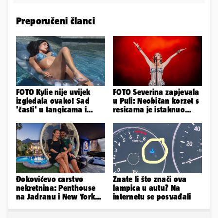
Preporučeni članci
FOTO Kylie nije uvijek
FOTO Severina zapjevala
izgledala ovako! Sad
u Puli: Neobičan korzet s
'časti' u tangicama i
resicama je istaknuo
bikiniju, ali išla je 'pod
njezine vitke noge...
nož'...
Đokovićevo carstvo
Znate li što znači ova
nekretnina: Penthouse
lampica u autu? Na
na Jadranu i New Yorku,
internetu se posvađali
španjolska vila, hoteli...