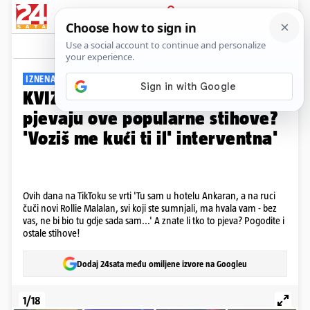
PRIJAVA
Galerija
Komentari
11
IZNENADIT ĆETE SE!
KVIZ Znate li koji naši izvođači
pjevaju ove popularne stihove?
'Voziš me kući ti il' interventna'
Ovih dana na TikToku se vrti 'Tu sam u hotelu Ankaran, a na ruci
čuči novi Rollie Malalan, svi koji ste sumnjali, ma hvala vam - bez
vas, ne bi bio tu gdje sada sam...' A znate li tko to pjeva? Pogodite i
ostale stihove!
Dodaj 24sata među omiljene izvore na Googleu
1/18