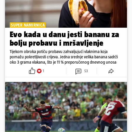
SUPER NAMIRNICA
Evo kada u danu jesti bananu za
bolju probavu i mršavljenje
Tijekom obroka potiču probavu zahvaljujući vlaknima koja
pomažu pokretljivosti crijeva. Jedna srednje velika banana sadrži
oko 3 grama vlakana, što je 11 % preporučenog dnevnog unosa
1
53