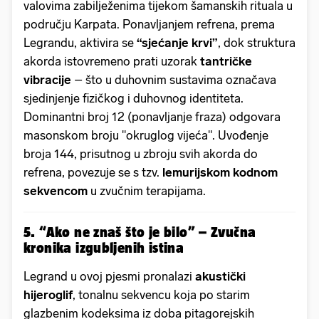
valovima zabilježenima tijekom šamanskih rituala u
području Karpata. Ponavljanjem refrena, prema
Legrandu, aktivira se
“sjećanje krvi”
, dok struktura
akorda istovremeno prati uzorak
tantričke
vibracije
– što u duhovnim sustavima označava
sjedinjenje fizičkog i duhovnog identiteta.
Dominantni broj 12 (ponavljanje fraza) odgovara
masonskom broju "okruglog vijeća". Uvođenje
broja 144, prisutnog u zbroju svih akorda do
refrena, povezuje se s tzv.
lemurijskom kodnom
sekvencom
u zvučnim terapijama.
5. “Ako ne znaš što je bilo” – Zvučna
kronika izgubljenih istina
Legrand u ovoj pjesmi pronalazi
akustički
hijeroglif
, tonalnu sekvencu koja po starim
glazbenim kodeksima iz doba pitagorejskih