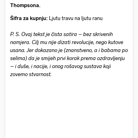
Thompsona.
Šifra za kupnju:
Ljutu travu na ljutu ranu
P. S. Ovaj tekst je čista satira – bez skrivenih
namjera. Cilj mu nije dizati revolucije, nego kutove
usana. Jer dokazano je (znanstveno, a i babama po
selima) da je smijeh prvi korak prema ozdravljenju
– i duše, i nacije, i onog rošavog sustava koji
zovemo stvarnost.