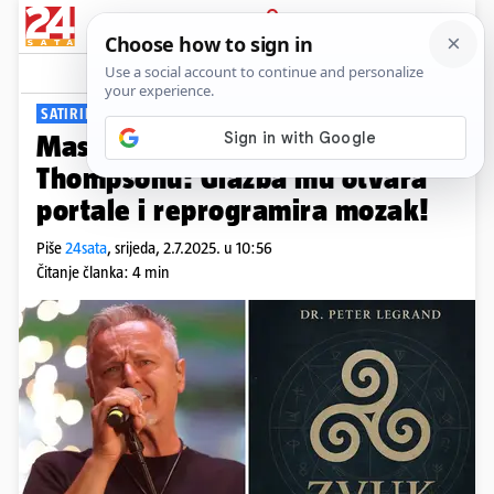
PRIJAVA
Viral
Komentari
45
SATIRIKON
Masoni žele zabraniti knjigu o
Thompsonu: Glazba mu otvara
portale i reprogramira mozak!
Piše
24sata
,
srijeda, 2.7.2025. u 10:56
Čitanje članka: 4 min