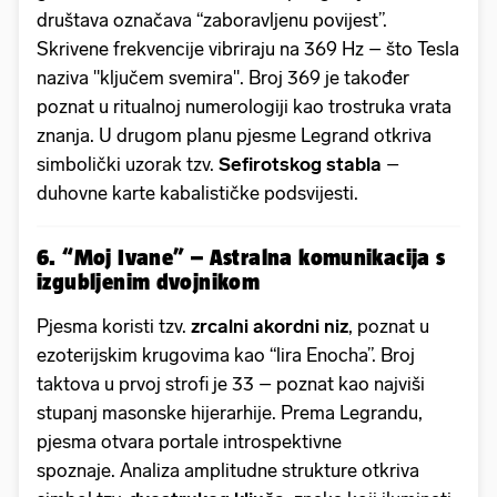
društava označava “zaboravljenu povijest”.
Skrivene frekvencije vibriraju na 369 Hz – što Tesla
naziva "ključem svemira". Broj 369 je također
poznat u ritualnoj numerologiji kao trostruka vrata
znanja. U drugom planu pjesme Legrand otkriva
simbolički uzorak tzv.
Sefirotskog stabla
–
duhovne karte kabalističke podsvijesti.
6. “Moj Ivane” – Astralna komunikacija s
izgubljenim dvojnikom
Pjesma koristi tzv.
zrcalni akordni niz
, poznat u
ezoterijskim krugovima kao “lira Enocha”. Broj
taktova u prvoj strofi je 33 – poznat kao najviši
stupanj masonske hijerarhije. Prema Legrandu,
pjesma otvara portale introspektivne
spoznaje. Analiza amplitudne strukture otkriva