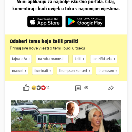
Skini aplikaciju za najbolje iskustvo portala. Čitaj,
komentiraj i budi uvijek u toku s najnovijim vijestima.
Odaberi temu koju želiš pratiti
Primaj sve nove vijesti o temi i budi u tijeku
tajna loža
na rubu znanosti
kelti
tantrički seks
masoni
iluminati
thompson koncert
thompson
14
45