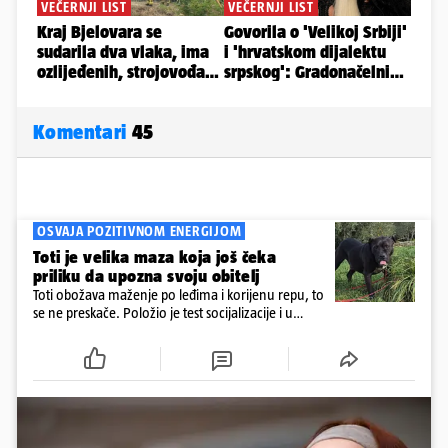
Komentari
45
OSVAJA POZITIVNOM ENERGIJOM
Toti je velika maza koja još čeka
priliku da upozna svoju obitelj
Toti obožava maženje po leđima i korijenu repu, to
se ne preskače. Položio je test socijalizacije i u
odnosu na druge pse je miran. Kastriran je i
cijepljen protiv virusnih zaraznih bolesti