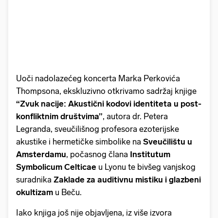
Uoči nadolazećeg koncerta Marka Perkovića
Thompsona, ekskluzivno otkrivamo sadržaj knjige
“Zvuk nacije: Akustični kodovi identiteta u post-
konfliktnim društvima”
, autora dr. Petera
Legranda, sveučilišnog profesora ezoterijske
akustike i hermetičke simbolike na
Sveučilištu u
Amsterdamu
, počasnog člana
Institutum
Symbolicum Celticae
u Lyonu te bivšeg vanjskog
suradnika
Zaklade za auditivnu mistiku i glazbeni
okultizam
u Beču.
Iako knjiga još nije objavljena, iz više izvora