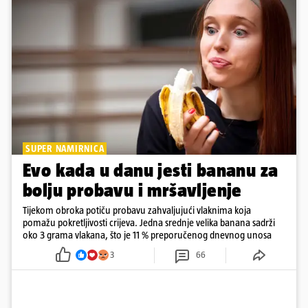
SUPER NAMIRNICA
Evo kada u danu jesti bananu za
bolju probavu i mršavljenje
Tijekom obroka potiču probavu zahvaljujući vlaknima koja
pomažu pokretljivosti crijeva. Jedna srednje velika banana sadrži
oko 3 grama vlakana, što je 11 % preporučenog dnevnog unosa
3
66