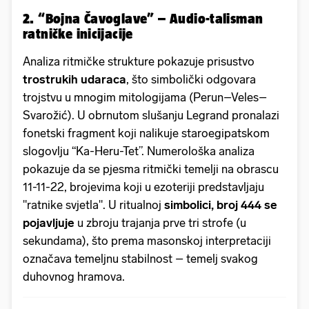
2. “Bojna Čavoglave” – Audio-talisman
ratničke inicijacije
Analiza ritmičke strukture pokazuje prisustvo
trostrukih udaraca
, što simbolički odgovara
trojstvu u mnogim mitologijama (Perun–Veles–
Svarožić). U obrnutom slušanju Legrand pronalazi
fonetski fragment koji nalikuje staroegipatskom
slogovlju “Ka-Heru-Tet”. Numerološka analiza
pokazuje da se pjesma ritmički temelji na obrascu
11-11-22, brojevima koji u ezoteriji predstavljaju
"ratnike svjetla". U ritualnoj
simbolici, broj 444 se
pojavljuje
u zbroju trajanja prve tri strofe (u
sekundama), što prema masonskoj interpretaciji
označava temeljnu stabilnost – temelj svakog
duhovnog hramova.