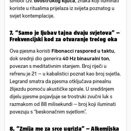
simbol tzv.
dvostrukog ključa
, znaka koji iluminati
koriste u ritualima prijelaza iz svijeta poznatog u
svijet kontemplacije.
7. “Samo je ljubav tajna dvaju svjetova” –
Frekvencijski kod za otvaranje trećeg oka
Ova pjesma koristi
Fibonacci raspored u taktu
,
dok srednji dio generira
40 Hz binauralni ton
,
povezan s meditativnim stanjem. Broj riječi u
refrenu je 21 – u kabalistici poznat kao broj svjetla.
Legrand smatra da pjesma otključava pinealnu
žlijezdu pomoću akustičke spirale. U središnjem
dijelu pjesme pojavljuje se trostruki zvučni luk s
razmakom od 88 milisekundi – broj koji iluminati
povezuju s “beskonačnim svjetlom”.
8. “Zmija me za srce ugrizla” – Alkemijska