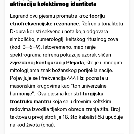
aktivaciju kolektivnog identiteta
Legrand ovu pjesmu promatra kroz
teoriju
etnofrekvencijske rezonance
. Refren u tonalitetu
D-dura koristi sekvencu nota koja odgovara
simboličkoj numerologiji keltskog ritualnog zova
(kod: 3–6–9). Istovremeno, mapiranje
spektrograma refrena pokazuje uzorak sličan
zvjezdanoj konfiguraciji Plejada
, što je u mnogim
mitologijama znak božanskog porijekla nacije.
Pojavljuje se i frekvencija
444 Hz
, poznata u
masonskim krugovima kao "ton univerzalne
harmonije". Ova pjesma koristi
liturgijsku
trostruku mantru
koja se u drevnim keltskim
redovima izvodila tijekom obreda zrenja žita. Broj
taktova u prvoj strofi je 18, što kabalistički upućuje
na kod života (chai).