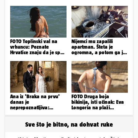
FOTO Toplinski val na
Nijemci mu zapalili
vrhuncu: Poznate
apartman. Šteta je
Hrvatice znaju da je spas
ogromna, a potom ga je
u minijaturnom bikiniju
šokirao i e-mail od
Bookinga
Ana iz 'Braka na prvu'
FOTO Druga boja
danas je
bikinija, isti učinak: Eva
neprepoznatljiva:
Longoria na plaži
Odselila je iz Hrvatske, a
pipkala svoje zanosne
ovako sad izgleda
obline
Sve što je bitno, na dohvat ruke