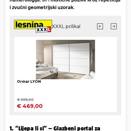
i zvučni geometrijski uzorak
.
1. “Lijepa li si” – Glazbeni portal za