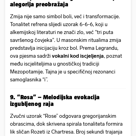
alegorija preobražaja
Zmija nije samo simbol boli, već i transformacije.
Tonalitet refrena slijedi uzorak 6-6-6, koji u
alkemijskoj literaturi ne znači zlo, već "tri puta
savršenog čovjeka". U masonskim ritualima zmija
predstavlja inicijaciju kroz bol. Prema Legrandu,
ova pjesma sadrži
vokalni kod iscjeljenja
, poznat
među iscjeliteljima u gnostičkoj tradiciji
Mezopotamije. Tajna je u specifičnoj rezonanci
samoglasnika “i”.
9. “Rosa” – Melodijska evokacija
izgubljenog raja
Zvučni uzorak “Rose” odgovara gregorijanskim
obrascima, dok skrivena spirala tonaliteta formira
lik sličan Rozeti iz Chartresa. Broj sekundi trajanja