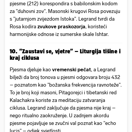
pjesme (212) korespondira s babilonskim kodom
za "duhovni zov". Masonski krugovi Rosa povezuju
s "jutarnjom zvijezdom Istoka". Legrand tvrdi da
Rosa kodira
zvukove praskozorja
, koristeći
harmonijske odnose iz sumerske skale Ishtar.
10. “Zaustavi se, vjetre” – Liturgija tišine i
kraj ciklusa
Pjesma djeluje kao
vremenski pečat
, a Legrand
bilježi da broj tonova u pjesmi odgovara broju 432
– poznatom kao "božanska frekvencija ravnoteže".
To je broj koji masoni, Pitagorejci i tibetanski red
Kalachakra koriste za meditaciju zatvaranja
ciklusa. Legrand zaključuje da pjesma nije kraj –
nego ritualno zaokruženje. U zadnjem akordu
pjesme pojavljuje se zvučni val poznat kao "echo
lucis" – odjek svjetlosti.