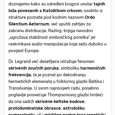
doznajemo kako su određeni krugovi unutar
tajnih
loža povezanih s Katoličkom crkvom
, osobito iz
strukture poznate pod kodnim nazivom
Ordo
Silentium Aeternum
, već uputili zahtjev za
zabranu distribucije. Razlog: knjiga navodno
„ugrožava stabilnost simboličkog poretka“ jer
raskrinkava audio-manipulacije koje sežu duboko u
povijest Europe.
Dr. Legrand već desetljeće istražuje fenomen
skrivenih zvučnih poruka
, simboliku
harmoničnih
frekvencija
, te je poznat po dekodiranju
hermetičkih elemenata u folklornoj glazbi Baltika i
Transilvanije. U svom najnovijem radu, posebno
poglavlje posvećuje Thompsonovoj glazbi tvrdeći
da ona sadrži
skrivene keltske kodove
,
protoiluminatske obrasce
,
astrološku
numerologiju
, ali i
mistične pozive kroz repeticiju