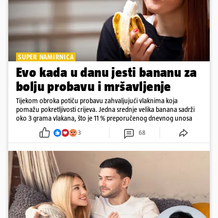
SUPER NAMIRNICA
Evo kada u danu jesti bananu za
bolju probavu i mršavljenje
Tijekom obroka potiču probavu zahvaljujući vlaknima koja
pomažu pokretljivosti crijeva. Jedna srednje velika banana sadrži
oko 3 grama vlakana, što je 11 % preporučenog dnevnog unosa
3
68