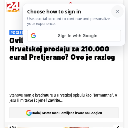
PRIJAVA
Galerija
Komentari
15
POGLEDAJTE FOTKE
Ovih 20 kvadrata u potkrovlju u
Hrvatskoj prodaju za 210.000
eura! Pretjerano? Ovo je razlog
Stanove manje kvadrature u Hrvatskoj opisuju kao 'šarmantne'. A
jesu li im takve i cijene? Zavirite...
Dodaj 24sata među omiljene izvore na Googleu