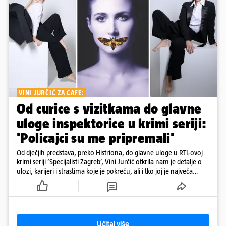
VINI JURČIĆ ZA CAFE:
Od curice s vizitkama do glavne
uloge inspektorice u krimi seriji:
'Policajci su me pripremali'
Od dječjih predstava, preko Histriona, do glavne uloge u RTL-ovoj
krimi seriji ‘Specijalisti Zagreb’, Vini Jurčić otkrila nam je detalje o
ulozi, karijeri i strastima koje je pokreću, ali i tko joj je najveća
podrška iza kamera
Učitaj više