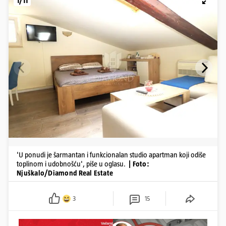
1/11
'U ponudi je šarmantan i funkcionalan studio apartman koji odiše
toplinom i udobnošću', piše u oglasu.
| Foto:
Njuškalo/Diamond Real Estate
3
15