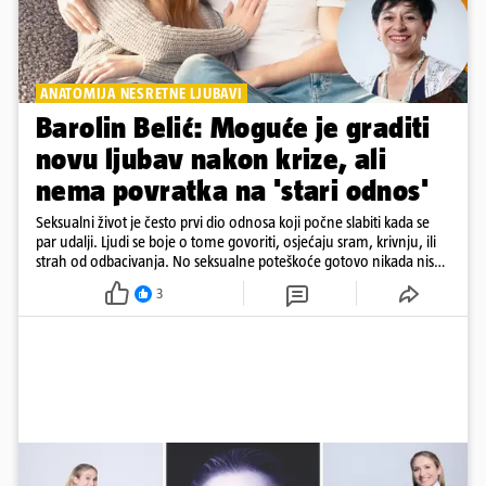
ANATOMIJA NESRETNE LJUBAVI
Barolin Belić: Moguće je graditi
novu ljubav nakon krize, ali
nema povratka na 'stari odnos'
Seksualni život je često prvi dio odnosa koji počne slabiti kada se
par udalji. Ljudi se boje o tome govoriti, osjećaju sram, krivnju, ili
strah od odbacivanja. No seksualne poteškoće gotovo nikada nisu
samo 'problem u krevetu'
3