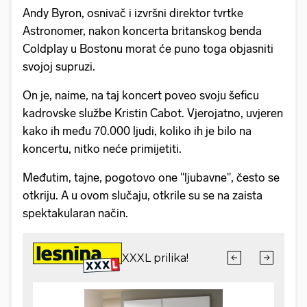
Andy Byron, osnivač i izvršni direktor tvrtke
Astronomer, nakon koncerta britanskog benda
Coldplay u Bostonu morat će puno toga objasniti
svojoj supruzi.
On je, naime, na taj koncert poveo svoju šeficu
kadrovske službe Kristin Cabot. Vjerojatno, uvjeren
kako ih među 70.000 ljudi, koliko ih je bilo na
koncertu, nitko neće primijetiti.
Međutim, tajne, pogotovo one "ljubavne", često se
otkriju. A u ovom slučaju, otkrile su se na zaista
spektakularan način.