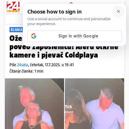
PRIJAVA
Viral
Komentari
10
BLAMAŽA U BOSTONU
Oženjeni direktor na koncert je
poveo zaposlenicu! Aferu otkrile
kamere i pjevač Coldplaya
Piše
24sata
,
četvrtak, 17.7.2025. u 19:41
Čitanje članka: 1 min