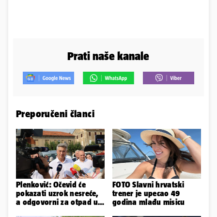
Prati naše kanale
Preporučeni članci
Plenković: Očevid će
FOTO Slavni hrvatski
pokazati uzrok nesreće,
trener je upecao 49
a odgovorni za otpad u
godina mlađu misicu
Gospiću će odgovarati