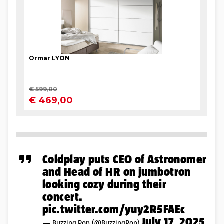
Coldplay puts CEO of Astronomer
and Head of HR on jumbotron
looking cozy during their
concert.
pic.twitter.com/yuy2R5FAEc
July 17, 2025
— Buzzing Pop (@BuzzingPop)