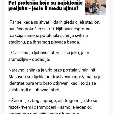
Pet profesija koje su najsklonije
preljubu - jeste li među njima?
Par se, kada su shvatili da ih gleda cijeli stadion,
panično pokušao sakriti. Njihova nespretna
reakcija samo je potaknula sumnje svih na
stadionu, pa ih samog pjevača benda.
- Ovi ili imaju ljubavnu aferu ili su jako, jako
sramežljivi - dodao je.
Naravno, snimka je vrlo brzo postala viralni hit.
Masovno se dijelila po društvenim mrežama pa je i
identitet para vrlo brzo otkriven, kao i to da se
zaista radi o ljubavnoj aferi.
- Žao mi je zbog supruge, ali drago mi je što su
razotkriveni i osramoćeni - samo je jedan od
komentara pod snimkama s koncerta.