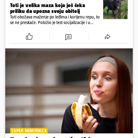
Toti je velika maza koja još čeka
priliku da upozna svoju obitelj
Toti obožava maženje po leđima i korijenu repu, to
se ne preskače. Položio je test socijalizacije i u
odnosu na druge pse je miran. Kastriran je i
cijepljen protiv virusnih zaraznih bolesti
SUPER NAMIRNICA