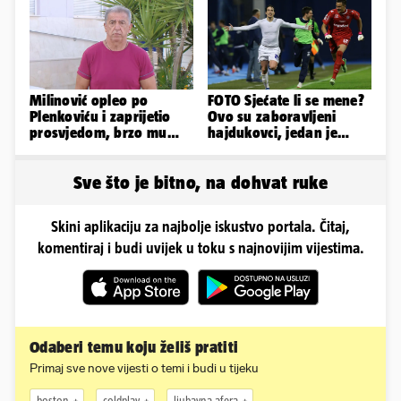
Milinović opleo po
FOTO Sjećate li se mene?
Plenkoviću i zaprijetio
Ovo su zaboravljeni
prosvjedom, brzo mu
hajdukovci, jedan je
stigao odgovor građana
napuhao 3,3 promila...
Gospića
Sve što je bitno, na dohvat ruke
Skini aplikaciju za najbolje iskustvo portala. Čitaj,
komentiraj i budi uvijek u toku s najnovijim vijestima.
Odaberi temu koju želiš pratiti
Primaj sve nove vijesti o temi i budi u tijeku
boston
coldplay
ljubavna afera