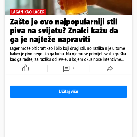
LAGAN KAO LAGER
Zašto je ovo najpopularniji stil
piva na svijetu? Znalci kažu da
ga je najteže napraviti
Lager može biti craft kao i bilo koji drugi stil, no razlika nije u tome
kakvo je pivo nego tko ga kuha. Na njemu se primijeti svaka greška
kad ga radite, za razliku od IPA-e, u kojem okus nose intenzivne
arome
7
Učitaj više