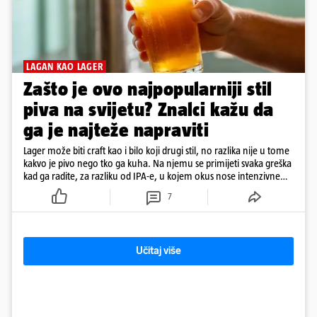
LAGAN KAO LAGER
Zašto je ovo najpopularniji stil
piva na svijetu? Znalci kažu da
ga je najteže napraviti
Lager može biti craft kao i bilo koji drugi stil, no razlika nije u tome
kakvo je pivo nego tko ga kuha. Na njemu se primijeti svaka greška
kad ga radite, za razliku od IPA-e, u kojem okus nose intenzivne
arome
7
Učitaj više