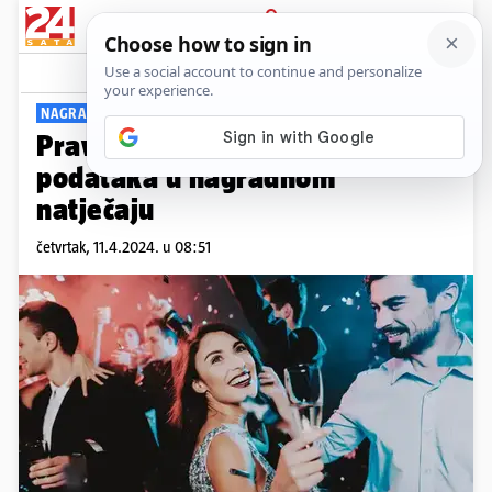
PRIJAVA
Viral
Komentari
0
NAGRADNI NATJEČAJ
Pravila o korištenju osobnih
podataka u nagradnom
natječaju
četvrtak, 11.4.2024. u 08:51