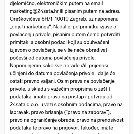
djelomično, elektroničkim putem na email
marketing@24sata.hr ili pisanim putem na adresu
Oreškovićeva 6H/1, 10010 Zagreb, uz napomenu
„odjel marketinga“. Nadalje, po primitku izjave o
povlačenju privole, pisanim putem ćemo potvrditi
primitak, a osobni podaci koji su obuhvaćeni
izjavom o povlačenju se više neće obrađivati
počevši od datuma povlačenja privole.
Napominjemo kako sve obrade i/ili prijenosi
učinjeni do datuma povlačenja privole i dalje će
ostati pravno valjani. Osim prava na povlačenje
privole, u skladu s važećim propisima o zaštiti
podataka, imate pravo na pristup i potvrdu od
24sata d.o.o. u vezi s osobnim podacima, pravo na
ispravak, pravo brisanja ("pravo na zaborav"),
pravo na ograničenje obrade, pravo na prenosivost
podataka te pravo na prigovor. Također, imate