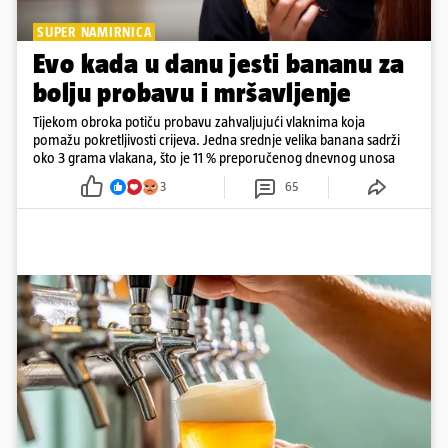
SUPER NAMIRNICA
Evo kada u danu jesti bananu za
bolju probavu i mršavljenje
Tijekom obroka potiču probavu zahvaljujući vlaknima koja
pomažu pokretljivosti crijeva. Jedna srednje velika banana sadrži
oko 3 grama vlakana, što je 11 % preporučenog dnevnog unosa
3
65