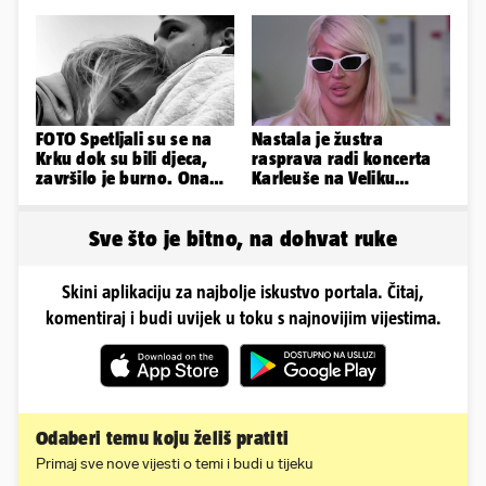
zaigranim fotkama iz
plićaka
FOTO Spetljali su se na
Nastala je žustra
Krku dok su bili djeca,
rasprava radi koncerta
završilo je burno. Ona
Karleuše na Veliku
sad želi 50 milijuna eura
Gospu, oglasili se i
organizatori
Sve što je bitno, na dohvat ruke
Skini aplikaciju za najbolje iskustvo portala. Čitaj,
komentiraj i budi uvijek u toku s najnovijim vijestima.
Odaberi temu koju želiš pratiti
Primaj sve nove vijesti o temi i budi u tijeku