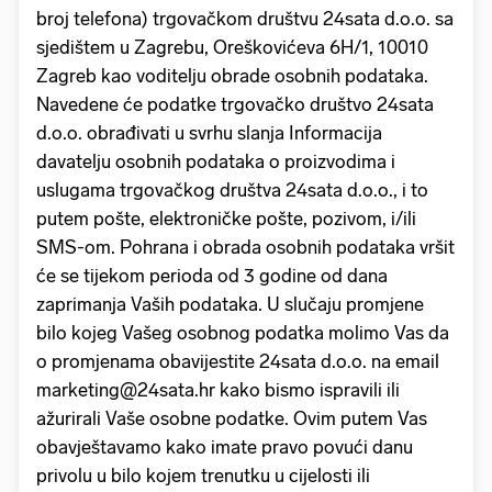
broj telefona) trgovačkom društvu 24sata d.o.o. sa
sjedištem u Zagrebu, Oreškovićeva 6H/1, 10010
Zagreb kao voditelju obrade osobnih podataka.
Navedene će podatke trgovačko društvo 24sata
d.o.o. obrađivati u svrhu slanja Informacija
davatelju osobnih podataka o proizvodima i
uslugama trgovačkog društva 24sata d.o.o., i to
putem pošte, elektroničke pošte, pozivom, i/ili
SMS-om. Pohrana i obrada osobnih podataka vršit
će se tijekom perioda od 3 godine od dana
zaprimanja Vaših podataka. U slučaju promjene
bilo kojeg Vašeg osobnog podatka molimo Vas da
o promjenama obavijestite 24sata d.o.o. na email
marketing@24sata.hr kako bismo ispravili ili
ažurirali Vaše osobne podatke. Ovim putem Vas
obavještavamo kako imate pravo povući danu
privolu u bilo kojem trenutku u cijelosti ili