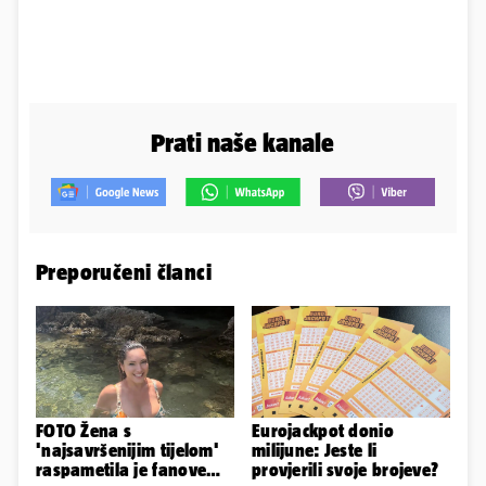
Prati naše kanale
Preporučeni članci
FOTO Žena s
Eurojackpot donio
'najsavršenijim tijelom'
milijune: Jeste li
raspametila je fanove
provjerili svoje brojeve?