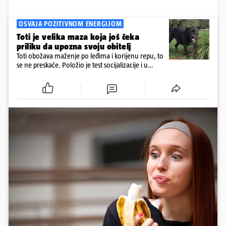
OSVAJA POZITIVNOM ENERGIJOM
Toti je velika maza koja još čeka
priliku da upozna svoju obitelj
Toti obožava maženje po leđima i korijenu repu, to
se ne preskače. Položio je test socijalizacije i u
odnosu na druge pse je miran. Kastriran je i
cijepljen protiv virusnih zaraznih bolesti