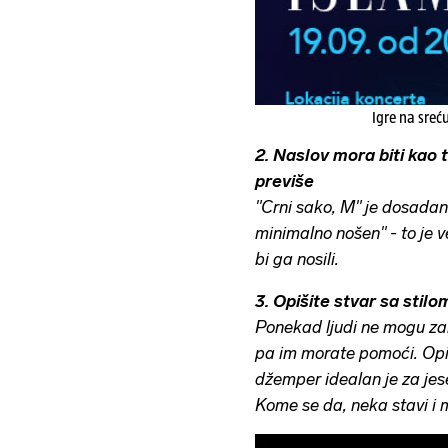
Igre na sreć
2. Naslov mora biti kao t
previše
"Crni sako, M" je dosadan 
minimalno nošen" - to je ve
bi ga nosili.
3. Opišite stvar sa stilo
Ponekad ljudi ne mogu zam
pa im morate pomoći. Opiši
džemper idealan je za jesen"
Kome se da, neka stavi i m