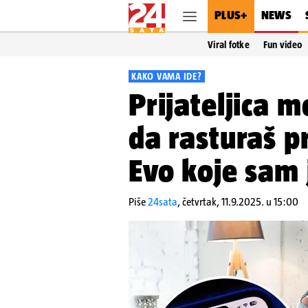
PLUS+
NEWS
Viral fotke
Fun video
KAKO VAMA IDE?
Prijateljica m
da rasturaš p
Evo koje sam j
Piše
24sata
,
četvrtak, 11.9.2025. u 15:00