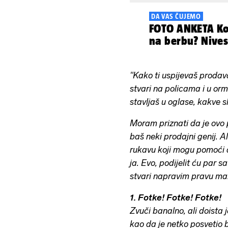
DA VAS ČUJEMO
FOTO ANKETA Kog
na berbu? Nives
"Kako ti uspijevaš prodav
stvari na policama i u orma
stavljaš u oglase, kakve sl
Moram priznati da je ovo 
baš neki prodajni genij. A
rukavu koji mogu pomoći 
ja. Evo, podijelit ću par 
stvari napravim pravu ma
1. Fotke! Fotke! Fotke!
Zvuči banalno, ali doista 
kao da je netko posvetio b