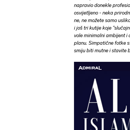
napravio donekle profesio
osvijetljeno - neka prirodna
ne, ne možete samo uslika
i još tri kutije koje "sluča
vole minimalni ambijent 
planu. Simpatične fotke st
smiju biti mutne i stavite 