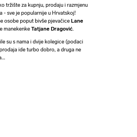
sko tržište za kupnju, prodaju i razmjenu
a - sve je popularnije u Hrvatskoj!
vne osobe poput bivše pjevačice
Lane
je manekenke
Tatjane Dragović
.
ile su s nama i dvije kolegice (podaci
 prodaja ide turbo dobro, a druga ne
...