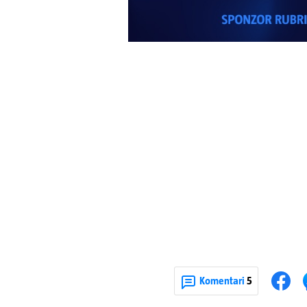
Komentari
5