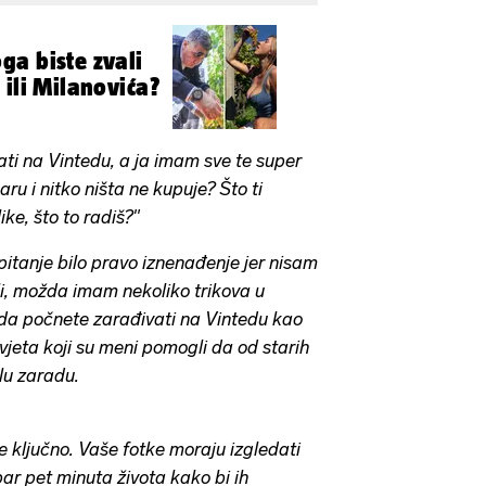
a biste zvali
 ili Milanovića?
ati na Vintedu, a ja imam sve te super
ru i nitko ništa ne kupuje? Što ti
ike, što to radiš?"
pitanje bilo pravo iznenađenje jer nisam
li, možda imam nekoliko trikova u
da počnete zarađivati na Vintedu kao
savjeta koji su meni pomogli da od starih
lu zaradu.
je ključno. Vaše fotke moraju izgledati
ar pet minuta života kako bi ih