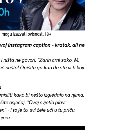
u mogu izazvati ovisnost. 18+
voj Instagram caption - kratak, ali ne
i ništa ne govori. "Zarin crni sako, M,
ć nešto! Opišite ga kao da ste vi ti koji
m
isliti kako bi nešto izgledalo na njima,
te osjećaj. "Ovaj svjetlo plavi
 - i to je to, svi žele ući u tu priču.
jere...