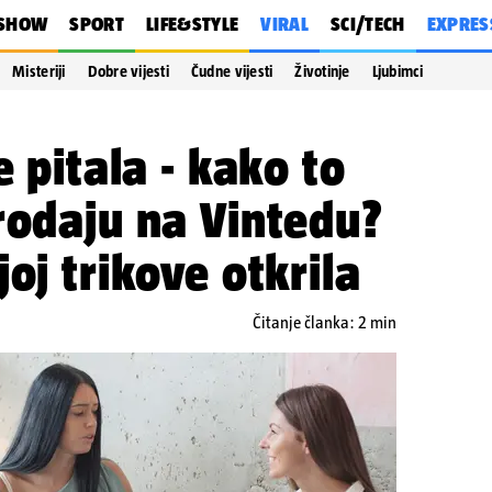
SHOW
SPORT
LIFE&STYLE
VIRAL
SCI/TECH
EXPRES
Misteriji
Dobre vijesti
Čudne vijesti
Životinje
Ljubimci
e pitala - kako to
rodaju na Vintedu?
oj trikove otkrila
Čitanje članka: 2 min