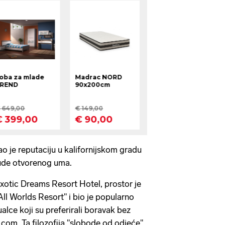
o je reputaciju u kalifornijskom gradu
jude otvorenog uma.
Exotic Dreams Resort Hotel, prostor je
l Worlds Resort" i bio je popularno
alce koji su preferirali boravak bez
.com. Ta filozofija "slobode od odjeće"