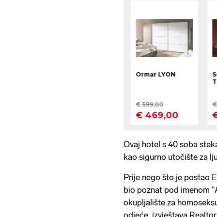
Ovaj hotel s 40 soba steka
kao sigurno utočište za l
Prije nego što je postao 
bio poznat pod imenom "Al
okupljalište za homoseksu
odjeće, izvještava Realtor