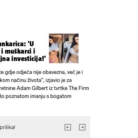
nkarica: 'U
i muškarci i
jna investicija!'
e gdje odjeća nije obavezna, već je i
om načinu života", izjavio je za
etnine Adam Gilbert iz tvrtke The Firm
rlo poznatom imanju s bogatom