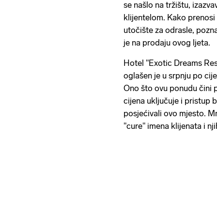
se našlo na tržištu, izaz
klijentelom. Kako prenosi
utočište za odrasle, pozna
je na prodaju ovog ljeta.
Hotel "Exotic Dreams Reso
oglašen je u srpnju po cije
Ono što ovu ponudu čini p
cijena uključuje i pristup 
posjećivali ovo mjesto. M
"cure" imena klijenata i nji