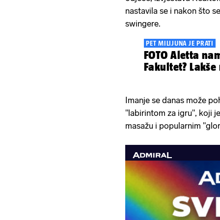
nastavila se i nakon što s
swingere.
PET MILIJUNA JE PRATI
FOTO Aletta nam
Fakultet? Lakše 
Imanje se danas može pohv
"labirintom za igru", koji
masažu i popularnim "glor