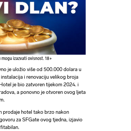
u mogu izazvati ovisnost. 18+
no je uložio više od 500.000 dolara u
nstalacija i renovaciju velikog broja
 Hotel je bio zatvoren tijekom 2024. i
radova, a ponovno je otvoren ovog ljeta
om.
n prodaje hotel tako brzo nakon
govoru za SFGate ovog tjedna, izjavio
fitabilan.