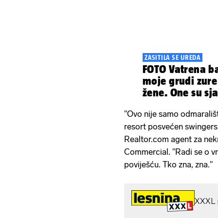
ZASITILA SE UREDA
FOTO Vatrena ba
moje grudi zure 
žene. One su sja
"Ovo nije samo odmarališt
resort posvećen swingersk
Realtor.com agent za nekr
Commercial. "Radi se o v
poviješću. Tko zna, zna."