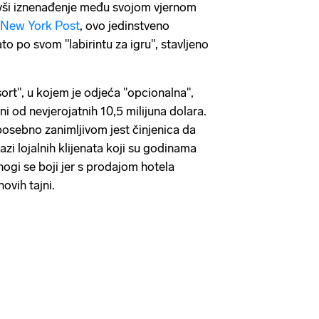
vavši iznenađenje među svojom vjernom
New York Post
, ovo jedinstveno
to po svom "labirintu za igru", stavljeno
rt", u kojem je odjeća "opcionalna",
ni od nevjerojatnih 10,5 milijuna dolara.
osebno zanimljivom jest činjenica da
bazi lojalnih klijenata koji su godinama
nogi se boji jer s prodajom hotela
hovih tajni.