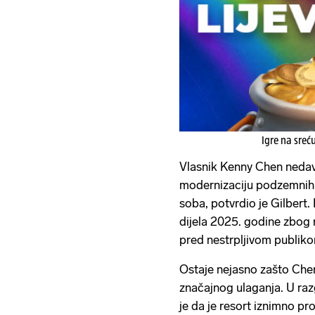
Igre na sreć
Vlasnik Kenny Chen nedav
modernizaciju podzemnih i
soba, potvrdio je Gilbert.
dijela 2025. godine zbog 
pred nestrpljivom publik
Ostaje nejasno zašto Che
značajnog ulaganja. U raz
je da je resort iznimno pro