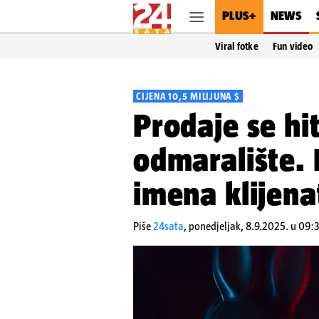
PLUS+
NEWS
Viral fotke
Fun video
CIJENA 10,5 MILIJUNA $
Prodaje se hi
odmaralište. 
imena klijena
Piše
24sata
,
ponedjeljak, 8.9.2025. u 09: