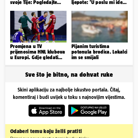
svoje Tije: Pogledajte
ljepote: 'U poslu mi ide
kako je izgledalo
jer imam strategiju'
vjenčanje...
Promjena u TV
Pijanim turistima
prijenosima HNL klubova
potonula brodica. Lokalci
u Europi. Gdje gledati
im se smijali
uživo Dinamo, Hajduk i
Rijeku?
Sve što je bitno, na dohvat ruke
Skini aplikaciju za najbolje iskustvo portala. Čitaj,
komentiraj i budi uvijek u toku s najnovijim vijestima.
Odaberi temu koju želiš pratiti