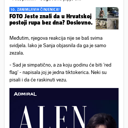
10. ZANIMLJIVIH ČINJENICA!
FOTO Jeste znali da u Hrvatskoj
postoji rupa bez dna? Doslovno.
Međutim, njegova reakcija nije se baš svima
svidjela. Iako je Sanja objasnila da ga je samo
zezala.
- Sad je simpatično, a za koju godinu će biti 'red
flag' - napisala joj je jedna tiktokerica. Neki su
pisali i da će raskinuti vezu.