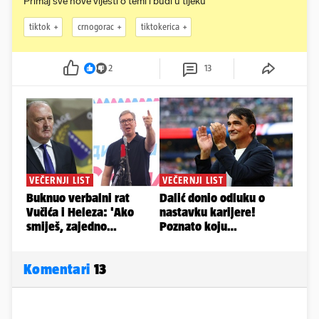
Primaj sve nove vijesti o temi i budi u tijeku
tiktok
crnogorac
tiktokerica
2
13
Komentari
13