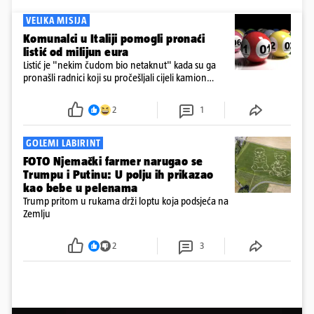
VELIKA MISIJA
Komunalci u Italiji pomogli pronaći
listić od milijun eura
Listić je "nekim čudom bio netaknut" kada su ga
pronašli radnici koji su pročešljali cijeli kamion
smeća, kazao je Roberto Nicola Toscano, ravnatelj
tvrtke SANB u južnoj talijanskoj pokrajini Apuliji za
2
1
AFP u utorak.
GOLEMI LABIRINT
FOTO Njemački farmer narugao se
Trumpu i Putinu: U polju ih prikazao
kao bebe u pelenama
Trump pritom u rukama drži loptu koja podsjeća na
Zemlju
2
3