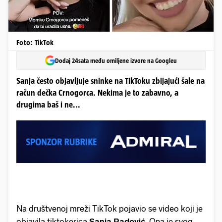
Foto: TikTok
Dodaj 24sata među omiljene izvore na Googleu
Sanja često objavljuje sninke na TikToku zbijajući šale na
račun dečka Crnogorca. Nekima je to zabavno, a
drugima baš i ne...
Na društvenoj mreži TikTok pojavio se video koji je
objavila tiktokerica
Sanja Radović
. Ona je svog