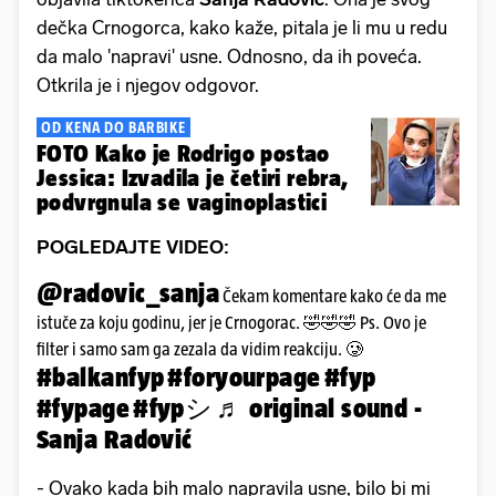
dečka Crnogorca, kako kaže, pitala je li mu u redu
da malo 'napravi' usne. Odnosno, da ih poveća.
Otkrila je i njegov odgovor.
OD KENA DO BARBIKE
FOTO Kako je Rodrigo postao
Jessica: Izvadila je četiri rebra,
podvrgnula se vaginoplastici
POGLEDAJTE VIDEO:
@radovic_sanja
Čekam komentare kako će da me
istuče za koju godinu, jer je Crnogorac. 🤣🤣🤣 Ps. Ovo je
filter i samo sam ga zezala da vidim reakciju. 🥲
#balkanfyp
#foryourpage
#fyp
#fypage
#fypシ
♬ original sound -
Sanja Radović
- Ovako kada bih malo napravila usne, bilo bi mi