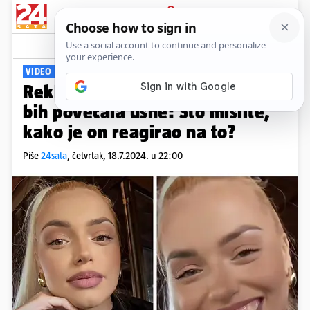
PRIJAVA
Viral
Komentari
13
VIDEO TIKTOKERICE
Rekla sam dečku Crnogorcu da
bih povećala usne: Što mislite,
kako je on reagirao na to?
Piše
24sata
,
četvrtak, 18.7.2024. u 22:00