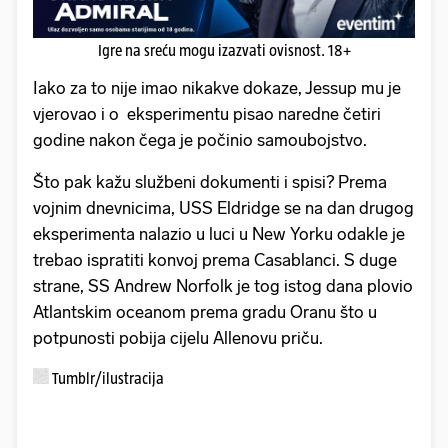
Igre na sreću mogu izazvati ovisnost. 18+
Iako za to nije imao nikakve dokaze, Jessup mu je
vjerovao i o eksperimentu pisao naredne četiri
godine nakon čega je počinio samoubojstvo.
Što pak kažu službeni dokumenti i spisi? Prema
vojnim dnevnicima, USS Eldridge se na dan drugog
eksperimenta nalazio u luci u New Yorku odakle je
trebao ispratiti konvoj prema Casablanci. S duge
strane, SS Andrew Norfolk je tog istog dana plovio
Atlantskim oceanom prema gradu Oranu što u
potpunosti pobija cijelu Allenovu priču.
Tumblr/ilustracija