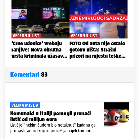
Komentari
83
VELIKA MISIJA
Komunalci u Italiji pomogli pronaći
listić od milijun eura
Listić je "nekim čudom bio netaknut" kada su ga
pronašli radnici koji su pročešljali cijeli kamion
smeća, kazao je Roberto Nicola Toscano, ravnatelj