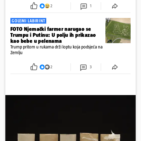
tvrtke SANB u južnoj talijanskoj pokrajini Apuliji za
2
1
AFP u utorak.
GOLEMI LABIRINT
FOTO Njemački farmer narugao se
Trumpu i Putinu: U polju ih prikazao
kao bebe u pelenama
Trump pritom u rukama drži loptu koja podsjeća na
Zemlju
2
3