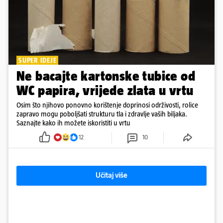
SUPER IDEJE
Ne bacajte kartonske tubice od
WC papira, vrijede zlata u vrtu
Osim što njihovo ponovno korištenje doprinosi održivosti, rolice
zapravo mogu poboljšati strukturu tla i zdravlje vaših biljaka.
Saznajte kako ih možete iskoristiti u vrtu
12
10
Učitaj više