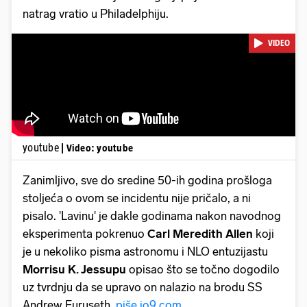
natrag vratio u Philadelphiju.
VIDEO
youtube
| Video: youtube
Zanimljivo, sve do sredine 50-ih godina prošloga
stoljeća o ovom se incidentu nije pričalo, a ni
pisalo. 'Lavinu' je dakle godinama nakon navodnog
eksperimenta pokrenuo
Carl Meredith Allen
koji
je u nekoliko pisma astronomu i NLO entuzijastu
Morrisu K. Jessupu
opisao što se točno dogodilo
uz tvrdnju da se upravo on nalazio na brodu SS
Andrew Furuseth,
piše io9.com
.