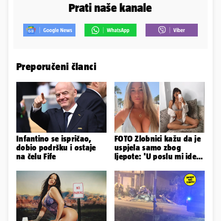
Prati naše kanale
Preporučeni članci
Infantino se ispričao,
FOTO Zlobnici kažu da je
dobio podršku i ostaje
uspjela samo zbog
na čelu Fife
ljepote: 'U poslu mi ide
jer imam strategiju'