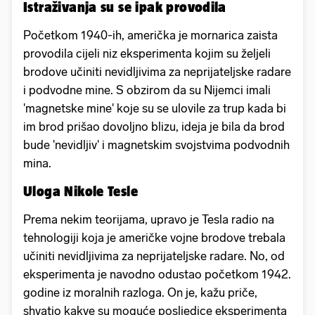
Istraživanja su se ipak provodila
Početkom 1940-ih, američka je mornarica zaista
provodila cijeli niz eksperimenta kojim su željeli
brodove učiniti nevidljivima za neprijateljske radare
i podvodne mine. S obzirom da su Nijemci imali
'magnetske mine' koje su se ulovile za trup kada bi
im brod prišao dovoljno blizu, ideja je bila da brod
bude 'nevidljiv' i magnetskim svojstvima podvodnih
mina.
Uloga Nikole Tesle
Prema nekim teorijama, upravo je Tesla radio na
tehnologiji koja je američke vojne brodove trebala
učiniti nevidljivima za neprijateljske radare. No, od
eksperimenta je navodno odustao početkom 1942.
godine iz moralnih razloga. On je, kažu priče,
shvatio kakve su moguće posljedice eksperimenta