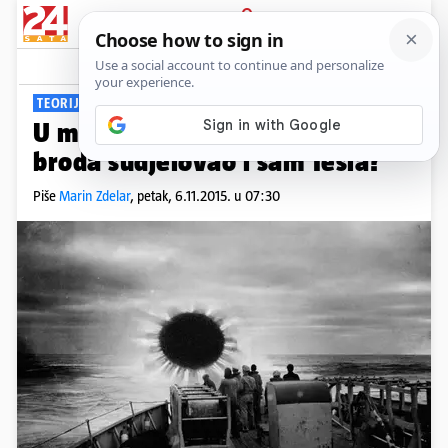
PRIJAVA
Viral
Komentari
83
TEORIJA ZAVJERE?
U misterioznoj je teleportaciji
broda sudjelovao i sam Tesla?
Piše
Marin Zdelar
,
petak, 6.11.2015. u 07:30