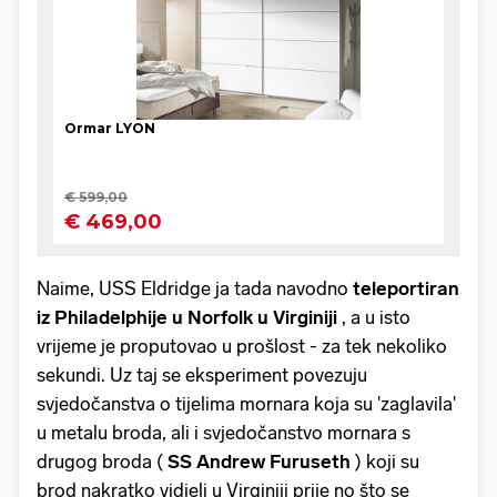
Naime, USS Eldridge ja tada navodno
teleportiran
iz Philadelphije u Norfolk u Virginiji
, a u isto
vrijeme je proputovao u prošlost - za tek nekoliko
sekundi. Uz taj se eksperiment povezuju
svjedočanstva o tijelima mornara koja su 'zaglavila'
u metalu broda, ali i svjedočanstvo mornara s
drugog broda (
SS Andrew Furuseth
) koji su
brod nakratko vidjeli u Virginiji prije no što se