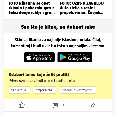
FOTO Rihanna se opet
FOTO: UŽAS U ZAGREBU
skinula i pokazala guzu:
Auto sletio s ceste i
Seksi donje rublje i grudi
prepolovio se. Čovjek
pale u drugi plan
poginuo, ima ozlijeđenih
Sve što je bitno, na dohvat ruke
Skini aplikaciju za najbolje iskustvo portala. Čitaj,
komentiraj i budi uvijek u toku s najnovijim vijestima.
Odaberi temu koju želiš pratiti
Primaj sve nove vijesti o temi i budi u tijeku
nikola tesla
eksperiment
putovanje kroz vrijeme
83