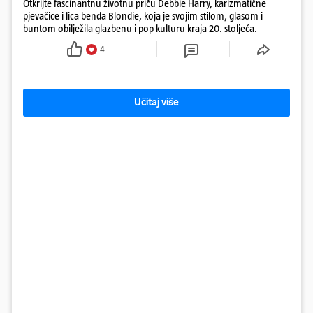
Otkrijte fascinantnu životnu priču Debbie Harry, karizmatične
pjevačice i lica benda Blondie, koja je svojim stilom, glasom i
buntom obilježila glazbenu i pop kulturu kraja 20. stoljeća.
4
Učitaj više