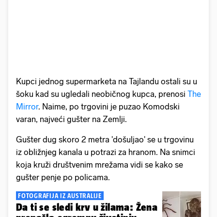
Kupci jednog supermarketa na Tajlandu ostali su u
šoku kad su ugledali neobičnog kupca, prenosi
The
Mirror
. Naime, po trgovini je puzao Komodski
varan, najveći gušter na Zemlji.
Gušter dug skoro 2 metra 'došuljao' se u trgovinu
iz obližnjeg kanala u potrazi za hranom. Na snimci
koja kruži društvenim mrežama vidi se kako se
gušter penje po policama.
FOTOGRAFIJA IZ AUSTRALIJE
Da ti se sledi krv u žilama: Žena