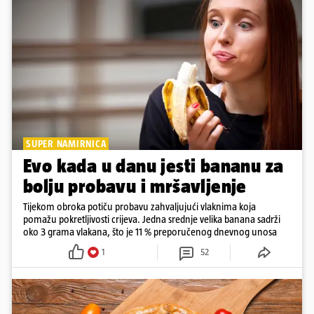
SUPER NAMIRNICA
Evo kada u danu jesti bananu za
bolju probavu i mršavljenje
Tijekom obroka potiču probavu zahvaljujući vlaknima koja
pomažu pokretljivosti crijeva. Jedna srednje velika banana sadrži
oko 3 grama vlakana, što je 11 % preporučenog dnevnog unosa
1
52