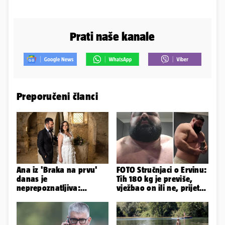
Prati naše kanale
Preporučeni članci
Ana iz 'Braka na prvu'
FOTO Stručnjaci o Ervinu:
danas je
Tih 180 kg je previše,
neprepoznatljiva:
vježbao on ili ne, prijete
Odselila je iz Hrvatske, a
mu mnoge komplikacije
ovako sad izgleda