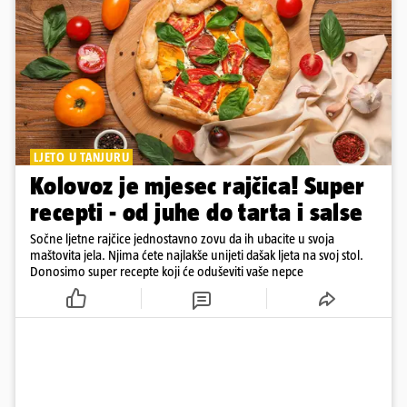
LJETO U TANJURU
Kolovoz je mjesec rajčica! Super
recepti - od juhe do tarta i salse
Sočne ljetne rajčice jednostavno zovu da ih ubacite u svoja
maštovita jela. Njima ćete najlakše unijeti dašak ljeta na svoj stol.
Donosimo super recepte koji će oduševiti vaše nepce