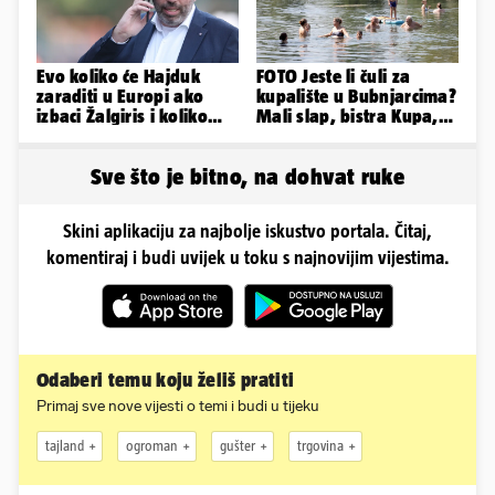
Evo koliko će Hajduk
FOTO Jeste li čuli za
zaraditi u Europi ako
kupalište u Bubnjarcima?
izbaci Žalgiris i koliko
Mali slap, bistra Kupa,
ako izbori ligašku fazu
šumski hlad - prava
idila!
Sve što je bitno, na dohvat ruke
Skini aplikaciju za najbolje iskustvo portala. Čitaj,
komentiraj i budi uvijek u toku s najnovijim vijestima.
Odaberi temu koju želiš pratiti
Primaj sve nove vijesti o temi i budi u tijeku
tajland
ogroman
gušter
trgovina