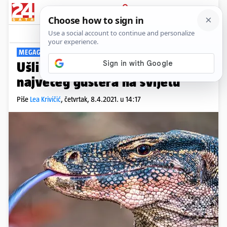
PRIJAVA
Viral
Komentari
20
MEGAGUŠTER
Ušli u dućan i na polici vidjeli
najvećeg guštera na svijetu
Piše
Lea Krivičić
,
četvrtak, 8.4.2021. u 14:17