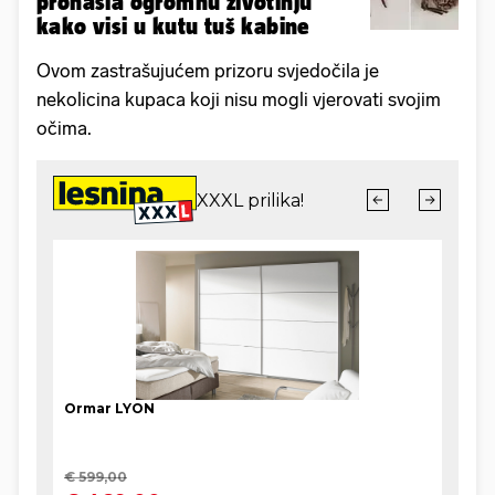
pronašla ogromnu životinju
kako visi u kutu tuš kabine
Ovom zastrašujućem prizoru svjedočila je
nekolicina kupaca koji nisu mogli vjerovati svojim
očima.