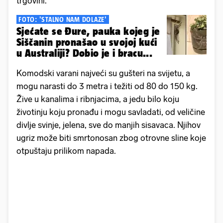
trgovini.
FOTO: 'STALNO NAM DOLAZE'
Sjećate se Đure, pauka kojeg je
Siščanin pronašao u svojoj kući
u Australiji? Dobio je i bracu...
Komodski varani najveći su gušteri na svijetu, a
mogu narasti do 3 metra i težiti od 80 do 150 kg.
Žive u kanalima i ribnjacima, a jedu bilo koju
životinju koju pronađu i mogu savladati, od veličine
divlje svinje, jelena, sve do manjih sisavaca. Njihov
ugriz može biti smrtonosan zbog otrovne sline koje
otpuštaju prilikom napada.