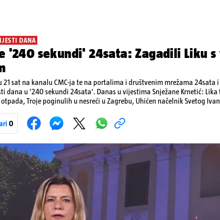
IJESTI DANA
e '240 sekundi' 24sata: Zagadili Liku s
m
 21 sat na kanalu CMC-ja te na portalima i društvenim mrežama 24sata i V
sti dana u '240 sekundi 24sata'. Danas u vijestima Snježane Krnetić: Lik
otpada, Troje poginulih u nesreći u Zagrebu, Uhićen načelnik Svetog Ivan
a, Krajaču režu ovlasti: Slijedi otkaz...
ari
0