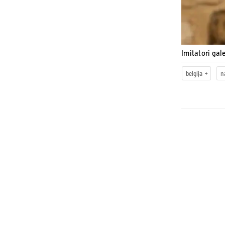
Imitatori gal
belgija
n