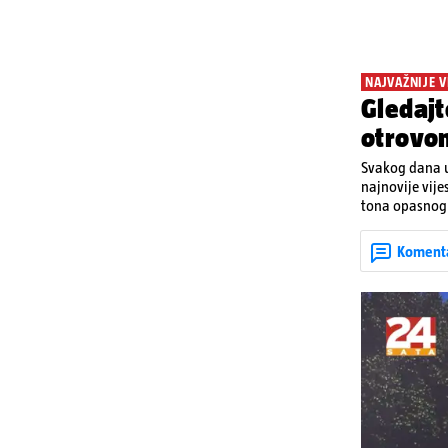
NAJVAŽNIJE V
Gledajt
otrovo
Svakog dana u
najnovije vije
tona opasnog 
Denisa Vejzović
Koment