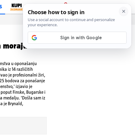
S
PRIJAVA
a moraju
enstva u oponašanju
ka iz 14 različitih
vao je profesionalni žiri,
i 25 bodova za ponašanje
nstvo,' izjavio je
e poput Finske, Bugarske i
la medalju. 'Došla sam iz
a je Brynald,