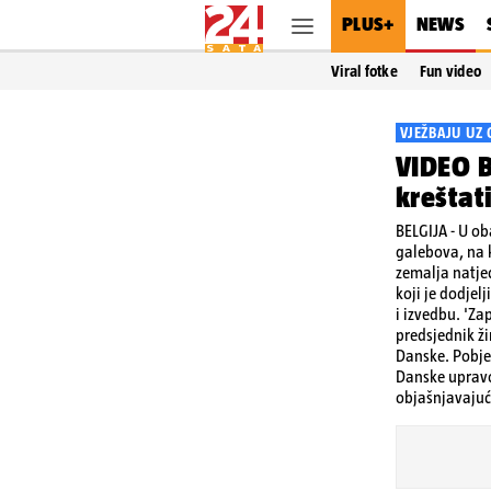
PLUS+
NEWS
Viral fotke
Fun video
VJEŽBAJU UZ
VIDEO B
kreštat
BELGIJA - U o
galebova, na k
zemalja natjec
koji je dodje
i izvedbu. 'Za
predsjednik ži
Danske. Pobjed
Danske upravo
objašnjavajući