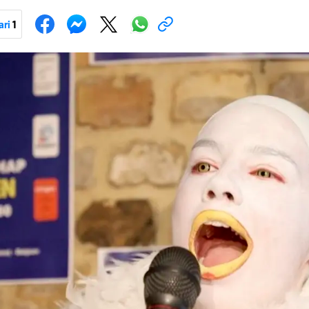
ari
1
Pokretanje videa...