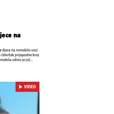
jece na
je djece na romobilu vozi
u četvrtak prijepodne kroz
omobila odnio je još
 je podlegao ozljedama
VIDEO