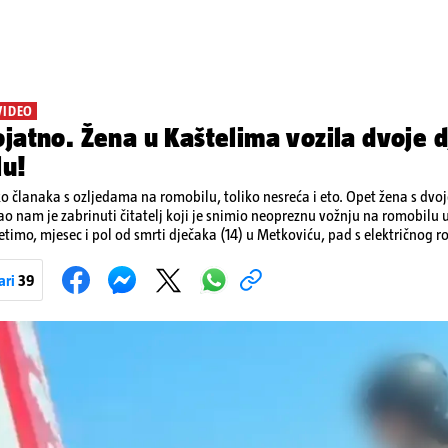
VIDEO
jatno. Žena u Kaštelima vozila dvoje d
lu!
ko članaka s ozljedama na romobilu, toliko nesreća i eto. Opet žena s dvo
ao nam je zabrinuti čitatelj koji je snimio neopreznu vožnju na romobilu 
etimo, mjesec i pol od smrti dječaka (14) u Metkoviću, pad s električnog r
ivot. Unatoč naporima liječnika KBC-a Zagreb, u ponedjeljak maloljetnik
u padu s romobila.
ari
39