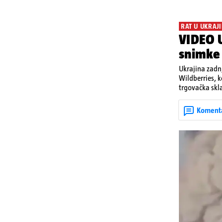
RAT U UKRAJI
VIDEO U
snimke
Ukrajina zadnj
Wildberries, 
trgovačka skla
dijelova za dr
ruska bombard
Koment
rata prenesu d