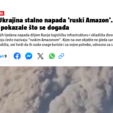
NI
krajina stalno napada 'ruski Amazon'.
 pokazale što se događa
ih tjedana napada diljem Rusije logističku infrastrukturu i skladišta div
koju često nazivaju "ruskim Amazonom". Kijev na ove objekte ne gleda s
dišta, već tvrdi da ih ruske snage koriste i za vojne potrebe, odnosno za sk
onove i druge opreme koja se koristi u ratu. S druge strane, napadi služe
iranja ukrajinske poštanske i logističke infrastrukture te kao način da 
ari
9
ublje na ruski teritorij i približe običnim građanima.