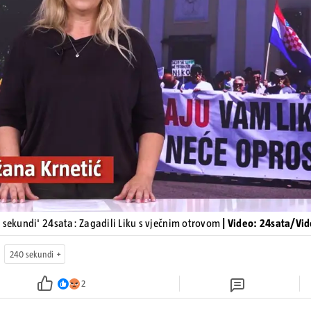
Pokretanje videa...
 sekundi' 24sata: Zagadili Liku s vječnim otrovom
| Video: 24sata/Vi
240 sekundi
2