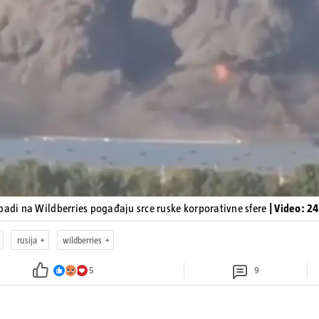
Pokretanje videa...
padi na Wildberries pogađaju srce ruske korporativne sfere
| Video: 2
rusija
wildberries
5
9