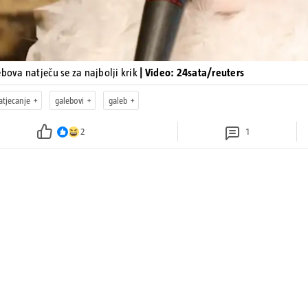
ebova natječu se za najbolji krik
| Video: 24sata/reuters
atjecanje
galebovi
galeb
2
1