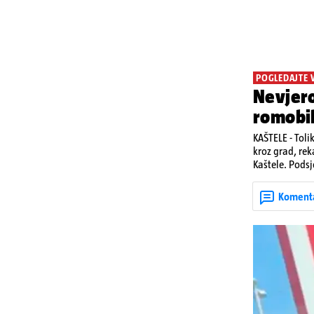
POGLEDAJTE 
Nevjero
romobi
KAŠTELE - Toli
kroz grad, rek
Kaštele. Podsj
jedan mladi ž
zadobivenima 
Koment