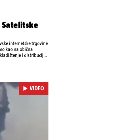
 Satelitske
ovske internetske trgovine
amo kao na obična
ladištenje i distribuciju
 i kao izravan odgovor na
se ekonomske posljedice
VIDEO