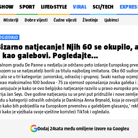
SHOW
SPORT
LIFE&STYLE
VIRAL
SCI/TECH
EXPRES
Misteriji
Dobre vijesti
Čudne vijesti
Životinje
Ljubimci
 OGLEDALO
izarno natjecanje! Njih 60 se okupilo, 
i kao galebovi. Pogledajte...
balnom gradu De Panne u nedjelju je održano peto izdanje Europskog prv
ojem su se natjecatelji borili za titulu najboljeg imitatora. Oko 60 sudioni
alo se u tri kategorije: juniorskoj, odrasloj i grupnoj. Svaki nastup ocjenji
ljivao maksimalno 100 bodova - 75 za vjernost oponašanja zvuka galeba 
panjujuće je kako se ovo belgijsko natjecanje razvilo u pravo europsko prve
rija Jan Seys. Ove godine natjecanju su se prvi put pridružile i nove zemlj
u u kategoriji odraslih odnijela je Dankinja Anna Brynald, koja je osvoji
 kako bih pobijedila na Europskom prvenstvu u galebljem glasanju,' rekl
 kako je vježbala svoje vještine koristeći TikTok i ogledalo.
Dodaj 24sata među omiljene izvore na Googleu