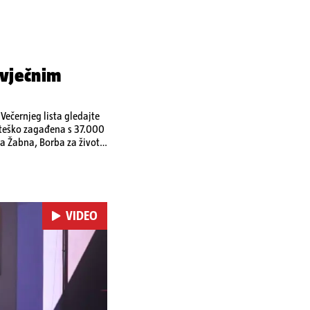
 vječnim
ečernjeg lista gledajte
a teško zagađena s 37.000
a Žabna, Borba za život
VIDEO