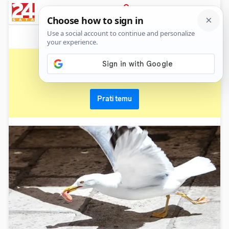
News
Show
Sport
Life&style
Video
Express
PRIJAVA
galeb
Primaj sve nove vijesti o temi i budi u tijeku
Prati temu