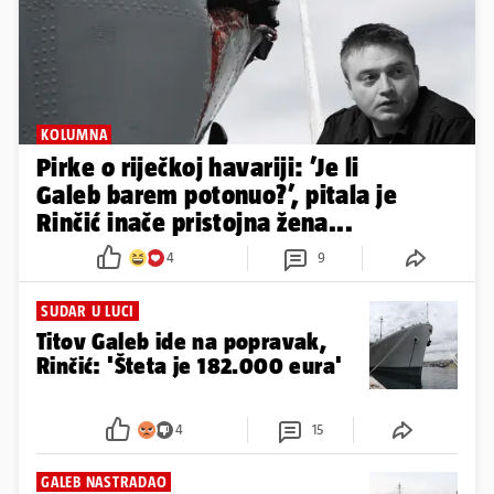
KOLUMNA
Pirke o riječkoj havariji: ’Je li
Galeb barem potonuo?’, pitala je
Rinčić inače pristojna žena...
4
9
SUDAR U LUCI
Titov Galeb ide na popravak,
Rinčić: 'Šteta je 182.000 eura'
4
15
GALEB NASTRADAO