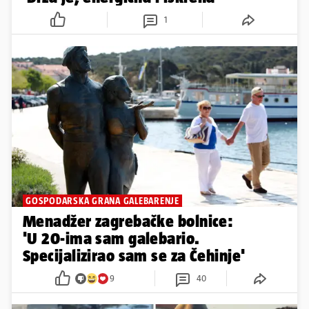
1
GOSPODARSKA GRANA GALEBARENJE
Menadžer zagrebačke bolnice:
'U 20-ima sam galebario.
Specijalizirao sam se za Čehinje'
9
40