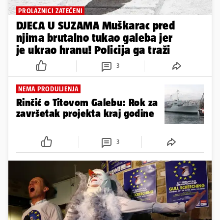
PROLAZNICI ZATEČENI
DJECA U SUZAMA Muškarac pred
njima brutalno tukao galeba jer
je ukrao hranu! Policija ga traži
3
NEMA PRODULJENJA
Rinčić o Titovom Galebu: Rok za
završetak projekta kraj godine
3