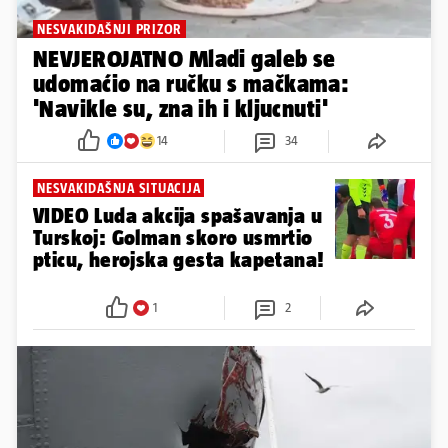
NESVAKIDAŠNJI PRIZOR
NEVJEROJATNO Mladi galeb se
udomaćio na ručku s mačkama:
'Navikle su, zna ih i kljucnuti'
14
34
NESVAKIDAŠNJA SITUACIJA
VIDEO Luda akcija spašavanja u
Turskoj: Golman skoro usmrtio
pticu, herojska gesta kapetana!
1
2