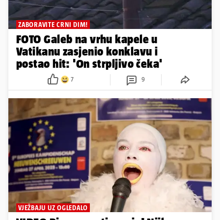
ZABORAVITE CRNI DIM!
FOTO Galeb na vrhu kapele u
Vatikanu zasjenio konklavu i
postao hit: 'On strpljivo čeka'
7
9
VJEŽBAJU UZ OGLEDALO