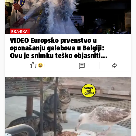
KRA-KRA!
VIDEO Europsko prvenstvo u
oponašanju galebova u Belgiji:
Ovu je snimku teško objasniti...
1
1