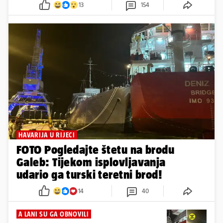
13
154
HAVARIJA U RIJECI
FOTO Pogledajte štetu na brodu
Galeb: Tijekom isplovljavanja
udario ga turski teretni brod!
14
40
A LANI SU GA OBNOVILI