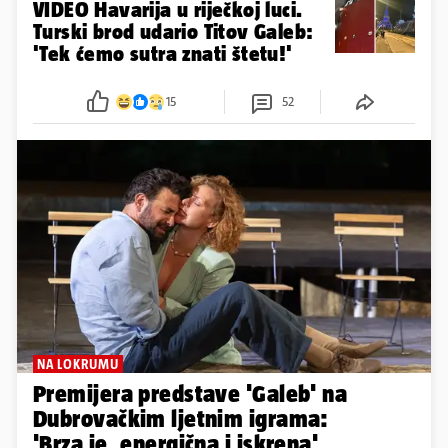
VIDEO Havarija u riječkoj luci.
Turski brod udario Titov Galeb:
'Tek ćemo sutra znati štetu!'
15
52
NA LOKRUMU
Premijera predstave 'Galeb' na
Dubrovačkim ljetnim igrama:
'Brza je, energična i iskrena'