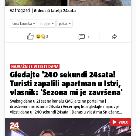
vatrogasci
| Video: čitatelji 24sata
crna kronika
hreljin
požar
3
7
NAJVAŽNIJE VIJESTI DANA
Gledajte '240 sekundi 24sata!
Turisti zapalili apartman u Istri,
vlasnik: 'Sezona mi je završena'
Svakog dana u 21 sat na kanalu CMC-ja te na portalima i
društvenim mrežama 24sata i Večernjeg lista gledajte najnovije
vijesti dana u '240 sekundi 24sata'. Danas u vijestima Snježane
Krnetić: Turisti uništili apartman u Istri, 125 milijuna eura mogla bi
VIDEO
stajati sanacija otpada u Gospiću, u Osijeku pretukli nogometnog
suca, od utorka nove cijene goriva, rastu mirovine za 200 tisuća
branitelja...