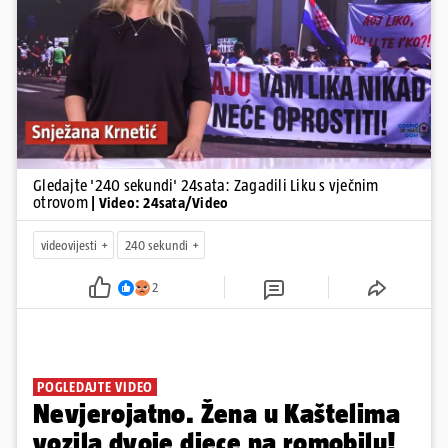
Pokretanje videa...
Gledajte '240 sekundi' 24sata: Zagadili Liku s vječnim
otrovom
| Video: 24sata/Video
videovijesti
240 sekundi
2
POGLEDAJTE VIDEO
Nevjerojatno. Žena u Kaštelima
vozila dvoje djece na romobilu!