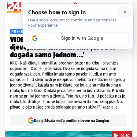
PRIJAVA
Viral
Komentari
15
PREKRASAN PRIZOR
VIDEO Dupin na Krku plivao s
djevojkom: 'Riskirali smo jer se to
događa samo jednom...'
KRK - Naši čitatelji snimili su predivan prizor na Krku - plivanje s
dupinom. "Ovo je lijepa naša. Ovo se ne događa svima niti se
događa svaki dan. Priliku imaju samo posebni ljudi, a mi smo
danas bili ti. U stvarnosti je neopisivo i netko to ne doživi za cijelog
jednog života", kazala nam je čitateljica koja je snimila dupina u
maloj luci na Krku. Dodala je da ništa nema bez riskiranja. Pružila
nam se prilika jednom u životu. "No risk, no fun. U početku nas je
malo bilo strah jer smo se bojali nije neka vrsta morskog psa. No,
plivao je oko našeg broda pola sata pa smo riskirali", kazala je.
Dodaj 24sata među omiljene izvore na Googleu
02:10