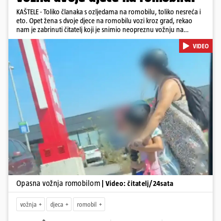
KAŠTELE - Toliko članaka s ozljedama na romobilu, toliko nesreća i
eto. Opet žena s dvoje djece na romobilu vozi kroz grad, rekao
nam je zabrinuti čitatelj koji je snimio neopreznu vožnju na
romobilu u četvrtak prijepodne kroz Kaštele. Podsjetimo, mjesec i
VIDEO
pol od smrti dječaka (14) u Metkoviću, pad s električnog romobila
odnio je još jedan mladi život. Unatoč naporima liječnika KBC-a
Zagreb, u ponedjeljak maloljetnik je podlegao ozljedama
zadobivenima u padu s romobila.
Pokretanje videa...
Opasna vožnja romobilom
| Video: čitatelj/24sata
vožnja
djeca
romobil