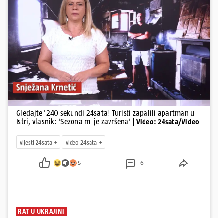
Pokretanje videa...
Gledajte '240 sekundi 24sata! Turisti zapalili apartman u
Istri, vlasnik: 'Sezona mi je završena'
| Video: 24sata/Video
vijesti 24sata
video 24sata
5
6
RAT U UKRAJINI