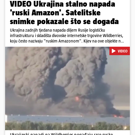
VIDEO Ukrajina stalno napada
'ruski Amazon'. Satelitske
snimke pokazale što se događa
Ukrajina zadnjih tjedana napada diljem Rusije logističku
infrastrukturu i skladišta divovske internetske trgovine Wildberries,
koju često nazivaju "ruskim Amazonom". Kijev na ove objekte ne
gleda samo kao na obična trgovačka skladišta, već tvrdi da ih ruske
VIDEO
snage koriste i za vojne potrebe, odnosno za skladištenje i
distribuciju dijelova za dronove i druge opreme koja se koristi u
ratu. S druge strane, napadi služe i kao izravan odgovor na ruska
bombardiranja ukrajinske poštanske i logističke infrastrukture te
kao način da se ekonomske posljedice rata prenesu dublje na ruski
teritorij i približe običnim građanima.
Pokretanje videa...
Ukrajinski napadi na Wildberries pogađaju srce ruske