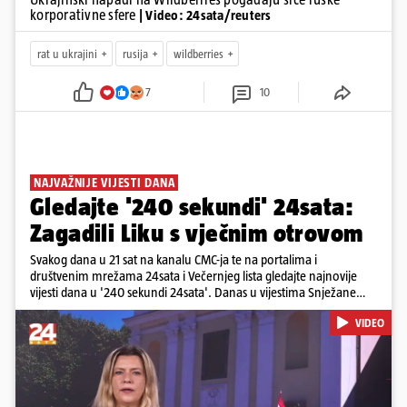
korporativne sfere
| Video: 24sata/reuters
rat u ukrajini
rusija
wildberries
7
10
NAJVAŽNIJE VIJESTI DANA
Gledajte '240 sekundi' 24sata:
Zagadili Liku s vječnim otrovom
Svakog dana u 21 sat na kanalu CMC-ja te na portalima i
društvenim mrežama 24sata i Večernjeg lista gledajte najnovije
vijesti dana u '240 sekundi 24sata'. Danas u vijestima Snježane
Krnetić: Lika teško zagađena s 37.000 tona opasnog otpada, Troje
VIDEO
poginulih u nesreći u Zagrebu, Uhićen načelnik Svetog Ivana
Žabna, Borba za život Denisa Vejzovića, Krajaču režu ovlasti: Slijedi
otkaz...