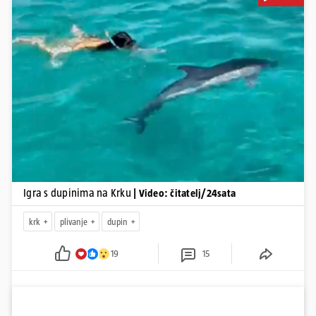
Pokretanje videa...
Igra s dupinima na Krku
| Video: čitatelj/24sata
krk
plivanje
dupin
19
15