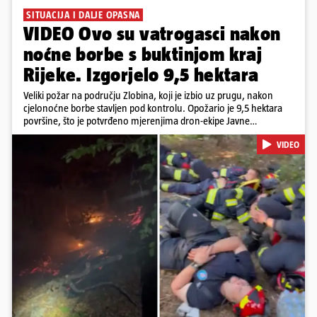
SITUACIJA I DALJE OPASNA
VIDEO Ovo su vatrogasci nakon
noćne borbe s buktinjom kraj
Rijeke. Izgorjelo 9,5 hektara
Veliki požar na području Zlobina, koji je izbio uz prugu, nakon
cjelonoćne borbe stavljen pod kontrolu. Opožario je 9,5 hektara
površine, što je potvrđeno mjerenjima dron-ekipe Javne
vatrogasne postrojbe grada Rijeke. Vatru je gasilo 55 ljudi sa 17
VIDEO
vozila te više DVD-ova i JVP Rijeka. Situacija je i dalje ozbiljna zbog
jakog vjetra koji povećava opasnost od razbuktavanja. Zato ostaju i
dežurati na terenu
Pokretanje videa...