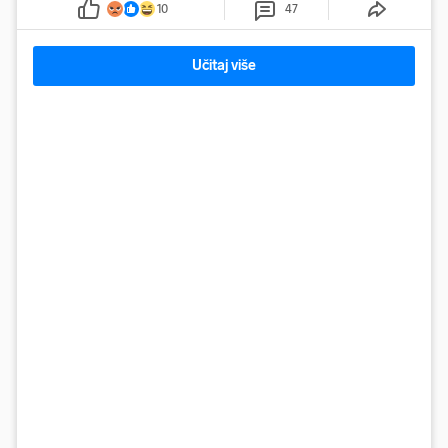
10
47
Učitaj više