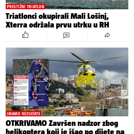
PRESTIŽNI TRIATLON
Triatlonci okupirali Mali Lošinj,
Xterra održala prvu utrku u RH
IMAMO REZULTATE
OTKRIVAMO Završen nadzor zbog
helikoptera koji je išao po dijete na