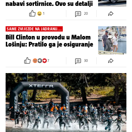
nabavi sortirnice. Ovo su detalji
1
20
SAME ZVIJEZDE NA JADRANU...
Bill Clinton u provodu u Malom
Lošinju: Pratilo ga je osiguranje
7
30