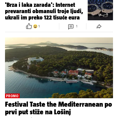
'Brza i laka zarada': Internet
prevaranti obmanuli troje ljudi,
ukrali im preko 122 tisuće eura
1
1
PROMO
Festival Taste the Mediterranean po
prvi put stiže na Lošinj