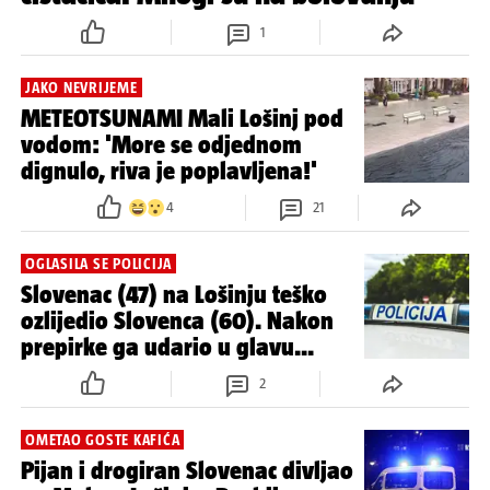
1
JAKO NEVRIJEME
METEOTSUNAMI Mali Lošinj pod
vodom: 'More se odjednom
dignulo, riva je poplavljena!'
4
21
OGLASILA SE POLICIJA
Slovenac (47) na Lošinju teško
ozlijedio Slovenca (60). Nakon
prepirke ga udario u glavu...
2
OMETAO GOSTE KAFIĆA
Pijan i drogiran Slovenac divljao