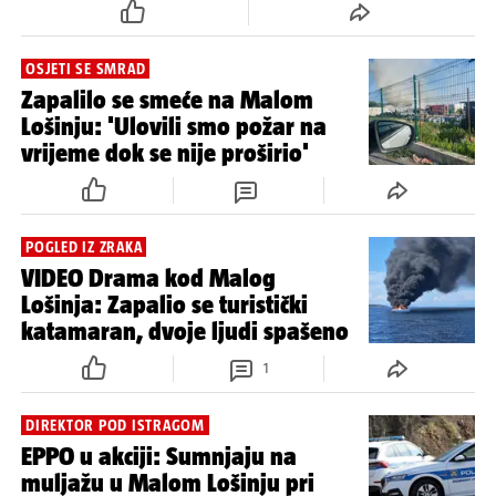
OSJETI SE SMRAD
Zapalilo se smeće na Malom
Lošinju: 'Ulovili smo požar na
vrijeme dok se nije proširio'
POGLED IZ ZRAKA
VIDEO Drama kod Malog
Lošinja: Zapalio se turistički
katamaran, dvoje ljudi spašeno
1
DIREKTOR POD ISTRAGOM
EPPO u akciji: Sumnjaju na
muljažu u Malom Lošinju pri