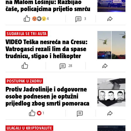
na Malom Lošinju: Razbijao
čaše, policajcima prijetio smrću
4
3
SUDARILA SE TRI AUTA
VIDEO Teška nesreća na Cresu:
Vatrogasci rezali lim da spase
trudnicu, stigao i helikopter
28
POSTUPAK U ZADRU
Protiv Jadrolinije i odgovorne
osobe podnesen je optužni
prijedlog zbog smrti pomoraca
1
ULAGALI U KRIPTOVALUTE