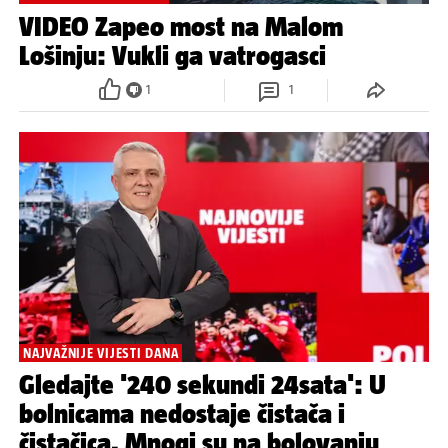
VIDEO Zapeo most na Malom
Lošinju: Vukli ga vatrogasci
1
1
NAJVAŽNIJE VIJESTI DANA
Gledajte '240 sekundi 24sata': U
bolnicama nedostaje čistača i
čistačica. Mnogi su na bolovanju