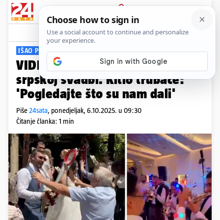
PRIJAVA
Viral
Komentari
7
IŠAO PO MLADENKU
VIDEO Hrvat prvi put bio na
srpskoj svadbi. Kitio trubače:
'Pogledajte što su nam dali'
Piše
24sata
,
ponedjeljak, 6.10.2025. u 09:30
Čitanje članka: 1 min