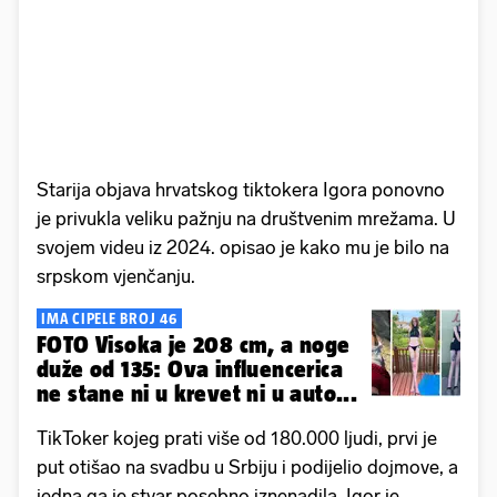
Starija objava hrvatskog tiktokera Igora ponovno
je privukla veliku pažnju na društvenim mrežama. U
svojem videu iz 2024. opisao je kako mu je bilo na
srpskom vjenčanju.
IMA CIPELE BROJ 46
FOTO Visoka je 208 cm, a noge
duže od 135: Ova influencerica
ne stane ni u krevet ni u auto...
TikToker kojeg prati više od 180.000 ljudi, prvi je
put otišao na svadbu u Srbiju i podijelio dojmove, a
jedna ga je stvar posebno iznenadila. Igor je