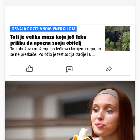
OSVAJA POZITIVNOM ENERGIJOM
Toti je velika maza koja još čeka
priliku da upozna svoju obitelj
Toti obožava maženje po leđima i korijenu repu, to
se ne preskače. Položio je test socijalizacije i u
odnosu na druge pse je miran. Kastriran je i
cijepljen protiv virusnih zaraznih bolesti