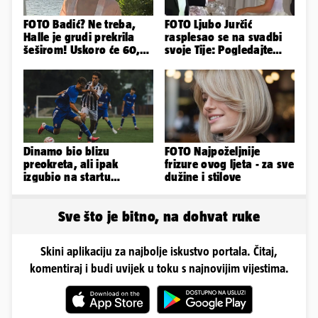
FOTO Badić? Ne treba,
FOTO Ljubo Jurčić
Halle je grudi prekrila
rasplesao se na svadbi
šeširom! Uskoro će 60,
svoje Tije: Pogledajte
ljetuje u golim izdanjima
kako je izgledalo
vjenčanje...
Dinamo bio blizu
FOTO Najpoželjnije
preokreta, ali ipak
frizure ovog ljeta - za sve
izgubio na startu
dužine i stilove
Ramljaka
Sve što je bitno, na dohvat ruke
Skini aplikaciju za najbolje iskustvo portala. Čitaj,
komentiraj i budi uvijek u toku s najnovijim vijestima.