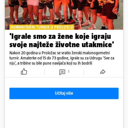
HUMANITARNI TURNIR U PROLOŠCU
'Igrale smo za žene koje igraju
svoje najteže životne utakmice'
Nakon 20 godina u Proložac se vratio ženski malonogometni
turnir. Amaterke od 15 do 73 godine, igrale su za Udrugu ‘Sve za
nju’, a tribine su bile pune navijača koji su ih bodrili
1
Učitaj više