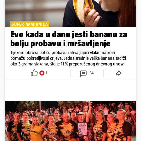
SUPER NAMIRNICA
Evo kada u danu jesti bananu za
bolju probavu i mršavljenje
Tijekom obroka potiču probavu zahvaljujući vlaknima koja
pomažu pokretljivosti crijeva. Jedna srednje velika banana sadrži
oko 3 grama vlakana, što je 11 % preporučenog dnevnog unosa
1
54