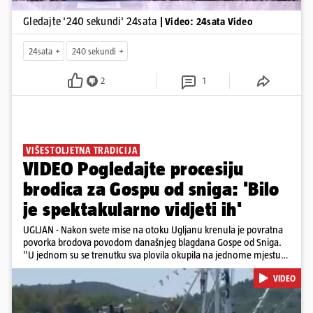
Gledajte '240 sekundi' 24sata
| Video: 24sata Video
24sata
240 sekundi
2
1
VIŠESTOLJETNA TRADICIJA
VIDEO Pogledajte procesiju
brodica za Gospu od sniga: 'Bilo
je spektakularno vidjeti ih'
UGLJAN - Nakon svete mise na otoku Ugljanu krenula je povratna
povorka brodova povodom današnjeg blagdana Gospe od Sniga.
"U jednom su se trenutku sva plovila okupila na jednome mjestu
te sinkronizirano kružila sljedećih deset minuta, što je izgledalo
VIDEO
spektakularno", kazala nam je čitateljica koja je snimila povorku.
Posebno atraktivan prizor bio je, kako je rekla, kada su se pojedini
sudionici popeli na vrhove brodova i mahali upaljenim bakljama.