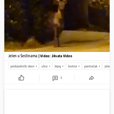
Pokretanje videa...
Jelen u Šestinama
| Video: 24sata Video
predsjednički dvori
ulice
bijeg
šestine
pantovčak
jelen l
3