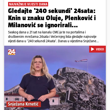
NAJVAŽNIJE VIJESTI DANA
Gledajte '240 sekundi' 24sata:
Knin u znaku Oluje, Plenković i
Milanović se ignorirali...
Svakog dana u 21 sat na kanalu CMC-ja te na portalima i
društvenim mrežama 24sata i Večernjeg lista gledajte najnovije
vijesti dana u '240 sekundi 24sata'. Danas u vijestima Snježane
Krnetić: Hrvatska je obilježila 31. obljetnicu Oluje, a pažnju je
VIDEO
privuklo ignoriranje predsjednika Zorana Milanovića i premijera
Andreja Plenkovića u Kninu. Donosimo i detalje o većim
braniteljskim mirovinama, apelu obitelji Hrvata u komi u Irskoj,
upozorenjima nakon nove tragedije na električnom romobilu te
smanjenju proizvodnje u nuklearnoj elektrani Krško.
Pokretanje videa...