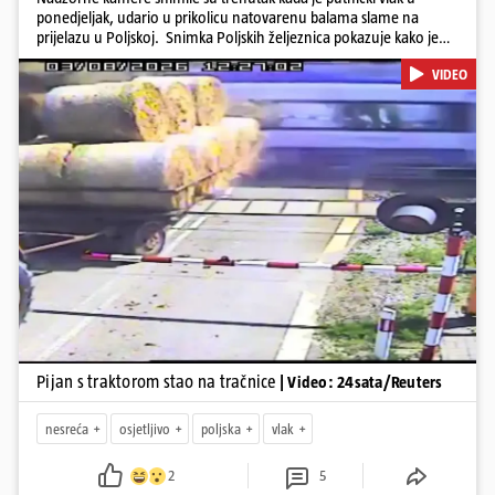
ponedjeljak, udario u prikolicu natovarenu balama slame na
prijelazu u Poljskoj. Snimka Poljskih željeznica pokazuje kako je
vozač traktora krenuo preko pruge dok su se rampe spuštale i
VIDEO
signalna svjetla bila uključena, a zatim se zaustavio dok su prikolice
ostale na tračnicama. Vlak je ubrzo udario u njih i probio se kroz
teret. U nesreći nije bilo ozlijeđenih. Iz PKP-a su priopćili da je
vozač traktora bio pod utjecajem alkohola te da je ugrozio živote
oko 500 putnika.
Pokretanje videa...
Pijan s traktorom stao na tračnice
| Video: 24sata/Reuters
nesreća
osjetljivo
poljska
vlak
2
5