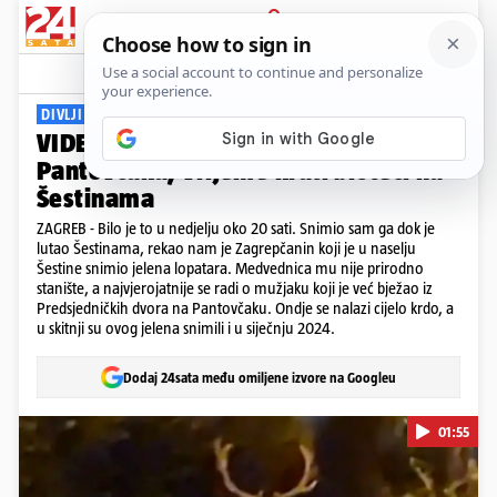
PRIJAVA
Viral
Komentari
3
DIVLJI ZAGREB
VIDEO Jelen lopatar opet je zbrisao s
Pantovčaka, vrijeme krati brsteći na
Šestinama
ZAGREB - Bilo je to u nedjelju oko 20 sati. Snimio sam ga dok je
lutao Šestinama, rekao nam je Zagrepčanin koji je u naselju
Šestine snimio jelena lopatara. Medvednica mu nije prirodno
stanište, a najvjerojatnije se radi o mužjaku koji je već bježao iz
Predsjedničkih dvora na Pantovčaku. Ondje se nalazi cijelo krdo, a
u skitnji su ovog jelena snimili i u siječnju 2024.
Dodaj 24sata među omiljene izvore na Googleu
01:55