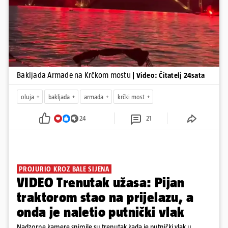
Bakljada Armade na Krčkom mostu
| Video: Čitatelj 24sata
oluja
bakljada
armada
krčki most
24
21
PROJURIO KROZ BALE SIJENA
VIDEO Trenutak užasa: Pijan
traktorom stao na prijelazu, a
onda je naletio putnički vlak
Nadzorne kamere snimile su trenutak kada je putnički vlak u