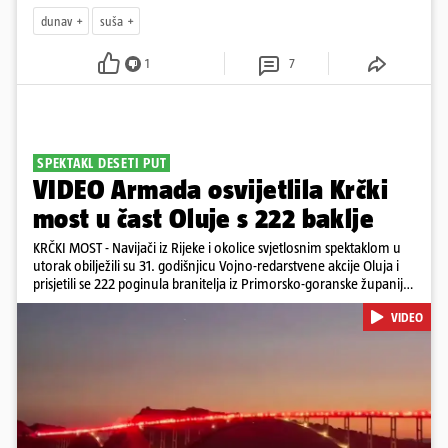
dunav
suša
1
7
SPEKTAKL DESETI PUT
VIDEO Armada osvijetlila Krčki
most u čast Oluje s 222 baklje
KRČKI MOST - Navijači iz Rijeke i okolice svjetlosnim spektaklom u
utorak obilježili su 31. godišnjicu Vojno-redarstvene akcije Oluja i
prisjetili se 222 poginula branitelja iz Primorsko-goranske županije.
Bakljadu su priredili desetu godinu zaredom, a gledali su je s kopna
VIDEO
i s mora
Pokretanje videa...