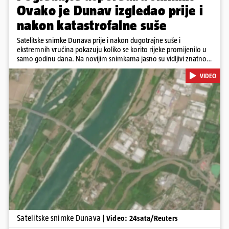
Ovako je Dunav izgledao prije i
nakon katastrofalne suše
Satelitske snimke Dunava prije i nakon dugotrajne suše i
ekstremnih vrućina pokazuju koliko se korito rijeke promijenilo u
samo godinu dana. Na novijim snimkama jasno su vidljivi znatno
veći pješčani sprudovi i sužene vodene površine, što svjedoči o
VIDEO
povijesno niskim vodostajima. Promjene su zabilježene duž cijelog
toka, od Njemačke i Austrije, preko Slovačke, Hrvatske i Srbije, do
Rumunjske i Bugarske. Snimke je tijekom ljeta 2025. i 2026.
zabilježio satelit Sentinel-2 u sklopu programa Europske unije
Copernicus.
Pokretanje videa...
Satelitske snimke Dunava
| Video: 24sata/Reuters