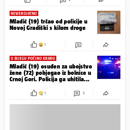
NEVJEROJATNO
Mladić (19) trčao od policije u
Novoj Gradiški s kilom droge
1
U BIJEGU POČINO KRAĐU
Mladić (19) osuđen za ubojstvo
žene (72) pobjegao iz bolnice u
Crnoj Gori. Policija ga uhitila...
1
3