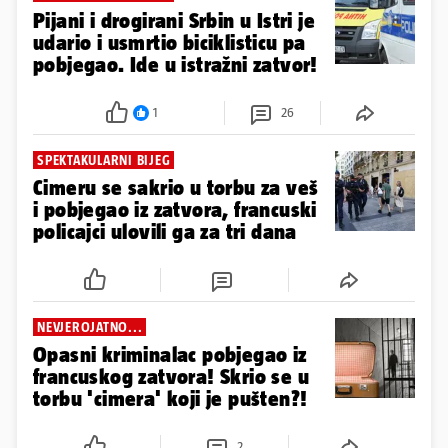
Pijani i drogirani Srbin u Istri je
udario i usmrtio biciklisticu pa
pobjegao. Ide u istražni zatvor!
1
26
SPEKTAKULARNI BIJEG
Cimeru se sakrio u torbu za veš
i pobjegao iz zatvora, francuski
policajci ulovili ga za tri dana
NEVJEROJATNO...
Opasni kriminalac pobjegao iz
francuskog zatvora! Skrio se u
torbu 'cimera' koji je pušten?!
2