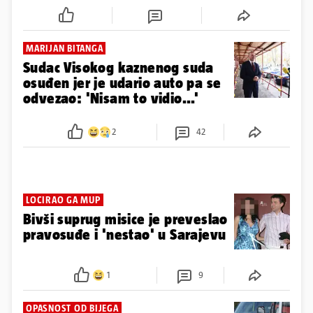
MARIJAN BITANGA
Sudac Visokog kaznenog suda
osuđen jer je udario auto pa se
odvezao: 'Nisam to vidio...'
2
42
LOCIRAO GA MUP
Bivši suprug misice je preveslao
pravosuđe i 'nestao' u Sarajevu
1
9
OPASNOST OD BIJEGA