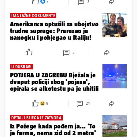
2
3
IMA LAŽNE DOKUMENTE
Amerikanca optužili za ubojstvo
trudne supruge: Prerezao je
nanogicu i pobjegao u Italiju!
3
U DUBRAVI
POTJERA U ZAGREBU Bježala je
dvaput policiji zbog 'pojasa',
opirala se alkotestu pa je uhitili
8
24
DETALJI BIJEGA IZ ZATVORA
Iz Požege kada pođem ja... 'To
je farma, nema zid od 2 metra'