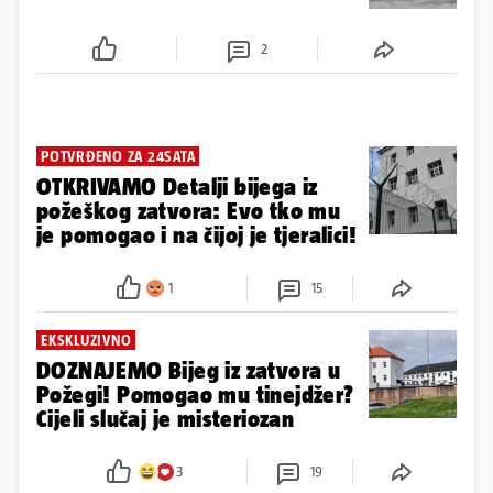
2
POTVRĐENO ZA 24SATA
OTKRIVAMO Detalji bijega iz
požeškog zatvora: Evo tko mu
je pomogao i na čijoj je tjeralici!
1
15
EKSKLUZIVNO
DOZNAJEMO Bijeg iz zatvora u
Požegi! Pomogao mu tinejdžer?
Cijeli slučaj je misteriozan
3
19