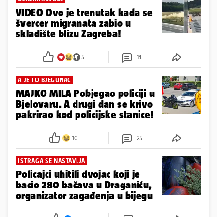
VIDEO Ovo je trenutak kada se
švercer migranata zabio u
skladište blizu Zagreba!
5
14
A JE TO BJEGUNAC
MAJKO MILA Pobjegao policiji u
Bjelovaru. A drugi dan se krivo
pakrirao kod policijske stanice!
10
25
ISTRAGA SE NASTAVLJA
Policajci uhitili dvojac koji je
bacio 280 bačava u Draganiću,
organizator zagađenja u bijegu