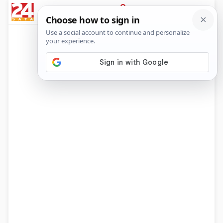
News
Show
Sport
Life&style
Video
Express
PRIJAVA