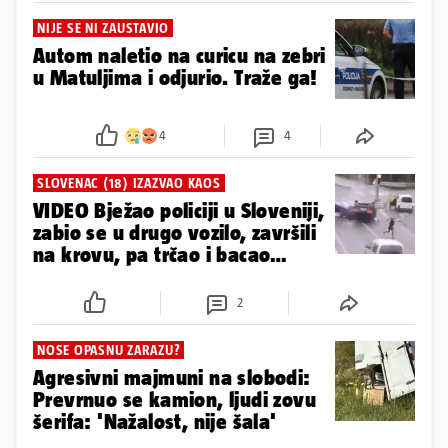
NIJE SE NI ZAUSTAVIO
Autom naletio na curicu na zebri
u Matuljima i odjurio. Traže ga!
4
4
SLOVENAC (18) IZAZVAO KAOS
VIDEO Bježao policiji u Sloveniji,
zabio se u drugo vozilo, završili
na krovu, pa trčao i bacao
drogu
2
NOSE OPASNU ZARAZU?
Agresivni majmuni na slobodi:
Prevrnuo se kamion, ljudi zovu
šerifa: 'Nažalost, nije šala'