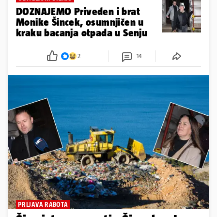
DOZNAJEMO Priveden i brat
Monike Šincek, osumnjičen u
kraku bacanja otpada u Senju
2
14
PRLJAVA RABOTA