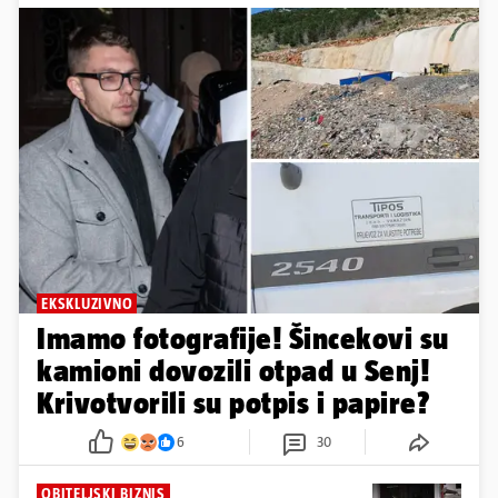
EKSKLUZIVNO
Imamo fotografije! Šincekovi su
kamioni dovozili otpad u Senj!
Krivotvorili su potpis i papire?
6
30
OBITELJSKI BIZNIS