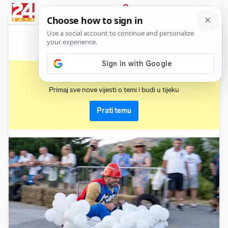
News
Show
Sport
Life&style
Video
Express
PRIJAVA
senj
Primaj sve nove vijesti o temi i budi u tijeku
Prati temu