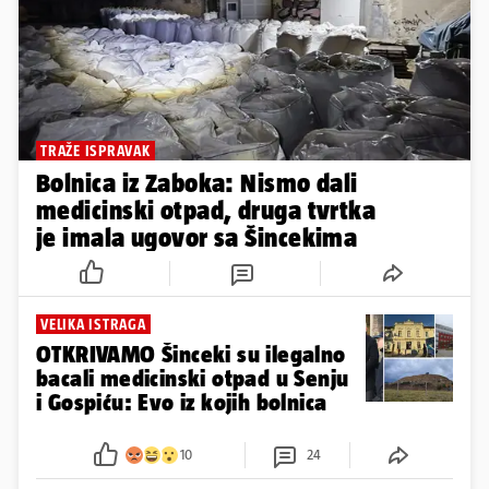
TRAŽE ISPRAVAK
Bolnica iz Zaboka: Nismo dali
medicinski otpad, druga tvrtka
je imala ugovor sa Šincekima
VELIKA ISTRAGA
OTKRIVAMO Šinceki su ilegalno
bacali medicinski otpad u Senju
i Gospiću: Evo iz kojih bolnica
10
24