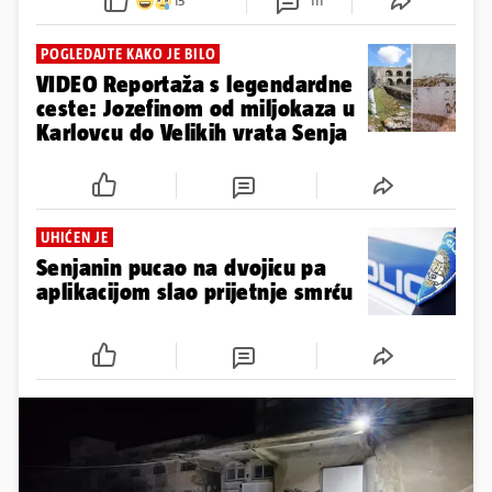
15
111
POGLEDAJTE KAKO JE BILO
VIDEO Reportaža s legendardne
ceste: Jozefinom od miljokaza u
Karlovcu do Velikih vrata Senja
UHIĆEN JE
Senjanin pucao na dvojicu pa
aplikacijom slao prijetnje smrću