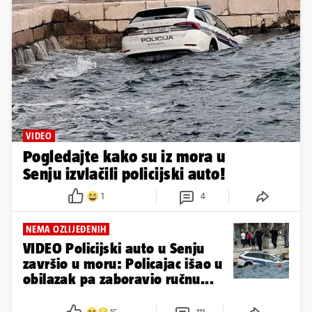
VIDEO
Pogledajte kako su iz mora u
Senju izvlačili policijski auto!
1
4
NEMA OZLIJEĐENIH
VIDEO Policijski auto u Senju
završio u moru: Policajac išao u
obilazak pa zaboravio ručnu...