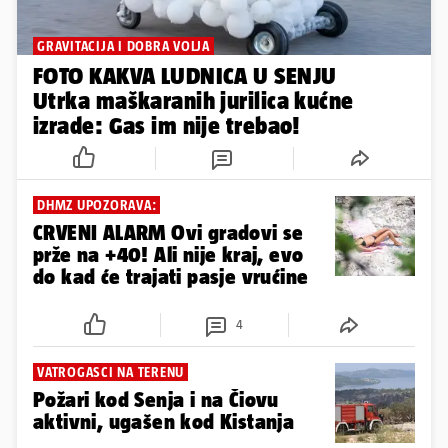
GRAVITACIJA I DOBRA VOLJA
FOTO KAKVA LUDNICA U SENJU
Utrka maškaranih jurilica kućne
izrade: Gas im nije trebao!
DHMZ UPOZORAVA:
CRVENI ALARM Ovi gradovi se
prže na +40! Ali nije kraj, evo
do kad će trajati pasje vrućine
4
VATROGASCI NA TERENU
Požari kod Senja i na Čiovu
aktivni, ugašen kod Kistanja