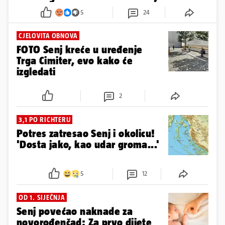
5
24
CJELOVITA OBNOVA
FOTO Senj kreće u uređenje
Trga Cimiter, evo kako će
izgledati
2
3,1 PO RICHTERU
Potres zatresao Senj i okolicu!
'Dosta jako, kao udar groma...'
5
12
OD 1. SIJEČNJA
Senj povećao naknade za
novorođenčad: Za prvo dijete