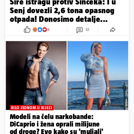
Šire istragu protiv Šinceka: I u
Senj dovezli 2,6 tona opasnog
otpada! Donosimo detalje...
6
32
BILO JEDNOM U RIJECI
Modeli na čelu narkobande:
DiCaprio i žena oprali milijune
od droge? Evo kako su 'muljali'