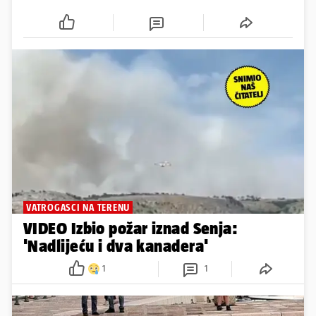
VATROGASCI NA TERENU
VIDEO Izbio požar iznad Senja:
'Nadlijeću i dva kanadera'
1
1