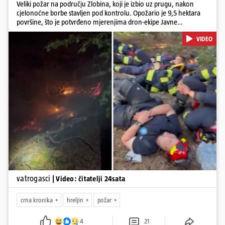
Veliki požar na području Zlobina, koji je izbio uz prugu, nakon
cjelonoćne borbe stavljen pod kontrolu. Opožario je 9,5 hektara
površine, što je potvrđeno mjerenjima dron-ekipe Javne
vatrogasne postrojbe grada Rijeke. Vatru je gasilo 55 ljudi sa 17
VIDEO
vozila te više DVD-ova i JVP Rijeka. Situacija je i dalje ozbiljna zbog
jakog vjetra koji povećava opasnost od razbuktavanja. Zato ostaju i
dežurati na terenu
Pokretanje videa...
vatrogasci
| Video: čitatelji 24sata
crna kronika
hreljin
požar
4
21