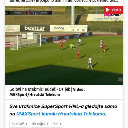
susret, ali Osijek je potpuno dominirao. Golijadu je pokrenuo Leon
u 12. minuti, a povećao je u 24. minuti. Meksikancu su ovo bili prvi
VIDEO
golovi u dresu 'bijelo-plavih' Nail Omerović bio je junak u dresu
gostiju, zabio hat-trick. Mrežu golmana Rudeša tresao je u 41., 44.
minuti i 81. minuti. U dugu listu strijelaca u velikoj Gorici upisao se i
Arnel Jakupović golom u 69. minuti. Utješni gol za smanjenje
zaostatka u dresu Rudeša zabio je Ilečić u 84. minuti. Osijek je s tri
boda na prvom mjestu tablice HNL-a
Pokretanje videa...
Golovi na utakmici Rudeš - Osijek
| Video:
MAXSport/Hrvatski Telekom
Sve utakmice SuperSport HNL-a gledajte samo
na
MAXSport kanalu Hrvatskog Telekoma
.
nk rudeš
nk osijek
hnl