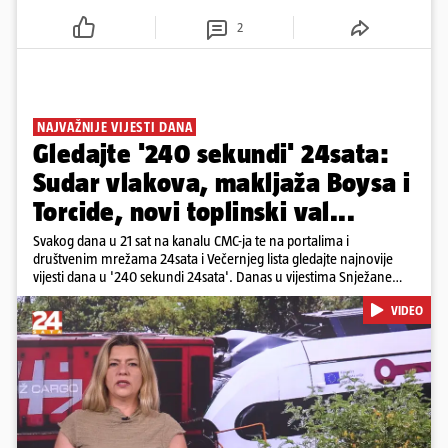
2
NAJVAŽNIJE VIJESTI DANA
Gledajte '240 sekundi' 24sata:
Sudar vlakova, makljaža Boysa i
Torcide, novi toplinski val...
Svakog dana u 21 sat na kanalu CMC-ja te na portalima i
društvenim mrežama 24sata i Večernjeg lista gledajte najnovije
vijesti dana u '240 sekundi 24sata'. Danas u vijestima Snježane
Krnetić: Željeznička nesreća između kolodvora Sveti Ivan Žabno i
VIDEO
Gradec, masovna tučnjava Boysa i Torcide, prijeti nestašica vode
kraj Požege...
Pokretanje videa...