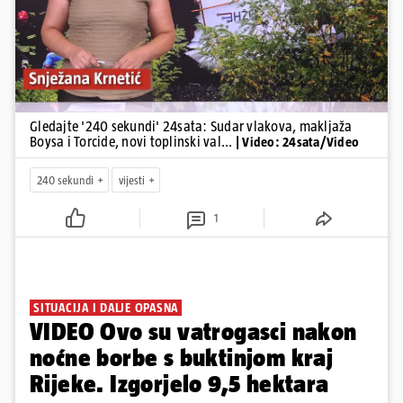
Gledajte '240 sekundi' 24sata: Sudar vlakova, makljaža
Boysa i Torcide, novi toplinski val...
| Video: 24sata/Video
240 sekundi
vijesti
1
SITUACIJA I DALJE OPASNA
VIDEO Ovo su vatrogasci nakon
noćne borbe s buktinjom kraj
Rijeke. Izgorjelo 9,5 hektara