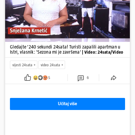
Pokretanje videa...
Gledajte '240 sekundi 24sata! Turisti zapalili apartman u
Istri, vlasnik: 'Sezona mi je završena'
| Video: 24sata/Video
vijesti 24sata
video 24sata
5
6
Učitaj više