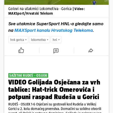
Golovi na utakmici Lokomotiva - Gorica
| Video:
MAXSport/Hrvatski Telekom
Sve utakmice SuperSport HNL-a gledajte samo
na
MAXSport kanalu Hrvatskog Telekoma
.
hnk gorica
lokomotiva
hnl
SAŽETAK RUDEŠ - OSIJEK
VIDEO Golijada Osječana za vrh
tablice: Hat-trick Omerovića i
potpuni raspad Rudeša u Gorici
RUDEŠ - OSIJEK 1-6 Osječani su gostovali kod Rudeša u Velikoj
Gorici u 2. kolu domaćeg prvenstva. Domaćini su solidno otvorili