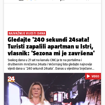
NAJVAŽNIJE VIJESTI DANA
Gledajte '240 sekundi 24sata!
Turisti zapalili apartman u Istri,
vlasnik: 'Sezona mi je završena'
Svakog dana u 21 sat na kanalu CMC-ja te na portalima i
društvenim mrežama 24sata i Večernjeg lista gledajte najnovije
vijesti dana u '240 sekundi 24sata'. Danas u vijestima Snježane
Krnetić: Turisti uništili apartman u Istri, 125 milijuna eura mogla bi
VIDEO
stajati sanacija otpada u Gospiću, u Osijeku pretukli nogometnog
suca, od utorka nove cijene goriva, rastu mirovine za 200 tisuća
branitelja...