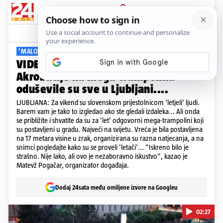
PRIJAVA
Viral
Komentari
0
'MALO JE STRAŠNO'
VIDEO Leti, leti, leti - Slovenac?!
Akrobacije na mega-trampolinu
oduševile su sve u Ljubljani....
LJUBLJANA: Za vikend su slovenskom prijestolnicom 'letjeli' ljudi.
Barem vam je tako to izgledao ako ste gledali izdaleka... Ali onda
se približite i shvatite da su za 'let' odgovorni mega-trampolini koji
su postavljeni u gradu. Najveći na svijetu. Vreća je bila postavljena
na 17 metara visine u zrak, organizirana su razna natjecanja, a na
snimci pogledajte kako su se proveli 'letači'... "Iskreno bilo je
strašno. Nije lako, ali ovo je nezaboravno iskustvo", kazao je
Matevž Pogačar, organizator događaja.
Dodaj 24sata među omiljene izvore na Googleu
02:27