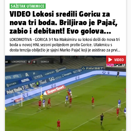
SAŽETAK UTAKMICE
VIDEO Lokosi sredili Goricu za
nova tri boda. Briljirao je Pajač,
zabio i debitant! Evo golova...
LOKOMOTIVA - GORICA 3-1 Na Maksimiru su lokosi došli do nova tri
boda u novoj HNL sezoni pobjedom protiv Gorice. Utakmicu s
dosta tenzija obilježio je sjajni Marko Pajač koji je asistirao za prvi
gol Mariću, a zakuhao drugi kada je Kavelj zabio auto-gol.
VIDEO
Bogojević je smanjio, Gorica je pritiskala i nizala šanse, ali onda
primila kontru pred kraj. Lokosi sele na vrh tablice s Osijekom
Pokretanje videa...