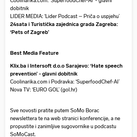
Coolinarika.com: ‘SuperfoodChef-AI’ - glavni
dobitnik
LIDER MEDIA: ‘Lider Podcast – Priča o uspjehu’
24sata i Turistička zajednica grada Zagreba:
‘Pets of Zagreb’
Best Media Feature
Klix.ba i Intersoft d.o.o Sarajevo: ‘Hate speech
prevention’ - glavni dobitnik
Coolinarika.com i Podravka: ‘SuperfoodChef-AI’
Nova TV: ‘EURO GOL’ (gol.hr)
Sve novosti pratite putem SoMo Borac
newslettera te na web stranici konferencije, a ne
propustite i zanimljive sugovornike u podcastu
SoMoCast.