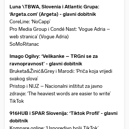
Luna \TBWA, Slovenia i Atlantic Grupa:
‘Argeta.com’ (Argeta) - glavni dobitnik
CoreLine: ‘NoCapp’
Pro Media Group i Condé Nast: ‘Vogue Adria –
web stranica’ (Vogue Adria)
SoMoRitanac
Imago Ogilvy: ‘Velikanke – TRGni se za
ravnopravnost’ - glavni dobitnik
Bruketa&Žinić&Grey i Marodi: ‘Priča koja vrijedi
svakog slova’
Pristop i NIJZ – Nacionalni inštitut za javno
zdravje: ‘The heaviest words are easier to write’
TikTok
916HUB i SPAR Slovenija: ‘Tiktok Profil’ - glavni
dobitnik
Kompare online: ‘Usporedivo bolji TikTok’