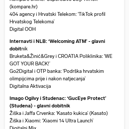
(kompare.hr)
404 agency i Hrvatski Telekom: ‘TikTok profil
Hrvatskog Telekoma’
Digital OOH
Internavti i NLB: ‘Welcoming ATM’ - glavni
dobit
nik
Bruketa&Žinić&Grey i CROATIA Poliklinika: ‘WE
GOT YOUR BACK!’
Go2Digital i OTP banka: ‘Podrška hrvatskim
olimpijcima prije i nakon natjecanja’
Digitalna Aktivacija
Imago Ogilvy i Studenac: ‘GucEye Protect’
(Studena) - glavni dobitnik
Žiška i Jaffa Crvenka: ‘Kasato kukica’ (Kasato)
Žiška i Xiaomi: ‘Xiaomi 14 Ultra Launch’
Digitalni Mix