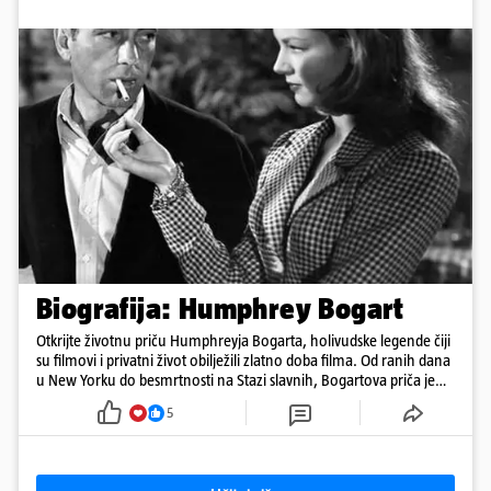
Biografija: Humphrey Bogart
Otkrijte životnu priču Humphreyja Bogarta, holivudske legende čiji
su filmovi i privatni život obilježili zlatno doba filma. Od ranih dana
u New Yorku do besmrtnosti na Stazi slavnih, Bogartova priča je
saga o borbi, ljubavi, buntovništvu i umjetnosti.
5