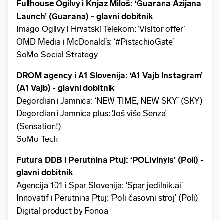
Fullhouse Ogilvy i Knjaz Miloš: ‘Guarana Azijana
Launch’ (Guarana) - glavni dobitnik
Imago Ogilvy i Hrvatski Telekom: ‘Visitor offer’
OMD Media i McDonald’s: ‘#PistachioGate’
SoMo Social Strategy
DROM agency i A1 Slovenija: ‘A1 Vajb Instagram’
(A1 Vajb) - glavni dobitnik
Degordian i Jamnica: ‘NEW TIME, NEW SKY’ (SKY)
Degordian i Jamnica plus: ‘Još više Senza’
(Sensation!)
SoMo Tech
Futura DDB i Perutnina Ptuj: ‘POLIvinyls’ (Poli) -
glavni dobitnik
Agencija 101 i Spar Slovenija: ‘Spar jedilnik.ai’
Innovatif i Perutnina Ptuj: ‘Poli časovni stroj’ (Poli)
Digital product by Fonoa