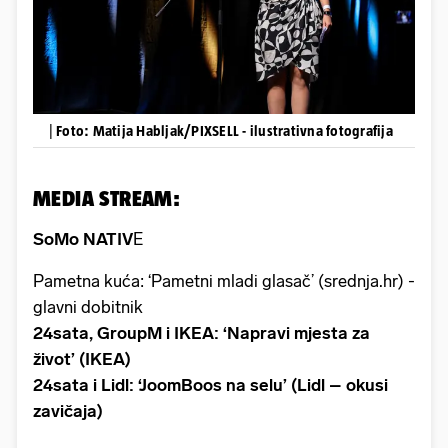
|
Foto: Matija Habljak/PIXSELL - ilustrativna fotografija
MEDIA STREAM:
SoMo NATIV
E
Pametna kuća: ‘Pametni mladi glasač’ (srednja.hr) -
glavni dobitnik
24sata, GroupM i IKEA: ‘Napravi mjesta za
život’ (IKEA)
24sata i Lidl: ‘JoomBoos na selu’ (Lidl – okusi
zavičaja)