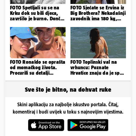
FOTO Spetljali su se na
FOTO Sjećate se Ervina iz
Krku dok su bili djeca,
Big Brothera? Nekadašnji
završilo je burno. Dončić
zavodnik ima 180 kg,
i Anamaria u novoj fazi
evo kako izgleda
FOTO Ronaldo se oprašta
FOTO Toplinski val na
od momačkog života.
vrhuncu: Poznate
Procurili su detalji
Hrvatice znaju da je spas
glamuroznog vjenčanja
u minijaturnom bikiniju
Sve što je bitno, na dohvat ruke
Skini aplikaciju za najbolje iskustvo portala. Čitaj,
komentiraj i budi uvijek u toku s najnovijim vijestima.