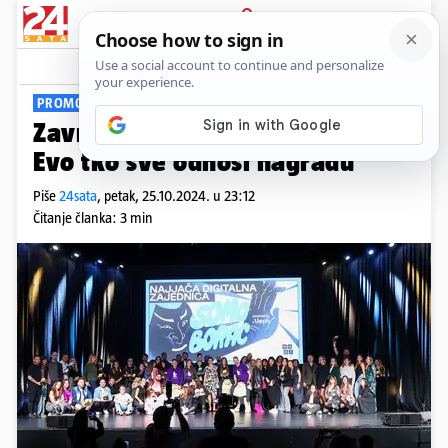
PRIJAVA
Viral
Komentari
0
PROMO
Završena dodjela SoMo Borac:
Evo tko sve odnosi nagradu
Piše
24sata
,
petak, 25.10.2024. u 23:12
Čitanje članka: 3 min